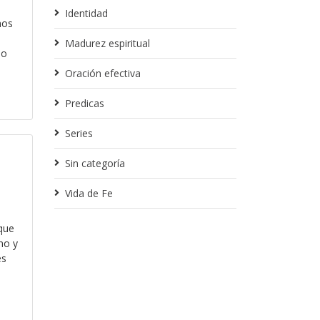
Identidad
mos
Madurez espiritual
 o
Oración efectiva
Predicas
Series
Sin categoría
Vida de Fe
que
no y
es