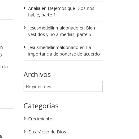
Analia
en
Dejemos que Dios nos
hable, parte 1
Jesusmedellinmaldonado
en
Bien
vestidos y no a medias, parte 5
un
Jesusmedellinmaldonado
en
La
 y
importancia de ponerse de acuerdo
o la
Archivos
Categorías
Crecimiento
El carácter de Dios
a