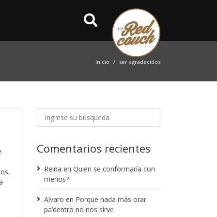
Inicio
ser agradecidos
Comentarios recientes
e
Reina
en
Quien se conformaría con
ios,
menos?
a
Alvaro
en
Porque nada más orar
pa’dentro no nos sirve