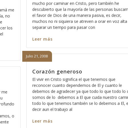
mucho por caminar en Cristo, pero también he
descubierto que la mayoría de las personas busca
anamá me
el favor de Dios de una manera pasiva, es decir,
ía, no
muchos no ni siquiera se atreven a orar en voz alta
te
separar un tiempo para pasar con
cer los
el
Leer más
Julio 21, 2008
Corazón generoso
El vivir en Cristo significa el que tenemos que
reconocer cuanto dependemos de El y cuanto le
debemos de agradecer ya que todo lo que todo lo 
y me
somos de lo debemos a El que cuida nuestro cami
su
todo lo que tenemos también se lo debemos a El, 
rofundo
decir aun el trabajo al
ramos, o
Leer más
mente