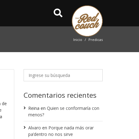
Inicio
Predicas
Comentarios recientes
n de
Reina
en
Quien se conformaría con
e
menos?
 a
Alvaro
en
Porque nada más orar
pa’dentro no nos sirve