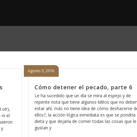
Agosto 3, 2016
s
Cómo detener el pecado, parte 6
Le ha sucedido que un día se mira al espejo y de
repente nota que tiene algunos kilitos que no debe
estar ahí, más no tiene idea de cómo deshacerse d
 oír),
ellos?, la acción lógica inmediata es que se pondría
 ni el
dieta y que dejaría de comer todas las cosas que le
guieron
gustan y
 y