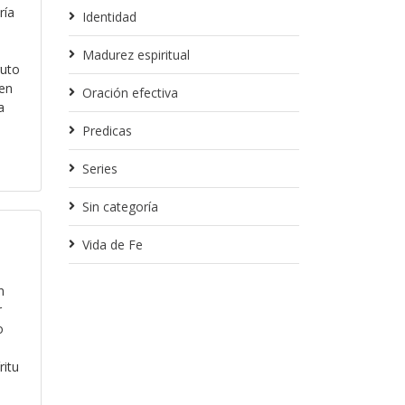
ría
Identidad
e
Madurez espiritual
ruto
cen
Oración efectiva
a
Predicas
Series
Sin categoría
Vida de Fe
n
r
o
ritu