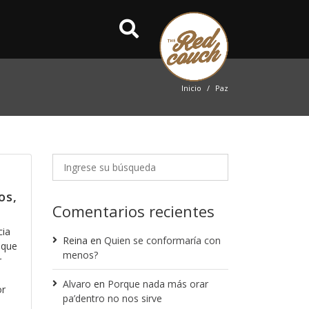
Inicio
Paz
os,
Comentarios recientes
cia
Reina
en
Quien se conformaría con
 que
menos?
r
Alvaro
en
Porque nada más orar
or
pa’dentro no nos sirve