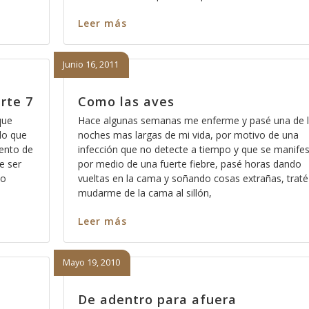
Leer más
Junio 16, 2011
arte 7
Como las aves
que
Hace algunas semanas me enferme y pasé una de 
lo que
noches mas largas de mi vida, por motivo de una
ento de
infección que no detecte a tiempo y que se manife
e ser
por medio de una fuerte fiebre, pasé horas dando
so
vueltas en la cama y soñando cosas extrañas, traté
mudarme de la cama al sillón,
Leer más
Mayo 19, 2010
De adentro para afuera