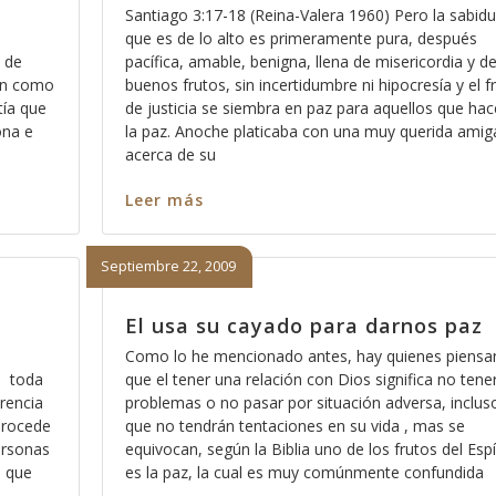
e
Santiago 3:17-18 (Reina-Valera 1960) Pero la sabidu
que es de lo alto es primeramente pura, después
 de
pacífica, amable, benigna, llena de misericordia y d
 en como
buenos frutos, sin incertidumbre ni hipocresía y el f
tía que
de justicia se siembra en paz para aquellos que ha
ona e
la paz. Anoche platicaba con una muy querida amig
acerca de su
Leer más
Septiembre 22, 2009
El usa su cayado para darnos paz
Como lo he mencionado antes, hay quienes piensa
; toda
que el tener una relación con Dios significa no tene
erencia
problemas o no pasar por situación adversa, inclus
 procede
que no tendrán tentaciones en su vida , mas se
ersonas
equivocan, según la Biblia uno de los frutos del Espí
o que
es la paz, la cual es muy comúnmente confundida