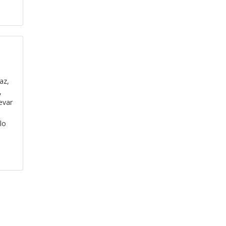
az,
,
evar
lo