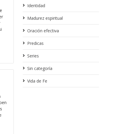
Identidad
e
er
Madurez espiritual
y
i
Oración efectiva
Predicas
Series
Sin categoría
Vida de Fe
a
aben
s
e