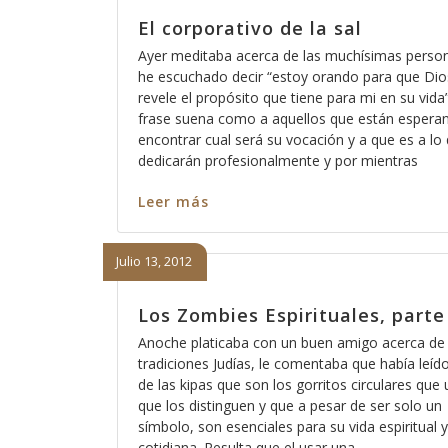
El corporativo de la sal
Ayer meditaba acerca de las muchísimas perso
he escuchado decir “estoy orando para que Di
revele el propósito que tiene para mi en su vida
frase suena como a aquellos que están espera
encontrar cual será su vocación y a que es a lo
dedicarán profesionalmente y por mientras
Leer más
Julio 13, 2012
Los Zombies Espirituales, parte
Anoche platicaba con un buen amigo acerca de 
tradiciones Judías, le comentaba que había leíd
de las kipas que son los gorritos circulares que
que los distinguen y que a pesar de ser solo un
símbolo, son esenciales para su vida espiritual y
cotidiana. Resulta que el usar una