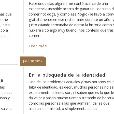
Hace unos días alguien me contó acerca de una
experiencia increíble acerca de ganar un concurso d
nas que
comer hot dogs, y como ese “logro» le llevó a com
os me
gratuitamente en ese restaurante durante un año, 
”, esta
justo cuando terminaba de narrar la historia como s
ndo a
hubiera sido algo muy bueno, nos confesó que tras
 que se
comer
Leer más
Julio 30, 2012
En la búsqueda de la identidad
 8
Uno de los problemas actuales y mas notorios es l
las
falta de identidad, es decir, muchas personas no s
o acerca
exactamente quienes son, ni saben que es lo que le
 usan y
da valor y pasan mucho tiempo tratando de hacers
como las personas a las que admiran, de las que
 su vida
aspiran su amistad, o simplemente de las