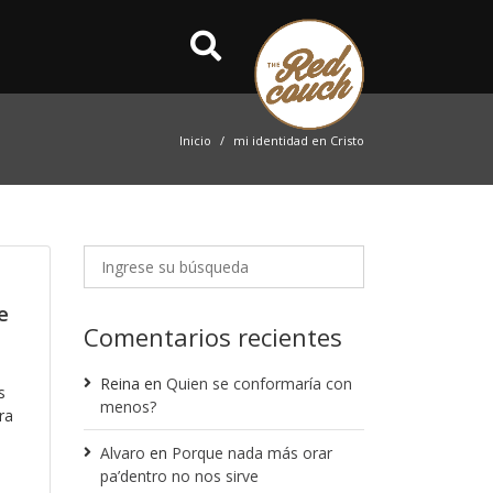
Inicio
mi identidad en Cristo
e
Comentarios recientes
Reina
en
Quien se conformaría con
s
menos?
ra
o
Alvaro
en
Porque nada más orar
pa’dentro no nos sirve