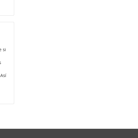
 si
s
 Así