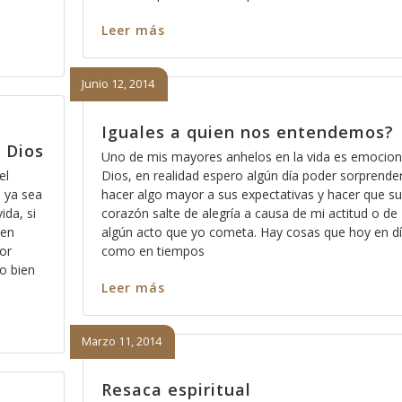
Leer más
Junio 12, 2014
Iguales a quien nos entendemos?
 Dios
Uno de mis mayores anhelos en la vida es emocion
el
Dios, en realidad espero algún día poder sorprender
 ya sea
hacer algo mayor a sus expectativas y hacer que su
ida, si
corazón salte de alegría a causa de mi actitud o de
den
algún acto que yo cometa. Hay cosas que hoy en d
por
como en tiempos
o bien
Leer más
Marzo 11, 2014
Resaca espiritual