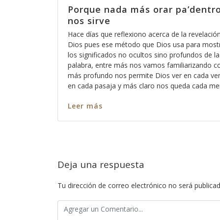
o nos
Porque nada más orar pa’dentr
nos sirve
o está eso
Hace días que reflexiono acerca de la revelació
acaso no
Dios pues ese método que Dios usa para most
scucha a
los significados no ocultos sino profundos de la
emos para
palabra, entre más nos vamos familiarizando co
 para que
más profundo nos permite Dios ver en cada ver
os pecamos
en cada pasaja y más claro nos queda cada me
Leer más
Deja una respuesta
Tu dirección de correo electrónico no será publicad