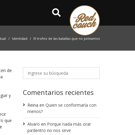
tual
Identidad
El trofeo de las batallas que no peleamos
cen de
ra
Comentarios recientes
guir y
Reina
en
Quien se conformaría con
menos?
cir
ro que
Alvaro
en
Porque nada más orar
de
pa’dentro no nos sirve