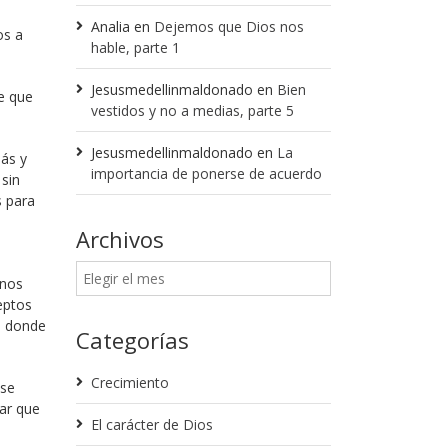
Analia
en
Dejemos que Dios nos
os a
hable, parte 1
Jesusmedellinmaldonado
en
Bien
e que
vestidos y no a medias, parte 5
Jesusmedellinmaldonado
en
La
más y
importancia de ponerse de acuerdo
 sin
s para
Archivos
 nos
eptos
s donde
Categorías
Crecimiento
ese
ar que
El carácter de Dios