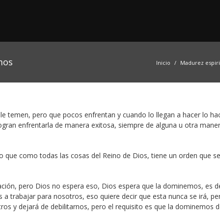
mos
Inicio
Madurez espiri
 le temen, pero que pocos enfrentan y cuando lo llegan a hacer lo ha
ogran enfrentarla de manera exitosa, siempre de alguna u otra mane
sino que como todas las cosas del Reino de Dios, tiene un orden que se
ación, pero Dios no espera eso, Dios espera que la dominemos, es de
 trabajar para nosotros, eso quiere decir que esta nunca se irá, pe
os y dejará de debilitarnos, pero el requisito es que la dominemos 