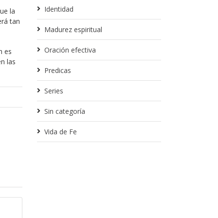
Identidad
ue la
erá tan
Madurez espiritual
Oración efectiva
n es
n las
Predicas
Series
Sin categoría
Vida de Fe
Enero 30, 2018