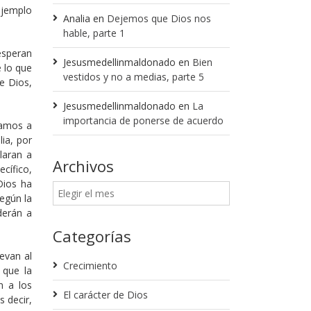
ejemplo
Analia
en
Dejemos que Dios nos
hable, parte 1
esperan
Jesusmedellinmaldonado
en
Bien
 lo que
vestidos y no a medias, parte 5
e Dios,
Jesusmedellinmaldonado
en
La
importancia de ponerse de acuerdo
vamos a
ia, por
laran a
Archivos
cífico,
Dios ha
egún la
derán a
Categorías
evan al
Crecimiento
 que la
n a los
El carácter de Dios
 decir,