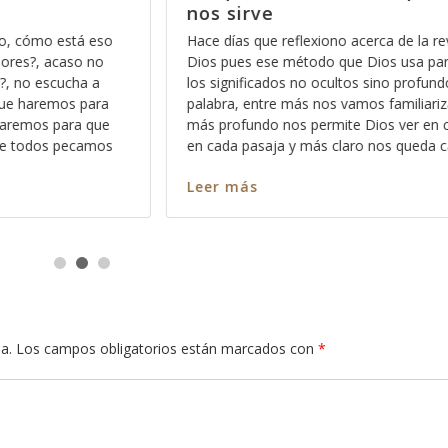
Dios
de la revelación de
Muchas personas tienen la errónea i
 usa para mostrarnos
cosas “buenas” harán que Dios meno
 profundos de la
que haga cosas por nosotros, como 
iliarizando con ella,
estar comprando la aprobación de D
er en cada versículo y
y que si no hacemos de esta manera
 queda cada mensaje y
el riesgo de que Dios nos castigue,
Leer más
a.
Los campos obligatorios están marcados con
*