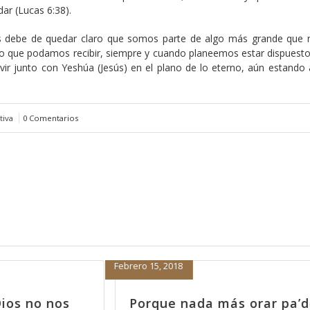
ar (Lucas 6:38).
 debe de quedar claro que somos parte de algo más grande que 
 lo que podamos recibir, siempre y cuando planeemos estar dispuesto
ivir junto con Yeshúa (Jesús) en el plano de lo eterno, aún estando 
tiva
0 Comentarios
Enero 29, 2018
 pa’dentro no
El camino hacia ser el “f