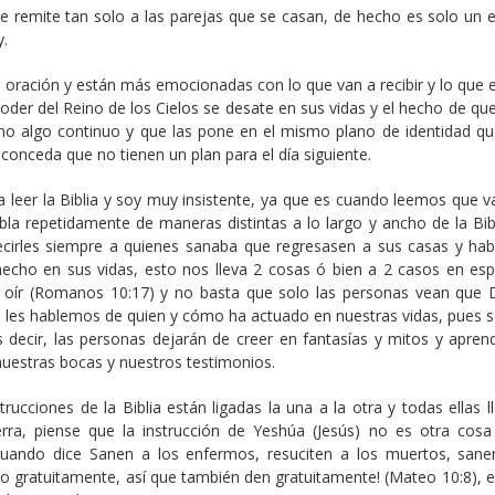
se remite tan solo a las parejas que se casan, de hecho es solo un 
y.
 oración y están más emocionadas con lo que van a recibir y lo que 
der del Reino de los Cielos se desate en sus vidas y el hecho de que
sino algo continuo y que las pone en el mismo plano de identidad qu
onceda que no tienen un plan para el día siguiente.
 a leer la Biblia y soy muy insistente, ya que es cuando leemos que 
bla repetidamente de maneras distintas a lo largo y ancho de la Bibl
decirles siempre a quienes sanaba que regresasen a sus casas y hab
echo en sus vidas, esto nos lleva 2 cosas ó bien a 2 casos en espe
 oír (Romanos 10:17) y no basta que solo las personas vean que 
e les hablemos de quien y cómo ha actuado en nuestras vidas, pues s
s decir, las personas dejarán de creer en fantasías y mitos y apren
 nuestras bocas y nuestros testimonios.
cciones de la Biblia están ligadas la una a la otra y todas ellas ll
erra, piense que la instrucción de Yeshúa (Jesús) no es otra cosa
cuando dice Sanen a los enfermos, resuciten a los muertos, sane
o gratuitamente, así que también den gratuitamente! (Mateo 10:8), es