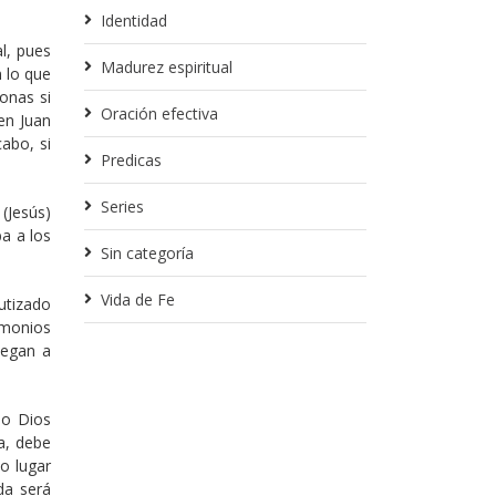
Identidad
l, pues
Madurez espiritual
n lo que
onas si
Oración efectiva
en Juan
abo, si
Predicas
Series
(Jesús)
a a los
Sin categoría
Vida de Fe
utizado
emonios
legan a
do Dios
a, debe
o lugar
da será