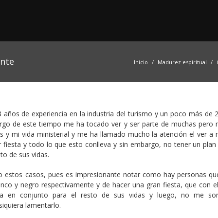
ente
Inicio
Madurez espiritual
ños de experiencia en la industria del turismo y un poco más de 
largo de este tiempo me ha tocado ver y ser parte de muchas pero
 y mi vida ministerial y me ha llamado mucho la atención el ver a
fiesta y todo lo que esto conlleva y sin embargo, no tener un plan 
to de sus vidas.
o estos casos, pues es impresionante notar como hay personas qu
co y negro respectivamente y de hacer una gran fiesta, que con e
ia en conjunto para el resto de sus vidas y luego, no me so
siquiera lamentarlo.