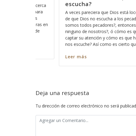
nos sirve
está loco, cómo está eso
Hace días que reflexiono acerca 
os pecadores?, acaso no
Dios pues ese método que Dios
ntonces?, no escucha a
los significados no ocultos sino
ómo es que haremos para
palabra, entre más nos vamos fam
es que haremos para que
más profundo nos permite Dios v
ierto que todos pecamos
en cada pasaja y más claro nos
Leer más
Deja una respuesta
Tu dirección de correo electrónico no será publicad