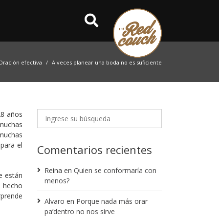
Oración efectiva
A veces planear una boda no es suficiente
28 años
 muchas
 muchas
para el
Comentarios recientes
Reina
en
Quien se conformaría con
e están
menos?
l hecho
rprende
Alvaro
en
Porque nada más orar
pa’dentro no nos sirve