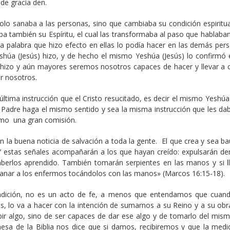
de gracia den.
olo sanaba a las personas, sino que cambiaba su condición espiritua
ba también su Espíritu, el cual las transformaba al paso que hablaba
a palabra que hizo efecto en ellas lo podía hacer en las demás pers
eshúa (Jesús) hizo, y de hecho el mismo Yeshúa (Jesús) lo confirmó 
hizo y aún mayores seremos nosotros capaces de hacer y llevar a c
or nosotros.
tima instrucción que el Cristo resucitado, es decir el mismo Yeshúa 
l Padre haga el mismo sentido y sea la misma instrucción que les dab
omo una gran comisión.
n la buena noticia de salvación a toda la gente.
El que crea y sea ba
Y estas señales acompañarán a los que hayan creído: expulsarán d
berlos aprendido. También tomarán serpientes en las manos y si l
anar a los enfermos tocándolos con las manos» (Marcos 16:15-18).
ndición, no es un acto de fe, a menos que entendamos que cuan
s, lo va a hacer con la intención de sumarnos a su Reino y a su obr
bir algo, sino de ser capaces de dar ese algo y de tomarlo del mism
esa de la Biblia nos dice que si damos, recibiremos y que la medi