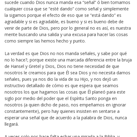
sucede cuando Dios nunca manda esa “señal” ó bien tomamos
cualquier cosa que se “esté dando” como señal y simplemente
la sigamos porque el efecto de eso que se “está dando” es
agradable y si es agradable, es bueno y si es bueno debe de
venir de parte de Dios, pero por lo general no es así, es nuestra
mente buscando una salida y una excusa para hacer las cosas
como siempre las hemos hecho y punto.
La verdad es que Dios no nos manda señales, y sabe por qué
no lo hace?, porque existe una marcada diferencia entre la bruja
de Hansel y Gretel y Dios, Dios no tiene necesidad de que
nosotros le creamos para que Él sea Dios y no necesita darnos
señales, pues ya nos dio la vida de su Hijo, y nos dejó un
instructivo detallado de cómo es que espera que seamos
nosotros los que hagamos las cosas que Él planeó para este
siglo por medio del poder que el Espíritu Santo ponga en
nosotros (a quien dicho de paso, nos empeñamos en ignorar
constantemente), pero hay quienes insisten en sentarse a
esperar una señal que de acuerdo a la palabra de Dios, nunca
llegará.
A veces solo nos hace falta echar una mirada a la Biblia, y