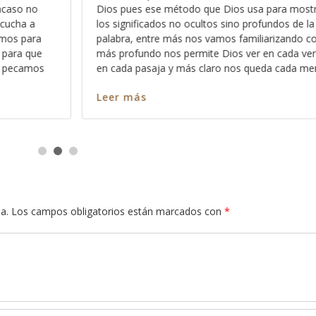
ra mostrarnos
cosas “buenas” harán que Dios menos dé co
os de la
que haga cosas por nosotros, como si tuvi
ando con ella,
estar comprando la aprobación de Dios todo
ada versículo y
y que si no hacemos de esta manera, correm
cada mensaje y
el riesgo de que Dios nos castigue,
Leer más
a.
Los campos obligatorios están marcados con
*