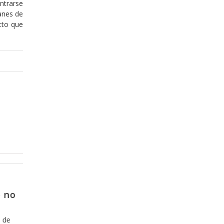
ntrarse
fanes de
ecto que
Enero 15, 2018
to” de
La receta para que el mal nos de
de acosar
ue el hacer
Es curioso pensar que muchas personas están