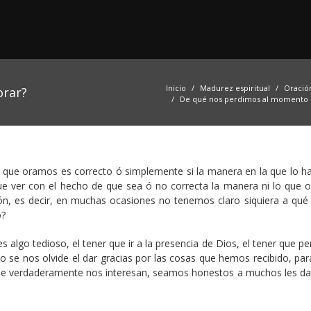
Inicio
Madurez espiritual
Oración
orar?
De qué nos perdimos al momento 
 que oramos es correcto ó simplemente si la manera en la que lo 
ue ver con el hecho de que sea ó no correcta la manera ni lo que 
ón, es decir, en muchas ocasiones no tenemos claro siquiera a qué 
o?
 algo tedioso, el tener que ir a la presencia de Dios, el tener que p
no se nos olvide el dar gracias por las cosas que hemos recibido, pa
ue verdaderamente nos interesan, seamos honestos a muchos les da 