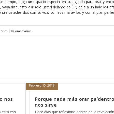
e un tiempo, haga un espacio especial en su agenda para orar y enco
 vaya dispuesto a ir solo usted delante de Él y deje a un lado los a
io entre ustedes dos con su voz, con sus maravillas y con el plan perf
Series
0 Comentarios
Enero 29, 2018
entro no
El camino hacia ser el “favori
Dios
velación de
Muchas personas tienen la errónea idea de q