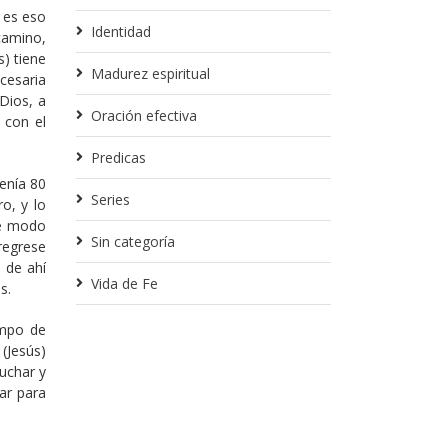
 es eso
Identidad
camino,
s) tiene
Madurez espiritual
cesaria
Dios, a
Oración efectiva
 con el
Predicas
enía 80
Series
o, y lo
 de modo
Sin categoría
 regrese
 de ahí
Vida de Fe
s.
empo de
(Jesús)
uchar y
ar para