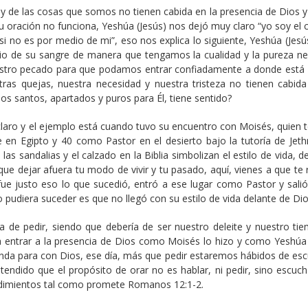
y de las cosas que somos no tienen cabida en la presencia de Dios y
 oración no funciona, Yeshúa (Jesús) nos dejó muy claro “yo soy el 
 si no es por medio de mi”, eso nos explica lo siguiente, Yeshúa (Jesú
dio de su sangre de manera que tengamos la cualidad y la pureza ne
 nuestro pecado para que podamos entrar confiadamente a donde está 
tras quejas, nuestra necesidad y nuestra tristeza no tienen cabida
s santos, apartados y puros para Él, tiene sentido?
claro y el ejemplo está cuando tuvo su encuentro con Moisés, quien t
 en Egipto y 40 como Pastor en el desierto bajo la tutoría de Jethr
 las sandalias y el calzado en la Biblia simbolizan el estilo de vida,
s que dejar afuera tu modo de vivir y tu pasado, aquí, vienes a que te
 fue justo eso lo que sucedió, entró a ese lugar como Pastor y salió
pudiera suceder es que no llegó con su estilo de vida delante de Dio
a de pedir, siendo que debería de ser nuestro deleite y nuestro ti
e a entrar a la presencia de Dios como Moisés lo hizo y como Yeshúa 
da para con Dios, ese día, más que pedir estaremos hábidos de esc
endido que el propósito de orar no es hablar, ni pedir, sino escuch
ndimientos tal como promete Romanos 12:1-2.