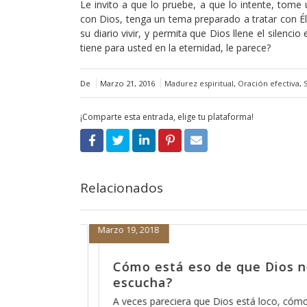
Le invito a que lo pruebe, a que lo intente, tom
con Dios, tenga un tema preparado a tratar con Él,
su diario vivir, y permita que Dios llene el silenc
tiene para usted en la eternidad, le parece?
De
Marzo 21, 2016
Madurez espiritual
,
Oración efectiva
,
¡Comparte esta entrada, elige tu plataforma!
Relacionados
Febrero 15, 2018
ios no nos
Porque nada más orar pa’d
nos sirve
co, cómo está eso
Hace días que reflexiono acerca de la re