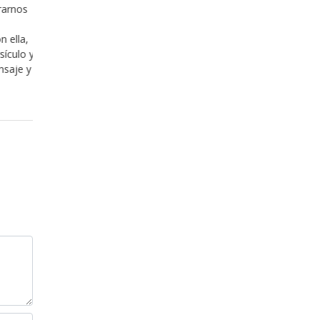
sas ó bien
esperando de Dios el ser bendecidas y con ello
ésemos que
comprobar la aprobación de Dios hacia sus vidas
 el tiempo
alguna manera validar que no son „malas persona
os incluso
sin embargo, dejan pasar por alto la instrucción 
y su modo no solo de bendecirnos, sino también
Leer más