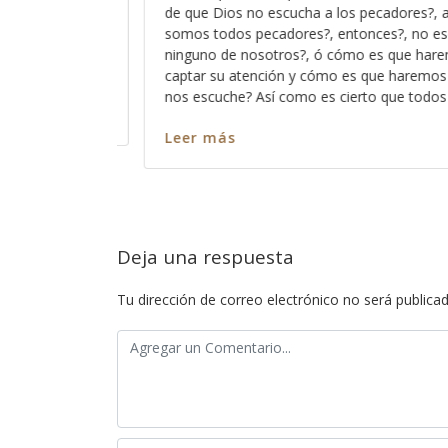
ores?, acaso no
Dios pues ese método que Dios usa pa
, no escucha a
los significados no ocultos sino profund
ue haremos para
palabra, entre más nos vamos familiariz
haremos para que
más profundo nos permite Dios ver en c
ue todos pecamos
en cada pasaja y más claro nos queda 
Leer más
Deja una respuesta
Tu dirección de correo electrónico no será publicad