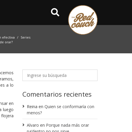
 efectiva
Series
de orar?
hacemos
oramos,
es a lo
Comentarios recientes
ensar en
Reina
en
Quien se conformaría con
ra luego
menos?
flojera
Alvaro
en
Porque nada más orar
pa’dentro no nos sirve