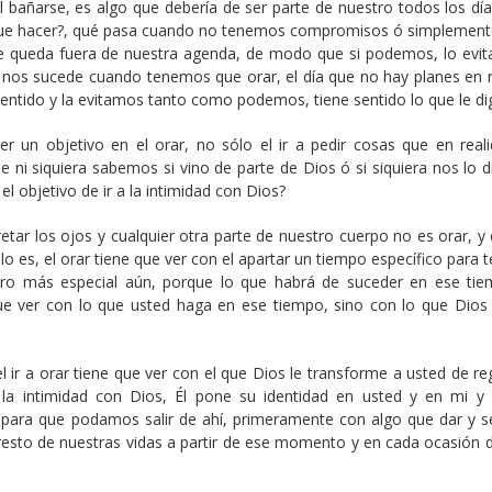
 bañarse, es algo que debería de ser parte de nuestro todos los día
 que hacer?, qué pasa cuando no tenemos compromisos ó simplement
e queda fuera de nuestra agenda, de modo que si podemos, lo evi
sí nos sucede cuando tenemos que orar, el día que no hay planes en 
 sentido y la evitamos tanto como podemos, tiene sentido lo que le di
er un objetivo en el orar, no sólo el ir a pedir cosas que en real
e ni siquiera sabemos si vino de parte de Dios ó si siquiera nos lo 
l objetivo de ir a la intimidad con Dios?
ar los ojos y cualquier otra parte de nuestro cuerpo no es orar, y e
es, el orar tiene que ver con el apartar un tiempo específico para t
ero más especial aún, porque lo que habrá de suceder en ese ti
que ver con lo que usted haga en ese tiempo, sino con lo que Dios
 el ir a orar tiene que ver con el que Dios le transforme a usted de r
a intimidad con Dios, Él pone su identidad en usted y en mi y
ara que podamos salir de ahí, primeramente con algo que dar y 
l resto de nuestras vidas a partir de ese momento y en cada ocasión 