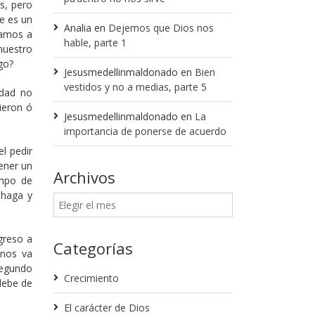
s, pero
e es un
Analia
en
Dejemos que Dios nos
tamos a
hable, parte 1
nuestro
go?
Jesusmedellinmaldonado
en
Bien
vestidos y no a medias, parte 5
idad no
dieron ó
Jesusmedellinmaldonado
en
La
importancia de ponerse de acuerdo
l pedir
ener un
Archivos
empo de
 haga y
egreso a
Categorías
 nos va
segundo
Crecimiento
debe de
El carácter de Dios