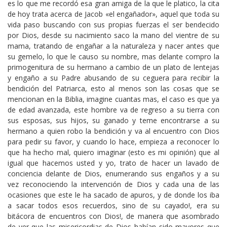
es lo que me recordó esa gran amiga de la que le platico, la cita
de hoy trata acerca de Jacob «el engañador», aquel que toda su
vida paso buscando con sus propias fuerzas el ser bendecido
por Dios, desde su nacimiento saco la mano del vientre de su
mama, tratando de engañar a la naturaleza y nacer antes que
su gemelo, lo que le causo su nombre, mas delante compro la
primogenitura de su hermano a cambio de un plato de lentejas
y engaño a su Padre abusando de su ceguera para recibir la
bendición del Patriarca, esto al menos son las cosas que se
mencionan en la Biblia, imagine cuantas mas, el caso es que ya
de edad avanzada, este hombre va de regreso a su tierra con
sus esposas, sus hijos, su ganado y teme encontrarse a su
hermano a quien robo la bendición y va al encuentro con Dios
para pedir su favor, y cuando lo hace, empieza a reconocer lo
que ha hecho mal, quiero imaginar (esto es mi opinión) que al
igual que hacemos usted y yo, trato de hacer un lavado de
conciencia delante de Dios, enumerando sus engaños y a su
vez reconociendo la intervención de Dios y cada una de las
ocasiones que este le ha sacado de apuros, y de donde los iba
a sacar todos esos recuerdos, sino de su cayado!, era su
bitácora de encuentros con Dios!, de manera que asombrado
de ver que las misericordias de Dios habían sido mayores que