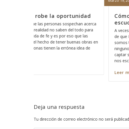
Febrero 15, 2018
á eso de que Dios no nos
Porque nada
nos sirve
iera que Dios está loco, cómo está eso
Hace días que refl
o escucha a los pecadores?, acaso no
Dios pues ese mé
pecadores?, entonces?, no escucha a
los significados n
osotros?, ó cómo es que haremos para
palabra, entre más
nción y cómo es que haremos para que
más profundo nos 
 Así como es cierto que todos pecamos
en cada pasaja y 
Leer más
Deja una respuesta
Tu dirección de correo electrónico no será publicad