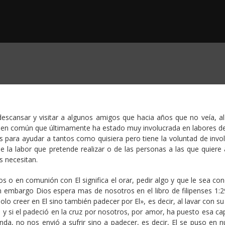
descansar y visitar a algunos amigos que hacia años que no veía, a
a en común que últimamente ha estado muy involucrada en labores d
s para ayudar a tantos como quisiera pero tiene la voluntad de invol
a labor que pretende realizar o de las personas a las que quiere 
s necesitan.
 o en comunión con El significa el orar, pedir algo y que le sea con
n embargo Dios espera mas de nosotros en el libro de filipenses 1:2
lo creer en El sino también padecer por El», es decir, al lavar con s
 y si el padeció en la cruz por nosotros, por amor, ha puesto esa ca
a, no nos envió a sufrir sino a padecer, es decir, El se puso en n