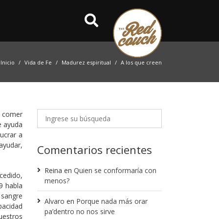
Inicio
Vida de Fe
Madurez espiritual
A los que creen
l comer
e ayuda
ucrar a
ayudar,
Comentarios recientes
Reina
en
Quien se conformaría con
cedido,
menos?
9 habla
u sangre
Alvaro
en
Porque nada más orar
pacidad
pa’dentro no nos sirve
uestros