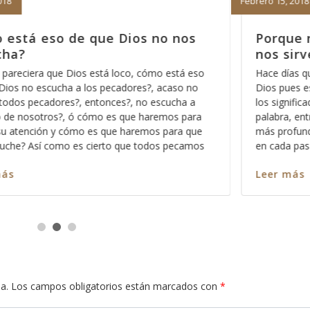
Enero 29, 2018
 más orar pa’dentro no
El camino hacia
Dios
exiono acerca de la revelación de
Muchas personas tiene
todo que Dios usa para mostrarnos
cosas “buenas” harán 
o ocultos sino profundos de la
que haga cosas por no
 nos vamos familiarizando con ella,
estar comprando la ap
permite Dios ver en cada versículo y
y que si no hacemos d
más claro nos queda cada mensaje y
el riesgo de que Dios 
Leer más
a.
Los campos obligatorios están marcados con
*