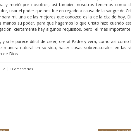
rna y murió por nosotros, así también nosotros tenemos como d
frir, usar el poder que nos fue entregado a causa de la sangre de Cri
 para mi, una de las mejores que conozco es la de la cita de hoy, D
as manos su poder, para que hagamos lo que Cristo hizo cuando es
gación, ciertamente hay algunos requisitos, pero el más importante
y, y si le parece difícil de creer, ore al Padre y vera, como así como
a de manera natural en su vida, hacer cosas sobrenaturales en las v
ro de Dios.
e Fe
0 Comentarios