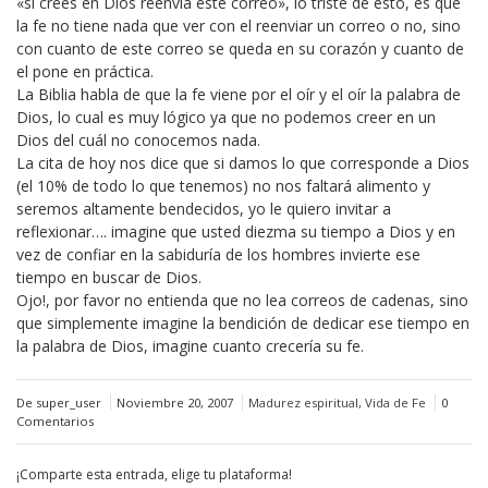
«si crees en Dios reenvía este correo», lo triste de esto, es que
la fe no tiene nada que ver con el reenviar un correo o no, sino
con cuanto de este correo se queda en su corazón y cuanto de
el pone en práctica.
La Biblia habla de que la fe viene por el oír y el oír la palabra de
Dios, lo cual es muy lógico ya que no podemos creer en un
Dios del cuál no conocemos nada.
La cita de hoy nos dice que si damos lo que corresponde a Dios
(el 10% de todo lo que tenemos) no nos faltará alimento y
seremos altamente bendecidos, yo le quiero invitar a
reflexionar…. imagine que usted diezma su tiempo a Dios y en
vez de confiar en la sabiduría de los hombres invierte ese
tiempo en buscar de Dios.
Ojo!, por favor no entienda que no lea correos de cadenas, sino
que simplemente imagine la bendición de dedicar ese tiempo en
la palabra de Dios, imagine cuanto crecería su fe.
De super_user
Noviembre 20, 2007
Madurez espiritual
,
Vida de Fe
0
Comentarios
¡Comparte esta entrada, elige tu plataforma!