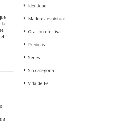
Identidad
que
Madurez espiritual
 la
se
Oración efectiva
el
Predicas
Series
Sin categoría
Vida de Fe
s
s a