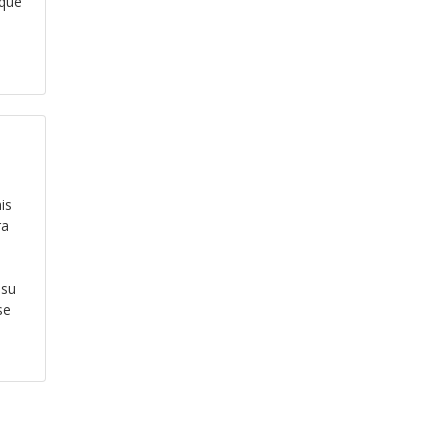
 que
is
ra
 su
se