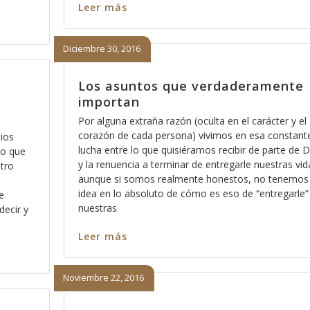
Leer más
Diciembre 30, 2016
Los asuntos que verdaderamente
importan
Por alguna extraña razón (oculta en el carácter y el
corazón de cada persona) vivimos en esa constant
ios
lucha entre lo que quisiéramos recibir de parte de D
lo que
y la renuencia a terminar de entregarle nuestras vid
stro
aunque si somos realmente honestos, no tenemos
s
idea en lo absoluto de cómo es eso de “entregarle”
e
nuestras
ecir y
Leer más
Noviembre 22, 2016