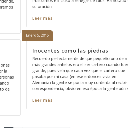
frustrarnos e incluso a renegar de Dios. Ha notado
ntiende,
su oración
abremos
Leer más
Enero 5, 2015
Inocentes como las piedras
Recuerdo perfectamente de que pequeño uno de m
más grandes anhelos era el ser cartero cuando fue
rsonas
grande, pues veía que cada vez que el cartero que
r la
pasaba por mi casa (en ese entonces vivía en
personas
Alemania) la gente se ponía muy contenta al recibir
rando
correspondencia, obvio en esa época la gente aún 
sto de
Leer más