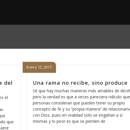
Enero 12, 2017
a del
Una rama no recibe, sino produce
Sé que hay muchas maneras más amables de decirl
pero la verdad es que a veces pareciera ridículo que
s el
personas consideran que pueden tener su propio
concepto de fe y su “propia manera” de relacionars
an
con Dios, pues en realidad solo se engañan a sí
que
mismas y lo peor es que se pierden de
endo que
uiere