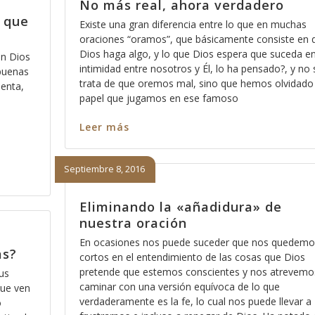
No más real, ahora verdadero
s que
Existe una gran diferencia entre lo que en muchas
oraciones “oramos”, que básicamente consiste en 
Dios haga algo, y lo que Dios espera que suceda en
en Dios
intimidad entre nosotros y Él, lo ha pensado?, y no 
 buenas
trata de que oremos mal, sino que hemos olvidado 
uenta,
papel que jugamos en ese famoso
Leer más
Septiembre 8, 2016
Eliminando la «añadidura» de
nuestra oración
En ocasiones nos puede suceder que nos quedemo
as?
cortos en el entendimiento de las cosas que Dios
pretende que estemos conscientes y nos atrevemo
us
caminar con una versión equívoca de lo que
que ven
verdaderamente es la fe, lo cual nos puede llevar a
o