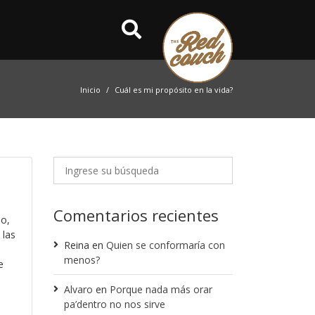
Inicio
Cuál es mi propósito en la vida?
Comentarios recientes
o,
 las
Reina
en
Quien se conformaría con
menos?
e
Alvaro
en
Porque nada más orar
pa’dentro no nos sirve