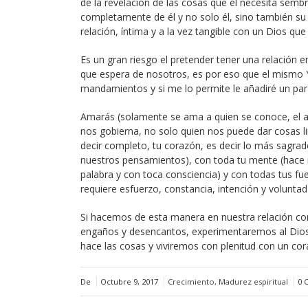
de la revelación de las cosas que él necesita sem
completamente de él y no solo él, sino también su
relación, íntima y a la vez tangible con un Dios q
Es un gran riesgo el pretender tener una relación 
que espera de nosotros, es por eso que el mismo Y
mandamientos y si me lo permite le añadiré un par 
Amarás (solamente se ama a quien se conoce, el am
nos gobierna, no solo quien nos puede dar cosas li
decir completo, tu corazón, es decir lo más sagra
nuestros pensamientos), con toda tu mente (hace 
palabra y con toca consciencia) y con todas tus fu
requiere esfuerzo, constancia, intención y voluntad
Si hacemos de esta manera en nuestra relación co
engaños y desencantos, experimentaremos al Dios v
hace las cosas y viviremos con plenitud con un cora
De
Octubre 9, 2017
Crecimiento
,
Madurez espiritual
0 