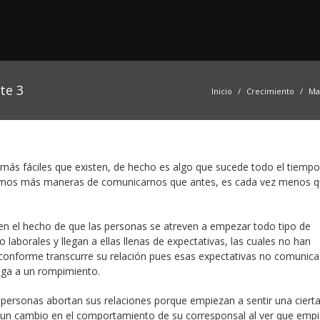
te 3
Inicio
Crecimiento
Ma
s más fáciles que existen, de hecho es algo que sucede todo el tiempo
nemos más maneras de comunicarnos que antes, es cada vez menos q
 en el hecho de que las personas se atreven a empezar todo tipo de
 laborales y llegan a ellas llenas de expectativas, las cuales no han
 conforme transcurre su relación pues esas expectativas no comunic
ega a un rompimiento.
 personas abortan sus relaciones porque empiezan a sentir una ciert
ar un cambio en el comportamiento de su corresponsal al ver que emp