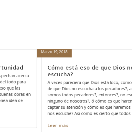
Febrero 15, 2018
s no nos
Porque nada más orar pa’den
nos sirve
 cómo está eso
Hace días que reflexiono acerca de la revel
es?, acaso no
Dios pues ese método que Dios usa para 
no escucha a
los significados no ocultos sino profundos 
 haremos para
palabra, entre más nos vamos familiarizand
emos para que
más profundo nos permite Dios ver en cada
 todos pecamos
en cada pasaja y más claro nos queda cad
Leer más