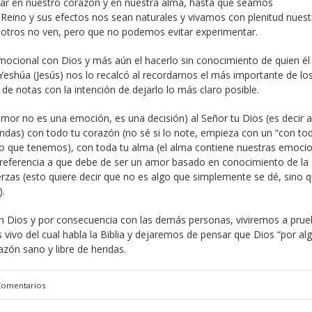
brar en nuestro corazón y en nuestra alma, hasta que seamos
 Reino y sus efectos nos sean naturales y vivamos con plenitud nuest
ue otros no ven, pero que no podemos evitar experimentar.
emocional con Dios y más aún el hacerlo sin conocimiento de quien él 
eshúa (Jesús) nos lo recalcó al recordarnos el más importante de lo
de notas con la intención de dejarlo lo más claro posible.
or no es una emoción, es una decisión) al Señor tu Dios (es decir a
ndas) con todo tu corazón (no sé si lo note, empieza con un “con tod
do que tenemos), con toda tu alma (el alma contiene nuestras emoci
referencia a que debe de ser un amor basado en conocimiento de la
erzas (esto quiere decir que no es algo que simplemente se dé, sino 
).
n Dios y por consecuencia con las demás personas, viviremos a prue
ivo del cual habla la Biblia y dejaremos de pensar que Dios “por al
zón sano y libre de heridas.
Comentarios