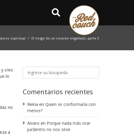
durez espiritual
El riesgo de un corazón engañado, parte 3
 y creo
ue lo
Comentarios recientes
Reina
en
Quien se conformaría con
adas no
menos?
Alvaro
en
Porque nada más orar
a
pa’dentro no nos sirve
ieza a