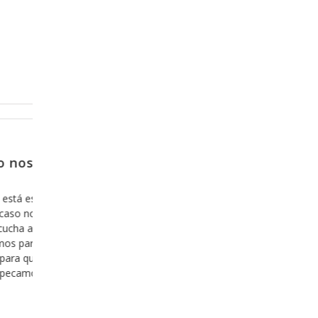
Febrero 13, 2018
tro no
Para partir de donde nos qued
Creo que en algunas ocasiones ya he tocado e
tema, pero creo que es importante que lo to
ación de
cuenta, ya que es parte fundamental de nuestra
mostrarnos
la manera en la que nos relacionamos con Dios
de la
que le quiero hablar es del hecho de cuantas v
o con ella,
“arrepentimos” de
 versículo y
a mensaje y
Leer más