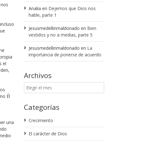
 nos
Analia
en
Dejemos que Dios nos
hable, parte 1
incluso
Jesusmedellinmaldonado
en
Bien
que
vestidos y no a medias, parte 5
Jesusmedellinmaldonado
en
La
ene
importancia de ponerse de acuerdo
propia
s el
eden,
Archivos
nos
mo Él
s
Categorías
Crecimiento
ner una
endo
El carácter de Dios
 medio