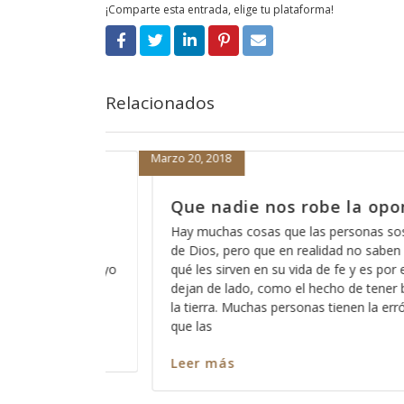
¡Comparte esta entrada, elige tu plataforma!
Relacionados
Marzo 19, 2018
 oportunidad
Cómo está eso de que Dio
escucha?
as sospechan acerca
saben del todo para
A veces pareciera que Dios está loco,
s por eso que las
de que Dios no escucha a los pecador
tener buenas obras en
somos todos pecadores?, entonces?, 
la errónea idea de
ninguno de nosotros?, ó cómo es que
captar su atención y cómo es que har
nos escuche? Así como es cierto que
Leer más