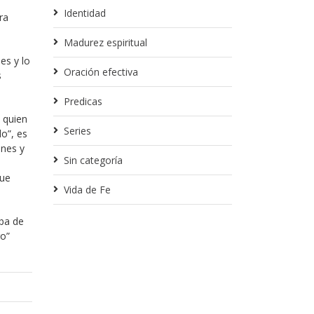
Identidad
ra
Madurez espiritual
es y lo
Oración efectiva
s
Predicas
 quien
Series
o”, es
ones y
Sin categoría
que
Vida de Fe
ba de
go”