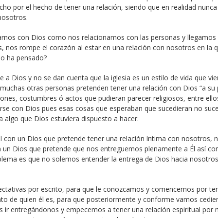
ho por el hecho de tener una relación, siendo que en realidad nunca
nosotros.
arnos con Dios como nos relacionamos con las personas y llegamos 
s, nos rompe el corazón al estar en una relación con nosotros en la 
 lo ha pensado?
e a Dios y no se dan cuenta que la iglesia es un estilo de vida que vi
muchas otras personas pretenden tener una relación con Dios “a su 
nes, costumbres ó actos que pudieran parecer religiosos, entre ello
narse con Dios pues esas cosas que esperaban que sucedieran no suc
ra algo que Dios estuviera dispuesto a hacer.
l con un Dios que pretende tener una relación íntima con nosotros, 
n un Dios que pretende que nos entreguemos plenamente a Él así co
oblema es que no solemos entender la entrega de Dios hacia nosotro
pectativas por escrito, para que le conozcamos y comencemos por te
iento de quien él es, para que posteriormente y conforme vamos cedi
s ir entregándonos y empecemos a tener una relación espiritual por