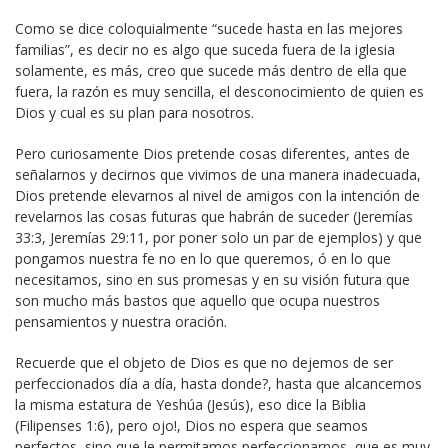
Como se dice coloquialmente “sucede hasta en las mejores
familias”, es decir no es algo que suceda fuera de la iglesia
solamente, es más, creo que sucede más dentro de ella que
fuera, la razón es muy sencilla, el desconocimiento de quien es
Dios y cual es su plan para nosotros.
Pero curiosamente Dios pretende cosas diferentes, antes de
señalarnos y decirnos que vivimos de una manera inadecuada,
Dios pretende elevarnos al nivel de amigos con la intención de
revelarnos las cosas futuras que habrán de suceder (Jeremías
33:3, Jeremías 29:11, por poner solo un par de ejemplos) y que
pongamos nuestra fe no en lo que queremos, ó en lo que
necesitamos, sino en sus promesas y en su visión futura que
son mucho más bastos que aquello que ocupa nuestros
pensamientos y nuestra oración.
Recuerde que el objeto de Dios es que no dejemos de ser
perfeccionados día a día, hasta donde?, hasta que alcancemos
la misma estatura de Yeshúa (Jesús), eso dice la Biblia
(Filipenses 1:6), pero ojo!, Dios no espera que seamos
perfectos, sino que le permitamos perfeccionarnos, que es muy