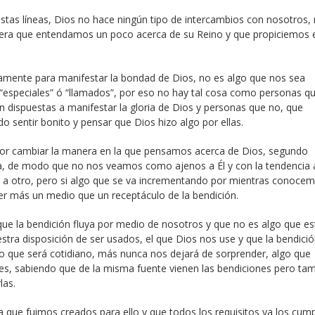
as líneas, Dios no hace ningún tipo de intercambios con nosotros,
era que entendamos un poco acerca de su Reino y que propiciemos 
amente para manifestar la bondad de Dios, no es algo que nos sea
“especiales” ó “llamados”, por eso no hay tal cosa como personas q
n dispuestas a manifestar la gloria de Dios y personas que no, que
sentir bonito y pensar que Dios hizo algo por ellas.
or cambiar la manera en la que pensamos acerca de Dios, segundo
, de modo que no nos veamos como ajenos a Él y con la tendencia 
 a otro, pero si algo que se va incrementando por mientras conoce
er más un medio que un receptáculo de la bendición.
e la bendición fluya por medio de nosotros y que no es algo que es
stra disposición de ser usados, el que Dios nos use y que la bendició
lgo que será cotidiano, más nunca nos dejará de sorprender, algo que
es, sabiendo que de la misma fuente vienen las bendiciones pero tam
las.
 que fuimos creados para ello y que todos los requisitos ya los cump