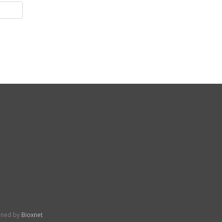
gned by
Bioxnet