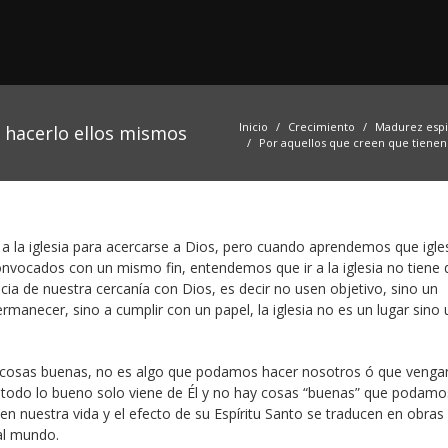
Inicio
Crecimiento
Madurez espir
 hacerlo ellos mismos
Por aquellos que creen que tienen
a la iglesia para acercarse a Dios, pero cuando aprendemos que igle
convocados con un mismo fin, entendemos que ir a la iglesia no tiene 
ia de nuestra cercanía con Dios, es decir no usen objetivo, sino un
ermanecer, sino a cumplir con un papel, la iglesia no es un lugar sino
osas buenas, no es algo que podamos hacer nosotros ó que vengan
e todo lo bueno solo viene de Él y no hay cosas “buenas” que podamo
en nuestra vida y el efecto de su Espíritu Santo se traducen en obras
al mundo.