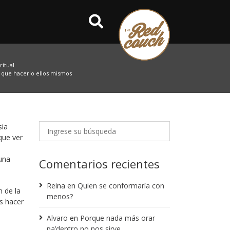
itual
 que hacerlo ellos mismos
sia
que ver
 una
Comentarios recientes
Reina
en
Quien se conformaría con
 de la
menos?
s hacer
Alvaro
en
Porque nada más orar
pa’dentro no nos sirve