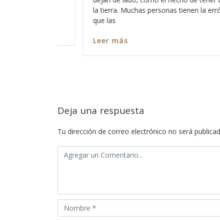
somos todos pecadores?, entonces
nen la errónea idea de
ninguno de nosotros?, ó cómo es
captar su atención y cómo es que
nos escuche? Así como es cierto 
Leer más
Deja una respuesta
Tu dirección de correo electrónico no será publicad