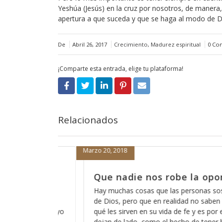
Yeshúa (Jesús) en la cruz por nosotros, de manera,
apertura a que suceda y que se haga al modo de Di
De
Abril 26, 2017
Crecimiento
,
Madurez espiritual
0 Co
¡Comparte esta entrada, elige tu plataforma!
Relacionados
Marzo 19, 2018
la oportunidad
Cómo está eso de que 
escucha?
rsonas sospechan acerca
 no saben del todo para
A veces pareciera que Dios está l
 y es por eso que las
de que Dios no escucha a los peca
de tener buenas obras en