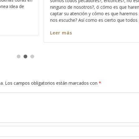
?, no escucha a
los significados no ocultos sino profun
 que haremos para
palabra, entre más nos vamos familiari
 haremos para que
más profundo nos permite Dios ver en 
que todos pecamos
en cada pasaja y más claro nos queda
Leer más
a.
Los campos obligatorios están marcados con
*