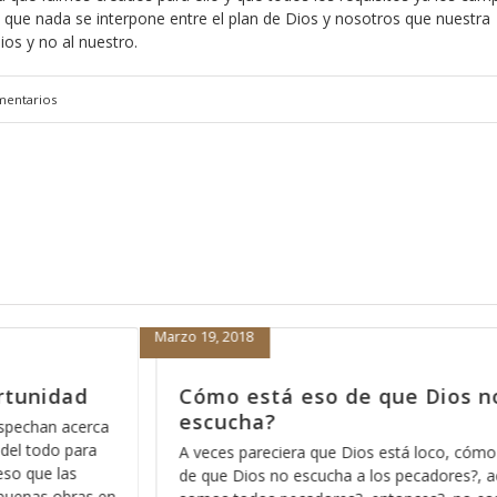
 que nada se interpone entre el plan de Dios y nosotros que nuestra
os y no al nuestro.
mentarios
Febrero 15, 2018
Dios no nos
Porque nada más orar pa’
nos sirve
oco, cómo está eso
Hace días que reflexiono acerca de la r
dores?, acaso no
Dios pues ese método que Dios usa p