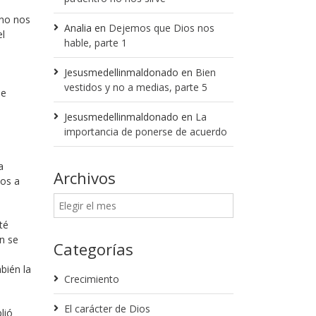
 no nos
Analia
en
Dejemos que Dios nos
el
hable, parte 1
Jesusmedellinmaldonado
en
Bien
vestidos y no a medias, parte 5
ue
Jesusmedellinmaldonado
en
La
importancia de ponerse de acuerdo
a
Archivos
mos a
té
n se
Categorías
bién la
Crecimiento
El carácter de Dios
lió