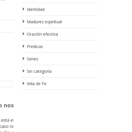
Identidad
Madurez espiritual
Oración efectiva
Predicas
Series
Sin categoría
Vida de Fe
Febrero 13, 2018
dentro no
Para partir de donde nos q
Creo que en algunas ocasiones ya he tocad
tema, pero creo que es importante que lo
evelación de
cuenta, ya que es parte fundamental de nue
ara mostrarnos
la manera en la que nos relacionamos con D