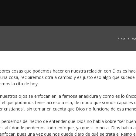
Inicio
Ma
peores cosas que podemos hacer en nuestra relación con Dios es hac
na cosa, recibiremos otra a cambio y es justo eso algo que sucede 
mos la cita de hoy.
 nuestros ojos se enfocan en la famosa añadidura y como es lo únic
ar el que podamos tener acceso a ella, de modo que somos capaces 
ser cristianos”, sin tomar en cuenta que Dios no funciona de esa mane
nos perdemos del hecho de entender que Dios no habla sobre “ser buen
 es ahí donde perdemos todo enfoque, ya que si lo nota, Dios habla 
nfocar, pues una vez que nos quede claro de qué se trata el Reino 