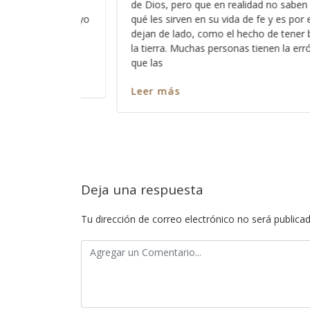
saben del todo para
A veces pareciera que Dios está loco,
s por eso que las
de que Dios no escucha a los pecador
tener buenas obras en
somos todos pecadores?, entonces?, 
la errónea idea de
ninguno de nosotros?, ó cómo es que
captar su atención y cómo es que har
nos escuche? Así como es cierto que
Leer más
Deja una respuesta
Tu dirección de correo electrónico no será publicad