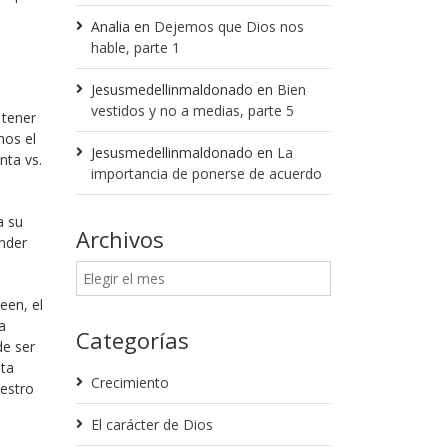
Analia
en
Dejemos que Dios nos
hable, parte 1
Jesusmedellinmaldonado
en
Bien
vestidos y no a medias, parte 5
 tener
mos el
Jesusmedellinmaldonado
en
La
nta vs.
importancia de ponerse de acuerdo
a su
Archivos
nder
een, el
a
Categorías
de ser
nta
Crecimiento
uestro
El carácter de Dios