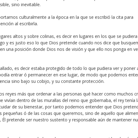
ble, sino inevitable.
arnos culturalmente a la época en la que se escribió la cita para
ención al escribirla.
ugares altos y sobre colinas, es decir en lugares en los que se pudiera
emigo y es justo eso lo que Dios pretende cuando nos dice que busque
en una posición donde Dios nos de visión y que ello nos ponga en ve
allado, es decir estaba protegido de todo lo que pudiera ver y poner 
ra podía entrar ó permanecer en ese lugar, de modo que podemos ente
ncia sino bajo su cobijo, y su constante protección.
d los reyes más que ordenar a las personas qué hacer como muchos cr
e vivían dentro de las murallas del reino que gobernaba, el rey tenía l
 cuidar de su bienestar, por tanto podemos entender que Dios preten
as pequeñas ó de las cosas que queremos, sino de aquello que alime
, Él pretende ser nuestro sustento y responsable aún de mantener n