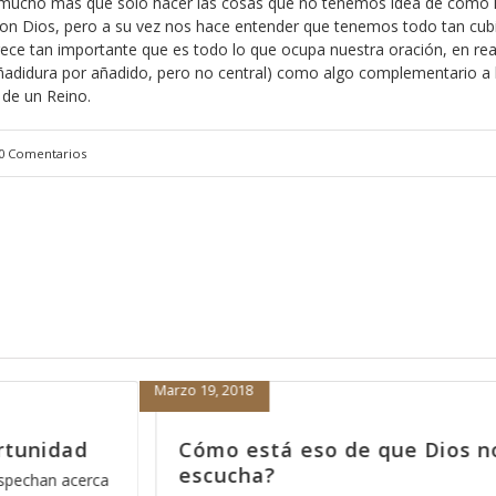
, es mucho más que solo hacer las cosas que no tenemos idea de cómo 
 con Dios, pero a su vez nos hace entender que tenemos todo tan cub
ce tan importante que es todo lo que ocupa nuestra oración, en rea
adidura por añadido, pero no central) como algo complementario a 
 de un Reino.
0 Comentarios
Febrero 15, 2018
s no nos
Porque nada más orar pa’den
nos sirve