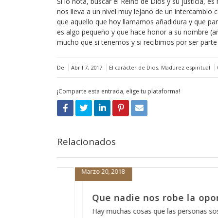
Si lo nota, buscar el Reino de Dios y su justicia
nos lleva a un nivel muy lejano de un intercambio
que aquello que hoy llamamos añadidura y que pare
es algo pequeño y que hace honor a su nombre (añ
mucho que si tenemos y si recibimos por ser parte
De
Abril 7, 2017
El carácter de Dios
,
Madurez espiritual
¡Comparte esta entrada, elige tu plataforma!
Relacionados
Marzo 19, 2018
 oportunidad
Cómo está eso de que Dio
escucha?
as sospechan acerca