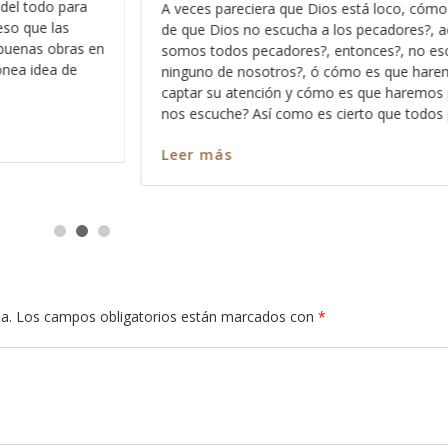
 cómo está eso
Hace días que reflexiono acerca de la revel
es?, acaso no
Dios pues ese método que Dios usa para 
no escucha a
los significados no ocultos sino profundos 
 haremos para
palabra, entre más nos vamos familiarizand
emos para que
más profundo nos permite Dios ver en cada
 todos pecamos
en cada pasaja y más claro nos queda cad
Leer más
a.
Los campos obligatorios están marcados con
*