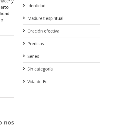
hacer y
Identidad
ierto
lidad
Madurez espiritual
lo
Oración efectiva
Predicas
Series
Sin categoría
Vida de Fe
Febrero 14, 2018
tro no
Porque no es una opción, sino
porque es inevitable