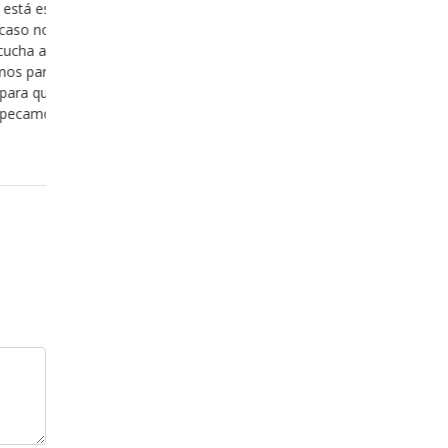
ación de
Por alguna razón cuando pensamos en acercar
mostrarnos
Dios, antes de que venga a nuestra mente el h
de la
estar con Dios, nos asalta el pensamiento acer
o con ella,
nuestro pecado y vemos difícil el hecho de deja
 versículo y
vemos difícil el hecho de estar a la “altura” de l
a mensaje y
situación como para ser aceptos delante
Leer más