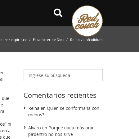
durez espiritual
El carácter de Dios
Reino vs. añadidura
er
al
Comentarios recientes
o que
de
Reina
en
Quien se conformaría con
ra.
menos?
os” ni
Alvaro
en
Porque nada más orar
acerca
pa’dentro no nos sirve
es que