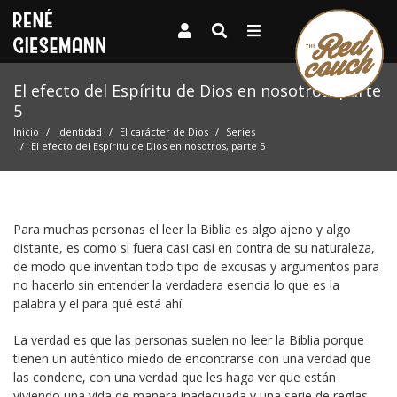
El efecto del Espíritu de Dios en nosotros, parte
5
Inicio
Identidad
El carácter de Dios
Series
El efecto del Espíritu de Dios en nosotros, parte 5
Para muchas personas el leer la Biblia es algo ajeno y algo
distante, es como si fuera casi casi en contra de su naturaleza,
de modo que inventan todo tipo de excusas y argumentos para
no hacerlo sin entender la verdadera esencia lo que es la
palabra y el para qué está ahí.
La verdad es que las personas suelen no leer la Biblia porque
tienen un auténtico miedo de encontrarse con una verdad que
las condene, con una verdad que les haga ver que están
viviendo una vida de manera inadecuada y una serie de reglas