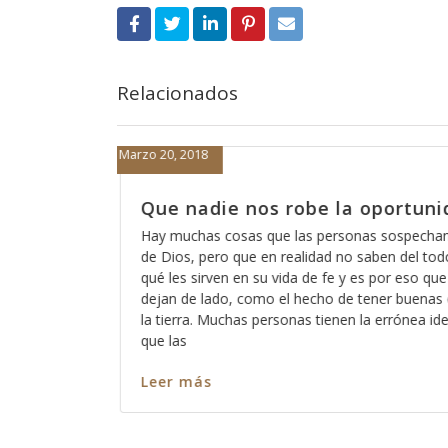
Relacionados
Marzo 19, 2018
portunidad
Cómo está eso de que Dios 
escucha?
sospechan acerca
en del todo para
A veces pareciera que Dios está loco, có
or eso que las
de que Dios no escucha a los pecadores?
er buenas obras en
somos todos pecadores?, entonces?, no 
errónea idea de
ninguno de nosotros?, ó cómo es que ha
captar su atención y cómo es que harem
nos escuche? Así como es cierto que to
Leer más