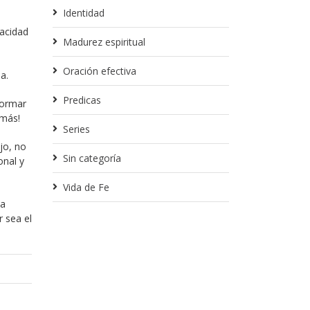
Identidad
pacidad
Madurez espiritual
n
Oración efectiva
a.
Predicas
formar
 más!
Series
jo, no
Sin categoría
onal y
Vida de Fe
la
r sea el