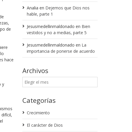
Analia
en
Dejemos que Dios nos
hable, parte 1
de
ezas,
Jesusmedellinmaldonado
en
Bien
ipo de
vestidos y no a medias, parte 5
Jesusmedellinmaldonado
en
La
iere
importancia de ponerse de acuerdo
 lo
les hace
Archivos
o y
Categorías
mismos
Crecimiento
fícil,
el
El carácter de Dios