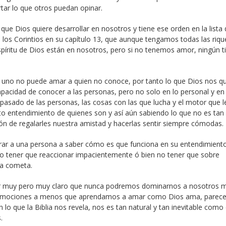
rtar lo que otros puedan opinar.
ue Dios quiere desarrollar en nosotros y tiene ese orden en la lista 
 los Corintios en su capítulo 13, que aunque tengamos todas las riqu
spíritu de Dios están en nosotros, pero si no tenemos amor, ningún t
a, uno no puede amar a quien no conoce, por tanto lo que Dios nos qu
capacidad de conocer a las personas, pero no solo en lo personal y en
el pasado de las personas, las cosas con las que lucha y el motor que 
entendimiento de quienes son y así aún sabiendo lo que no es tan
ón de regalarles nuestra amistad y hacerlas sentir siempre cómodas.
rar a una persona a saber cómo es que funciona en su entendimient
o tener que reaccionar impacientemente ó bien no tener que sobre
na cometa.
r muy pero muy claro que nunca podremos dominarnos a nosotros 
s emociones a menos que aprendamos a amar como Dios ama, parece di
lo que la Biblia nos revela, nos es tan natural y tan inevitable como 
.