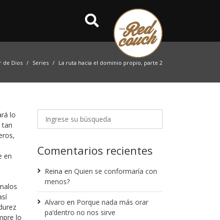
r de Dios
Series
La ruta hacia el dominio propio, parte 2
rá lo
 tan
eros,
Comentarios recientes
e en
Reina
en
Quien se conformaría con
menos?
 malos
así
Alvaro
en
Porque nada más orar
durez
pa’dentro no nos sirve
mpre lo