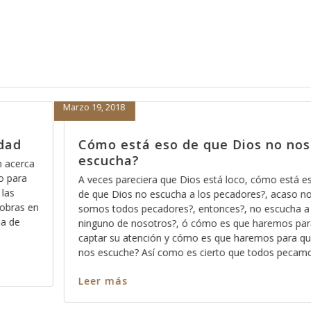
Febrero 15, 2018
no nos
Porque nada más orar pa’dent
nos sirve
mo está eso
Hace días que reflexiono acerca de la revelaci
, acaso no
Dios pues ese método que Dios usa para mos
escucha a
los significados no ocultos sino profundos de 
remos para
palabra, entre más nos vamos familiarizando c
os para que
más profundo nos permite Dios ver en cada ve
dos pecamos
en cada pasaja y más claro nos queda cada m
Leer más