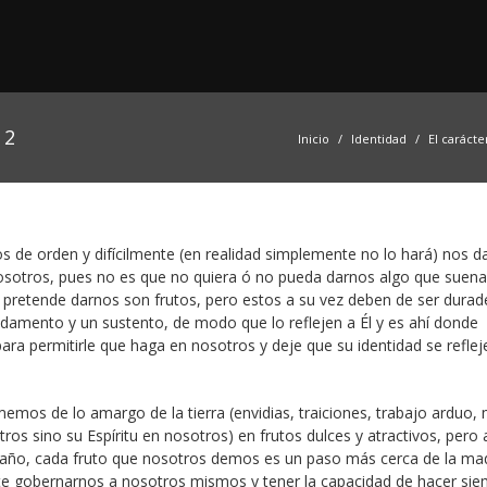
 2
Inicio
Identidad
El carácte
de orden y difícilmente (en realidad simplemente no lo hará) nos da
sotros, pues no es que no quiera ó no pueda darnos algo que suena
l pretende darnos son frutos, pero estos a su vez deben de ser durad
ndamento y un sustento, de modo que lo reflejen a Él y es ahí donde
 permitirle que haga en nosotros y deje que su identidad se reflej
mos de lo amargo de la tierra (envidias, traiciones, trabajo arduo,
s sino su Espíritu en nosotros) en frutos dulces y atractivos, pero 
 año, cada fruto que nosotros demos es un paso más cerca de la ma
e gobernarnos a nosotros mismos y tener la capacidad de hacer sie