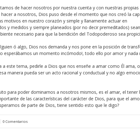
tratamos de hacer nosotros por nuestra cuenta y con nuestras propias
ue hacer a nosotros, Dios puso desde el momento que nos creó la ca
us motivos en nuestro corazón y simple y llanamente actuar en
os y medidos y siempre planeados (por no decir premeditados) sea
ambiente necesario para que la bendición del Todopoderoso sea propici
 alguien ó algo, Dios nos demanda y nos pone en la posición de trans
olo esperábamos un momento incómodo!, todo ello por amor y nada
a a este tema, pedirle a Dios que nos enseñe a amar como Él ama, o
sa manera pueda ser un acto racional y conductual y no algo emoci
ito para poder dominarnos a nosotros mismos, es el amar, el tener 
mportante de las características del carácter de Dios, para que el amo
eramos de parte de Dios, tiene sentido esto que le digo?
0 Comentarios