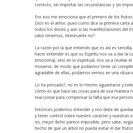
correcto, sin importar las circunstancias y sin impo
Por eso me emociona que el primero de los frutos q
Dios es el amor, pues como dice la primera carta a
todos los dones y aún si las manifestaciones del E
valor tenemos, interesante no?
La razón por la que entiendo que es así es sencill
hacer entender es que su Espíritu nos va a dar la 
emocional, sino en lo espiritual, nos va a revelar 
moverse, de modo que podamos tener un completo 
agradable de ellas, podamos vernos en una situaci
Lo ha pensado?, no es lo mismo aguantarse y tole
cómo es que hace las cosas para de esa manera n
reaccionar para compensar la falta que esa perso
Entonces podemos entender y nos debe de queda
y tener control sobre nuestro carácter y nuestra
no, mejor dicho parece imposible, pero sabe, según 
hecho de que un árbol no pueda evitar el dar frutos