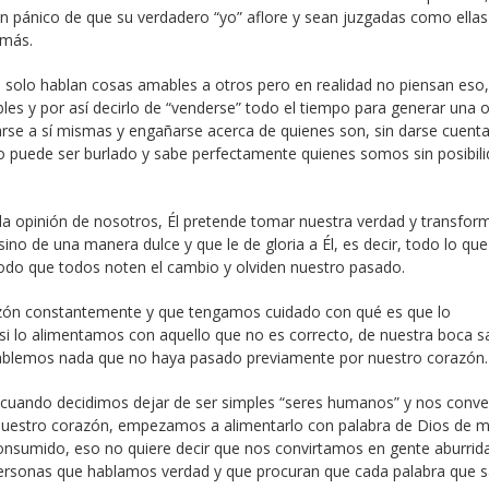
nen pánico de que su verdadero “yo” aflore y sean juzgadas como ellas
emás.
olo hablan cosas amables a otros pero en realidad no piensan eso,
les y por así decirlo de “venderse” todo el tiempo para generar una 
rse a sí mismas y engañarse acerca de quienes son, sin darse cuent
 no puede ser burlado y sabe perfectamente quienes somos sin posibil
la opinión de nosotros, Él pretende tomar nuestra verdad y transform
 de una manera dulce y que le de gloria a Él, es decir, todo lo que
modo que todos noten el cambio y olviden nuestro pasado.
zón constantemente y que tengamos cuidado con qué es que lo
i lo alimentamos con aquello que no es correcto, de nuestra boca s
 hablemos nada que no haya pasado previamente por nuestro corazón.
uando decidimos dejar de ser simples “seres humanos” y nos conve
 nuestro corazón, empezamos a alimentarlo con palabra de Dios de 
nsumido, eso no quiere decir que nos convirtamos en gente aburrid
personas que hablamos verdad y que procuran que cada palabra que s