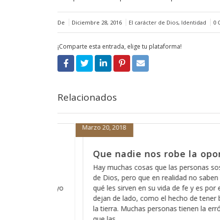
De
Diciembre 28, 2016
El carácter de Dios
,
Identidad
0 
¡Comparte esta entrada, elige tu plataforma!
Relacionados
Marzo 19, 2018
oportunidad
Cómo está eso de que Dio
escucha?
s sospechan acerca
aben del todo para
A veces pareciera que Dios está loco, 
 por eso que las
de que Dios no escucha a los pecadore
ener buenas obras en
somos todos pecadores?, entonces?, n
a errónea idea de
ninguno de nosotros?, ó cómo es que 
captar su atención y cómo es que har