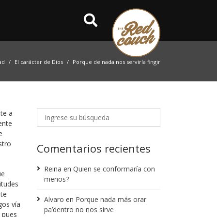
ad
El carácter de Dios
Porque de nada nos serviría fingir
te a
ente
e
stro
Comentarios recientes
Reina
en
Quien se conformaría con
ue
menos?
itudes
nte
Alvaro
en
Porque nada más orar
gos vía
pa’dentro no nos sirve
, pues