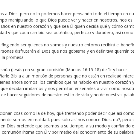
das a Dios, pero no lo podemos hacer pensando todo el tiempo en nu
empo manipulando lo que Dios puede ver y hacer en nosotros, nos es
 Dios en nuestro corazón y que sea Él quien decida qué y cómo camb
dad y que cada cambio sea auténtico, perfecto y duradero, así como 
ingiendo ser quienes no somos y nuestro entorno recibirá el benefi
sonas disfrutarán al Dios que nos gobierna y en definitiva querrán te
 la promesa.
shúa (Jesús) en su gran comisión (Marcos 16:15-18) de “ir y hacer
enseñarle Biblia a un montón de personas que no están en realidad inter
 quienes ahora somos, los cambios que ha habido en nuestro corazón 
 que decidan imitarnos y nos permitan enseñarles a vivir como nosot
 de hacer seguidores de nuestro estilo de vida y no de nuestras palab
ionan citas como la de hoy, qué tremendo poder decir que así com
ente somos en realidad, pues solo así nos conoce Dios, no?, pero 
quien Dios pretende que seamos a su tiempo, a su modo y confiando 
 comunión íntima con Él y por medio del conocimiento de su palabra