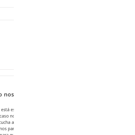
Febrero 14, 2018
tro no
Porque no es una opción, sino
porque es inevitable
ación de
Por alguna razón cuando pensamos en acercar
ostrarnos
Dios, antes de que venga a nuestra mente el he
e la
estar con Dios, nos asalta el pensamiento acer
 con ella,
nuestro pecado y vemos difícil el hecho de dejar
versículo y
vemos difícil el hecho de estar a la “altura” de la