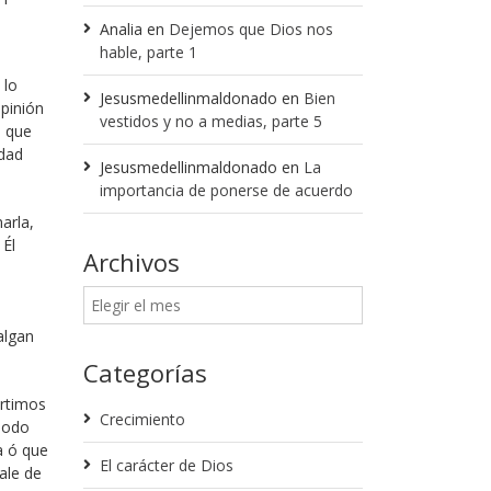
Analia
en
Dejemos que Dios nos
hable, parte 1
 lo
Jesusmedellinmaldonado
en
Bien
opinión
vestidos y no a medias, parte 5
a que
idad
Jesusmedellinmaldonado
en
La
importancia de ponerse de acuerdo
arla,
 Él
Archivos
algan
Categorías
rtimos
Crecimiento
modo
a ó que
El carácter de Dios
ale de