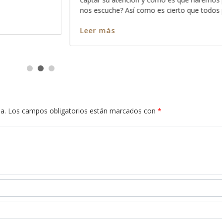
todos pecamos
en cada pasaja y más claro nos queda cada
Leer más
a.
Los campos obligatorios están marcados con
*