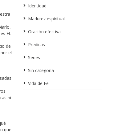
Identidad
estra
Madurez espiritual
iarlo,
Oración efectiva
es Él.
Predicas
cio de
ner el
Series
Sin categoría
esadas
Vida de Fe
y
ros
ras ni
o
qué
en que
.