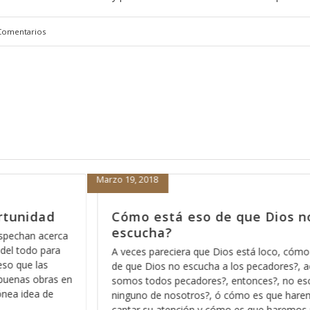
Comentarios
Febrero 15, 2018
s no nos
Porque nada más orar pa’den
nos sirve
cómo está eso
Hace días que reflexiono acerca de la revel
s?, acaso no
Dios pues ese método que Dios usa para m
o escucha a
los significados no ocultos sino profundos d
haremos para
palabra, entre más nos vamos familiarizando
emos para que
más profundo nos permite Dios ver en cada 