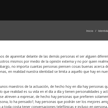
Inicio
Identid
os de aparentar delante de las demás personas el ser alguien diferen
otros mismos por medio de la opinión externa y no por quien realm
mbargo, no importa cuantas personas piensen cosas buenas acerca d
as, en realidad nuestra identidad se limita a aquello que hay en nue
unos maestros de la actuación, de hecho hoy en día hay personas q
que realidad es su vida en el día a día y tienen personalidades y act
d se atreven a expresar, de hecho hay personas que prefieren solame
ersona, lo ha pensado?, hay personas que podrán ser los mejores ami
an a toda costa tener conversaciones telefónicas e incluso en persona