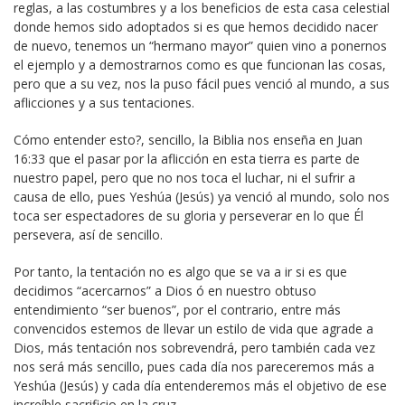
reglas, a las costumbres y a los beneficios de esta casa celestial
donde hemos sido adoptados si es que hemos decidido nacer
de nuevo, tenemos un “hermano mayor” quien vino a ponernos
el ejemplo y a demostrarnos como es que funcionan las cosas,
pero que a su vez, nos la puso fácil pues venció al mundo, a sus
aflicciones y a sus tentaciones.
Cómo entender esto?, sencillo, la Biblia nos enseña en Juan
16:33 que el pasar por la aflicción en esta tierra es parte de
nuestro papel, pero que no nos toca el luchar, ni el sufrir a
causa de ello, pues Yeshúa (Jesús) ya venció al mundo, solo nos
toca ser espectadores de su gloria y perseverar en lo que Él
persevera, así de sencillo.
Por tanto, la tentación no es algo que se va a ir si es que
decidimos “acercarnos” a Dios ó en nuestro obtuso
entendimiento “ser buenos”, por el contrario, entre más
convencidos estemos de llevar un estilo de vida que agrade a
Dios, más tentación nos sobrevendrá, pero también cada vez
nos será más sencillo, pues cada día nos pareceremos más a
Yeshúa (Jesús) y cada día entenderemos más el objetivo de ese
increíble sacrificio en la cruz.