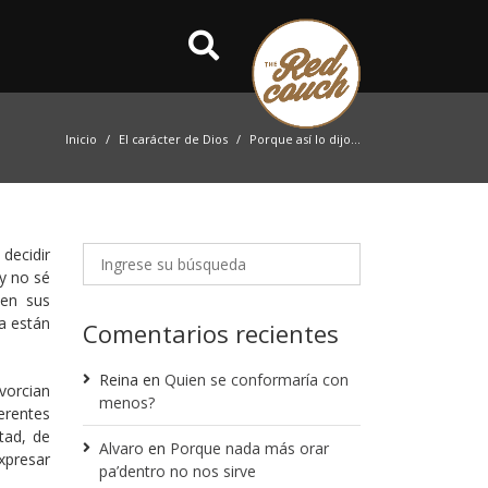
Inicio
El carácter de Dios
Porque así lo dijo…
decidir
y no sé
nen sus
ra están
Comentarios recientes
Reina
en
Quien se conformaría con
vorcian
menos?
erentes
tad, de
Alvaro
en
Porque nada más orar
xpresar
pa’dentro no nos sirve