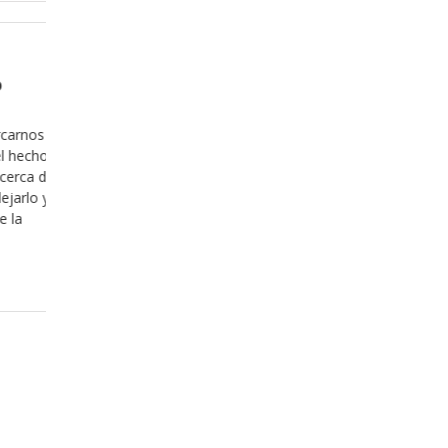
Enero 30, 2018
quedamos
Hagamos el trámite de cambi
propietario
cado este
lo tomemos en
No puedo siquiera contar el número de ocas
uestra fe y de
he escuchado decir que la Biblia es un libro muy
n Dios y de lo
de leer y sabe, ciertamente lo será si lo hace
ntas veces nos
intención equivocada, es decir con cualquier o
intencíon que no sea conocer a Dios para ten
relación íntima y estrecha con el,
Leer más