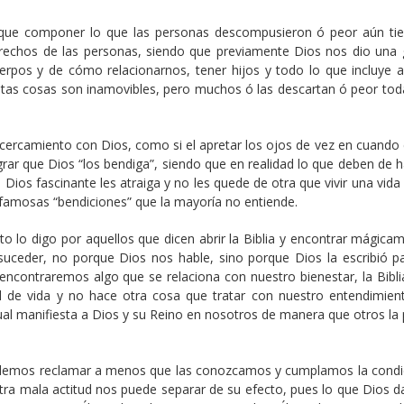
ne que componer lo que las personas descompusieron ó peor aún ti
erechos de las personas, siendo que previamente Dios nos dio una 
erpos y de cómo relacionarnos, tener hijos y todo lo que incluye a
stas cosas son inamovibles, pero muchos ó las descartan ó peor toda
ercamiento con Dios, como si el apretar los ojos de vez en cuando e 
rar que Dios “los bendiga”, siendo que en realidad lo que deben de h
Dios fascinante les atraiga y no les quede de otra que vivir una vida
s famosas “bendiciones” que la mayoría no entiende.
to lo digo por aquellos que dicen abrir la Biblia y encontrar mágica
suceder, no porque Dios nos hable, sino porque Dios la escribió p
contraremos algo que se relaciona con nuestro bienestar, la Bibli
al de vida y no hace otra cosa que tratar con nuestro entendimien
la cual manifiesta a Dios y su Reino en nosotros de manera que otros l
 podemos reclamar a menos que las conozcamos y cumplamos la condi
stra mala actitud nos puede separar de su efecto, pues lo que Dios d