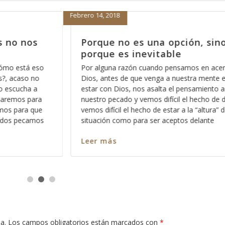
Febrero 13, 2018
 sino
Para partir de donde nos 
Creo que en algunas ocasiones ya he to
tema, pero creo que es importante que 
en acercarnos a
cuenta, ya que es parte fundamental de n
mente el hecho de
la manera en la que nos relacionamos co
miento acerca de
que le quiero hablar es del hecho de cua
ho de dejarlo y
“arrepentimos” de
ltura” de la
ante
Leer más
a.
Los campos obligatorios están marcados con
*