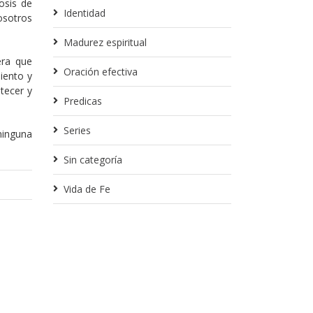
osis de
Identidad
osotros
Madurez espiritual
era que
Oración efectiva
iento y
tecer y
Predicas
Series
ninguna
Sin categoría
Vida de Fe