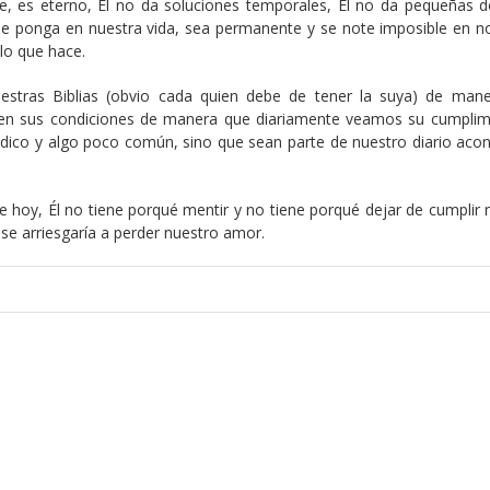
dre, es eterno, Él no da soluciones temporales, Él no da pequeñas d
ue ponga en nuestra vida, sea permanente y se note imposible en n
lo que hace.
stras Biblias (obvio cada quien debe de tener la suya) de man
en sus condiciones de manera que diariamente veamos su cumplim
ádico y algo poco común, sino que sean parte de nuestro diario acon
e hoy, Él no tiene porqué mentir y no tiene porqué dejar de cumplir 
se arriesgaría a perder nuestro amor.