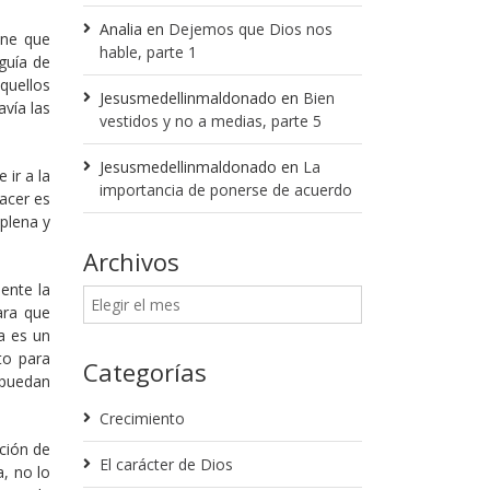
Analia
en
Dejemos que Dios nos
ene que
hable, parte 1
guía de
quellos
Jesusmedellinmaldonado
en
Bien
vía las
vestidos y no a medias, parte 5
Jesusmedellinmaldonado
en
La
ir a la
importancia de ponerse de acuerdo
acer es
 plena y
Archivos
mente la
ara que
a es un
to para
Categorías
a puedan
Crecimiento
ción de
El carácter de Dios
a, no lo