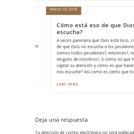
Febrero 14, 2018
 Dios no nos
Porque no es una opción,
porque es inevitable
 loco, cómo está eso
Por alguna razón cuando pensamos 
ecadores?, acaso no
Dios, antes de que venga a nuestra 
es?, no escucha a
estar con Dios, nos asalta el pensa
es que haremos para
nuestro pecado y vemos difícil el hec
ue haremos para que
vemos difícil el hecho de estar a la “a
o que todos pecamos
situación como para ser aceptos del
Leer más
Deja una respuesta
Tu dirección de correo electrónico no será publicad