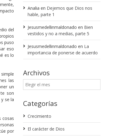
 mente,
Analia
en
Dejemos que Dios nos
impacto
hable, parte 1
Jesusmedellinmaldonado
en
Bien
dio del
vestidos y no a medias, parte 5
propios
ios puso
Jesusmedellinmaldonado
en
La
sar eso
importancia de ponerse de acuerdo
é es lo
Archivos
 simple
nes las
oner un
 te son
y se la
Categorías
Crecimiento
s cosas
ersonas
El carácter de Dios
túe por