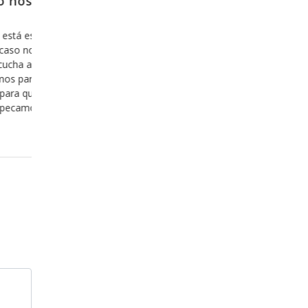
entro no
Porque no es una opción, sino
porque es inevitable
velación de
Por alguna razón cuando pensamos en acer
ra mostrarnos
Dios, antes de que venga a nuestra mente e
os de la
estar con Dios, nos asalta el pensamiento a
ando con ella,
nuestro pecado y vemos difícil el hecho de d
ada versículo y
vemos difícil el hecho de estar a la “altura” d
cada mensaje y
situación como para ser aceptos delante
Leer más