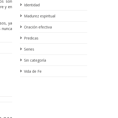
ros son
Identidad
re y en
Madurez espiritual
sos, ya
Oración efectiva
s nunca
Predicas
Series
Sin categoría
Vida de Fe
Febrero 14, 2018