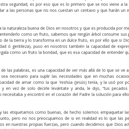
stra seguridad, es por eso que es lo primero que se nos viene a la
dar a las personas que no nos cuestan un centavo y que harán un 
a la naturaleza buena de Dios en nosotros y que es producida por me
l entenderlo como un fruto, sabemos que ningún árbol consume sus 
ido de la tierra y lo transforma en un dulce fruto, es por ello que si D
dad ó gentileza), puso en nosotros también la capacidad de expre
egala como un fruto la bondad, que es esa capacidad de entender qu
de las palabras, es una capacidad de ver más allá de lo que se ve a
e sea necesario para suplir las necesidades que en muchas ocasio
pacidad de amar como la que Yeshúa (Jesús) tenía, y la usó por p
 y en vez de solo decirle levántate y anda, le dijo, “tus pecados
necesitaba y encontró en el corazón del Padre la solución para ello 
y las etiquetamos como buenas, de hecho solemos empaquetar la
junto, pero no nos preocupamos de si en realidad es lo que las p
os en nuestras propias fuerzas, pero cuando decidimos que Dios ac