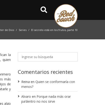
cter de Dios
Series
El secreto está en los frutos, parte 10
ican la
, quien
Comentarios recientes
primero
 es más
Reina
en
Quien se conformaría con
ijos de
menos?
tarle y
Alvaro
en
Porque nada más orar
pa’dentro no nos sirve
es algo