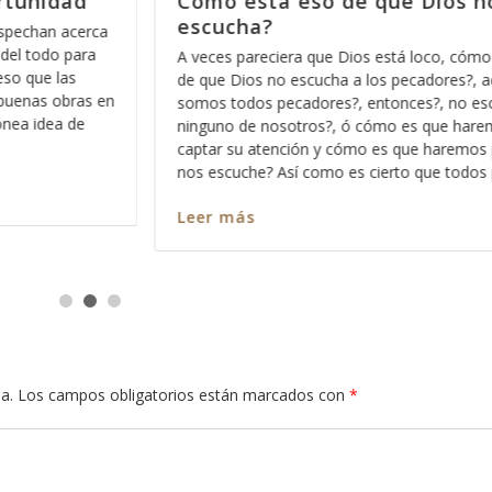
ios no nos
Porque nada más orar pa’d
nos sirve
co, cómo está eso
Hace días que reflexiono acerca de la re
ores?, acaso no
Dios pues ese método que Dios usa pa
, no escucha a
los significados no ocultos sino profund
que haremos para
palabra, entre más nos vamos familiariz
haremos para que
más profundo nos permite Dios ver en c
ue todos pecamos
en cada pasaja y más claro nos queda 
Leer más
a.
Los campos obligatorios están marcados con
*