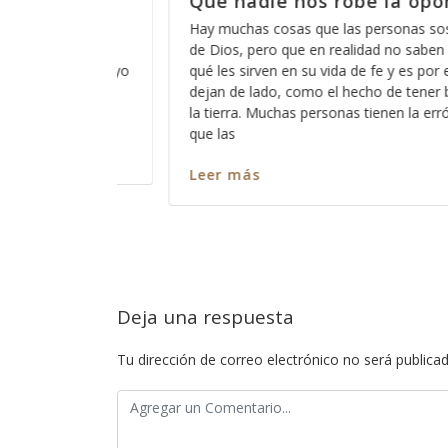
a oportunidad
Cómo está eso de que D
escucha?
sonas sospechan acerca
no saben del todo para
A veces pareciera que Dios está lo
y es por eso que las
de que Dios no escucha a los pecad
e tener buenas obras en
somos todos pecadores?, entonces?
en la errónea idea de
ninguno de nosotros?, ó cómo es 
captar su atención y cómo es que 
nos escuche? Así como es cierto q
Leer más
Deja una respuesta
Tu dirección de correo electrónico no será publicad