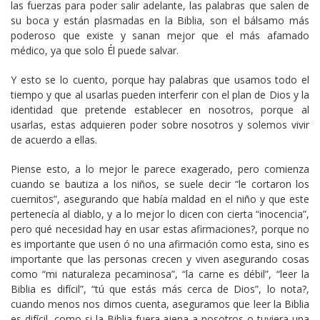
las fuerzas para poder salir adelante, las palabras que salen de
su boca y están plasmadas en la Biblia, son el bálsamo más
poderoso que existe y sanan mejor que el más afamado
médico, ya que solo Él puede salvar.
Y esto se lo cuento, porque hay palabras que usamos todo el
tiempo y que al usarlas pueden interferir con el plan de Dios y la
identidad que pretende establecer en nosotros, porque al
usarlas, estas adquieren poder sobre nosotros y solemos vivir
de acuerdo a ellas.
Piense esto, a lo mejor le parece exagerado, pero comienza
cuando se bautiza a los niños, se suele decir “le cortaron los
cuernitos”, asegurando que había maldad en el niño y que este
pertenecía al diablo, y a lo mejor lo dicen con cierta “inocencia”,
pero qué necesidad hay en usar estas afirmaciones?, porque no
es importante que usen ó no una afirmación como esta, sino es
importante que las personas crecen y viven asegurando cosas
como “mi naturaleza pecaminosa”, “la carne es débil”, “leer la
Biblia es difícil”, “tú que estás más cerca de Dios”, lo nota?,
cuando menos nos dimos cuenta, aseguramos que leer la Biblia
es difícil, como si la Biblia fuera ajena a nosotros o tuviera una