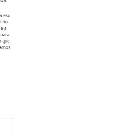
ntro no
Porque no es una opción, sino
porque es inevitable
lación de
Por alguna razón cuando pensamos en acerca
 mostrarnos
Dios, antes de que venga a nuestra mente el 
 de la
estar con Dios, nos asalta el pensamiento ace
do con ella,
nuestro pecado y vemos difícil el hecho de dej
a versículo y
vemos difícil el hecho de estar a la “altura” de 
da mensaje y
situación como para ser aceptos delante
Leer más