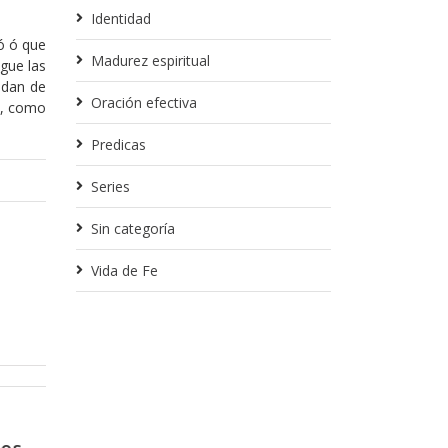
Identidad
ó ó que
Madurez espiritual
ngue las
edan de
Oración efectiva
s, como
Predicas
Series
Sin categoría
Vida de Fe
Febrero 14, 2018