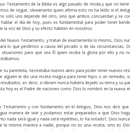
iguo Testamento de la Biblia es algo pasado de moda y que no tiene 
os de seguir, obviamente quien afirma esto no ha leído ni el Antigu
no solo uno depende del otro, sino que ambos concuerdan y se co
 hablar el día de hoy, pues es fundamental para poder tener bendi
le la voz de Dios y su efecto habiten en nosotros.
tra del Nuevo Testamento, y tratan de exactamente lo mismo, Dios nu
rá lo que perdimos a causa del pecado o de las circunstancias, D
 situaciones para que sea Él quien reciba la gloria por ello y no n
estábamos.
e su parentela, necesitaba nuevos aires para poder tener nuevos res
e alguien le dio una receta mágica para tener hijos o un remedio, s
sultados, es decir, si Abram nunca hubiera dejado su tierra y su par
sta hoy es el Padre de naciones como Dios lo nombró en la nueva e
o Testamento y con fundamento en el Antiguo, Dios nos dice que
tigua manera de vivir y podamos estar preparados a que Dios hag
o nada será igual y nada será repetitivo, lo ha notado?, Dios nunca 
de la misma manera a nadie, porque no es una receta, sino es Dio