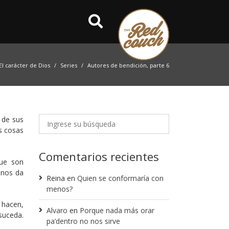
El carácter de Dios
Series
Autores de bendición, parte 6
 de sus
s cosas
Comentarios recientes
que son
 nos da
Reina
en
Quien se conformaría con
menos?
 hacen,
Alvaro
en
Porque nada más orar
suceda.
pa’dentro no nos sirve