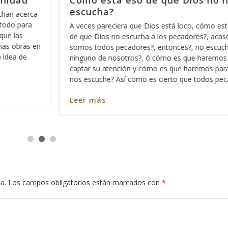
os no nos
Porque nada más orar pa’de
nos sirve
, cómo está eso
Hace días que reflexiono acerca de la reve
res?, acaso no
Dios pues ese método que Dios usa para
 no escucha a
los significados no ocultos sino profundos
e haremos para
palabra, entre más nos vamos familiarizan
remos para que
más profundo nos permite Dios ver en cad
e todos pecamos
en cada pasaja y más claro nos queda ca
Leer más
a.
Los campos obligatorios están marcados con
*