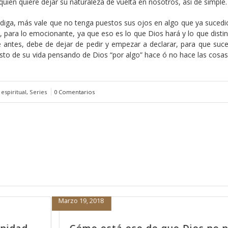
uien quiere dejar su naturaleza de vuelta en nosotros, así de simple.
ndiga, más vale que no tenga puestos sus ojos en algo que ya sucedi
e, para lo emocionante, ya que eso es lo que Dios hará y lo que disti
de antes, debe de dejar de pedir y empezar a declarar, para que suc
esto de su vida pensando de Dios “por algo” hace ó no hace las cosa
espiritual
,
Series
0 Comentarios
Febrero 15, 2018