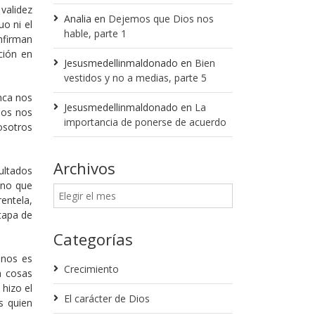
validez
Analia
en
Dejemos que Dios nos
o ni el
hable, parte 1
nfirman
ción en
Jesusmedellinmaldonado
en
Bien
vestidos y no a medias, parte 5
nca nos
Jesusmedellinmaldonado
en
La
ios nos
importancia de ponerse de acuerdo
osotros
Archivos
ultados
ino que
entela,
tapa de
Categorías
 nos es
Crecimiento
a cosas
hizo el
El carácter de Dios
s quien