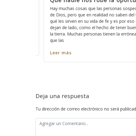
 oportunidad
Cómo está eso de que Di
escucha?
nas sospechan acerca
 saben del todo para
A veces pareciera que Dios está loco
es por eso que las
de que Dios no escucha a los pecado
 tener buenas obras en
somos todos pecadores?, entonces?,
 la errónea idea de
ninguno de nosotros?, ó cómo es qu
captar su atención y cómo es que ha
nos escuche? Así como es cierto qu
Leer más
Deja una respuesta
Tu dirección de correo electrónico no será publicad