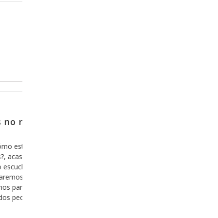
Febrero 14, 2018
ntro no
Porque no es una opción, sino
porque es inevitable
lación de
Por alguna razón cuando pensamos en acerca
 mostrarnos
Dios, antes de que venga a nuestra mente el 
 de la
estar con Dios, nos asalta el pensamiento ace
do con ella,
nuestro pecado y vemos difícil el hecho de dej
a versículo y
vemos difícil el hecho de estar a la “altura” de 
da mensaje y
situación como para ser aceptos delante
Leer más