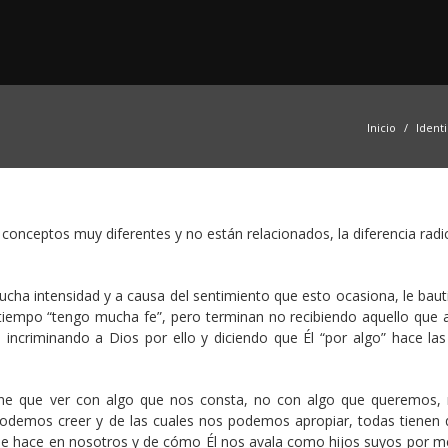
Inicio
Ident
onceptos muy diferentes y no están relacionados, la diferencia radic
a intensidad y a causa del sentimiento que esto ocasiona, le bau
tiempo “tengo mucha fe”, pero terminan no recibiendo aquello que 
incriminando a Dios por ello y diciendo que Él “por algo” hace las
tiene que ver con algo que nos consta, no con algo que queremos, 
e podemos creer y de las cuales nos podemos apropiar, todas tienen 
 que hace en nosotros y de cómo Él nos avala como hijos suyos por m