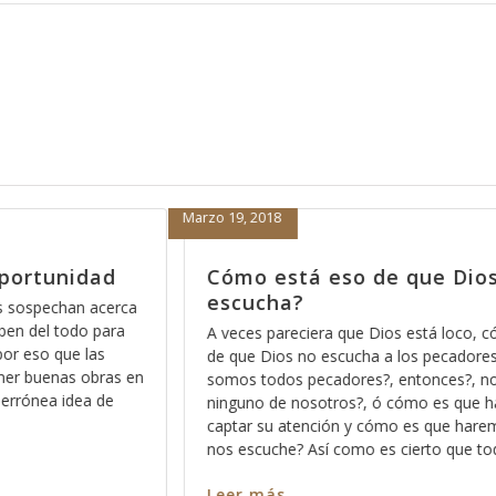
Febrero 15, 2018
os no nos
Porque nada más orar pa’de
nos sirve
, cómo está eso
Hace días que reflexiono acerca de la reve
res?, acaso no
Dios pues ese método que Dios usa para
 no escucha a
los significados no ocultos sino profundos
e haremos para
palabra, entre más nos vamos familiarizan
remos para que
más profundo nos permite Dios ver en cad
e todos pecamos
en cada pasaja y más claro nos queda ca
Leer más