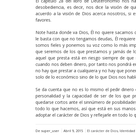
El capítulo 28 del libro de Deuteronomio nos ha
desobediencia, es decir, nos dice la visión de q
acuerdo a la visión de Dios acerca nosotros, si 
favores.
Note hasta donde va Dios, Él no quiere sacarnos d
le basta con que no tengamos deudas, Él requiere
somos fieles y ponemos su voz como lo más impo
que seremos de los que prestamos y jamás de los
aquel que presta está en riesgo siempre de que 
cuando nos deben dinero, por tanto nos pondrá en
no hay que prestar a cualquiera y no hay que pon
solo de lo económico sino de lo que Dios nos habl
Se da cuenta que no es lo mismo el pedir dinero 
personalidad y la capacidad de ser de los que 
quedarse cortos ante el sinnúmero de posibilidade
todo lo que hacemos, así que está en sus manos el
adoptar el carácter de Dios y reflejarle en todo lo 
De super_user
Abril 9, 2015
El carácter de Dios
,
Identidad