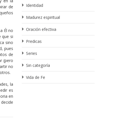
y en la
Identidad
irar de
equeños
Madurez espiritual
Oración efectiva
a Él no
 que si
Predicas
ca sino
d, pues
Series
ntos de
r (pero
Sin categoría
rtir no
otros.
Vida de Fe
des, la
edir es
oria en
 decide