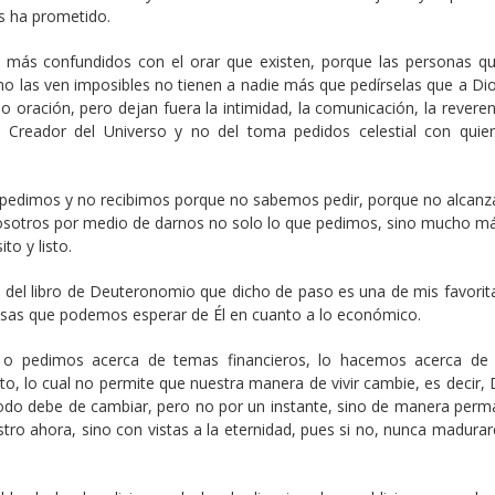
os ha prometido.
 más confundidos con el orar que existen, porque las personas qu
o las ven imposibles no tienen a nadie más que pedírselas que a Dio
 oración, pero dejan fuera la intimidad, la comunicación, la reveren
 Creador del Universo y no del toma pedidos celestial con quie
e pedimos y no recibimos porque no sabemos pedir, porque no alcan
 nosotros por medio de darnos no solo lo que pedimos, sino mucho má
to y listo.
ta del libro de Deuteronomio que dicho de paso es una de mis favorit
 cosas que podemos esperar de Él en cuanto a lo económico.
o pedimos acerca de temas financieros, lo hacemos acerca de
to, lo cual no permite que nuestra manera de vivir cambie, es decir,
 todo debe de cambiar, pero no por un instante, sino de manera perm
ro ahora, sino con vistas a la eternidad, pues si no, nunca madura