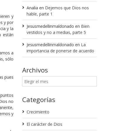
Analia
en
Dejemos que Dios nos
hable, parte 1
ieren y
s y por
Jesusmedellinmaldonado
en
Bien
cia y la
vestidos y no a medias, parte 5
n están
Jesusmedellinmaldonado
en
La
importancia de ponerse de acuerdo
zamos a
s, sólo
Archivos
as pues
 puntos
Categorías
 Dios no
anente,
Crecimiento
remos y
El carácter de Dios