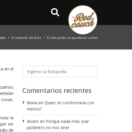
idad
El carácter de Dios
El sólo pedir es quedarse cortos
a en el
tizamos
Comentarios recientes
anhelan
 cosas,
Reina
en
Quien se conformaría con
menos?
nota la
Alvaro
en
Porque nada más orar
que ver
pa’dentro no nos sirve
edio de