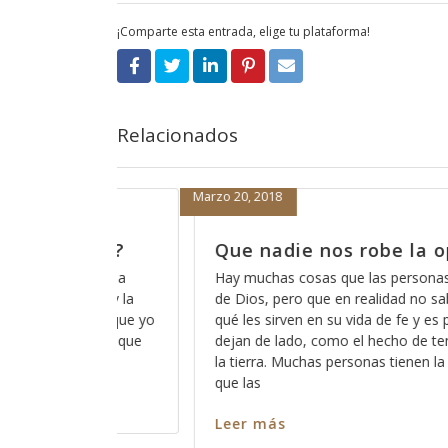
¡Comparte esta entrada, elige tu plataforma!
Relacionados
Marzo 19, 2018
 oportunidad
Cómo está eso de que Di
escucha?
nas sospechan acerca
 saben del todo para
A veces pareciera que Dios está loco
es por eso que las
de que Dios no escucha a los pecado
 tener buenas obras en
somos todos pecadores?, entonces?,
 la errónea idea de
ninguno de nosotros?, ó cómo es qu
captar su atención y cómo es que ha
nos escuche? Así como es cierto qu
Leer más