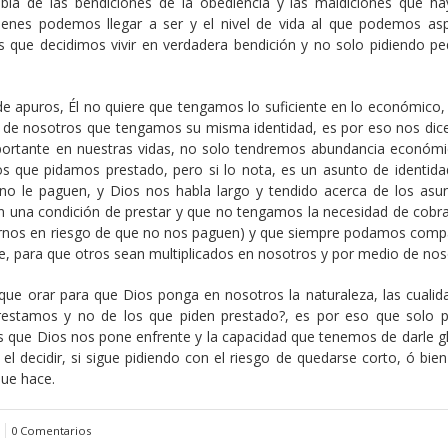
bla de las bendiciones de la obediencia y las maldiciones que ha
uienes podemos llegar a ser y el nivel de vida al que podemos asp
es que decidimos vivir en verdadera bendición y no solo pidiendo p
e apuros, Él no quiere que tengamos lo suficiente en lo económico, 
 de nosotros que tengamos su misma identidad, es por eso nos dice
rtante en nuestras vidas, no solo tendremos abundancia económi
 que pidamos prestado, pero si lo nota, es un asunto de identida
no le paguen, y Dios nos habla largo y tendido acerca de los asu
 una condición de prestar y que no tengamos la necesidad de cobra
ernos en riesgo de que no nos paguen) y que siempre podamos compa
e, para que otros sean multiplicados en nosotros y por medio de nos
que orar para que Dios ponga en nosotros la naturaleza, las cualida
prestamos y no de los que piden prestado?, es por eso que solo p
s que Dios nos pone enfrente y la capacidad que tenemos de darle gl
 decidir, si sigue pidiendo con el riesgo de quedarse corto, ó bien
que hace.
0 Comentarios