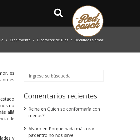
cio
Crecimiento
El carácter de Dios
Decididos a amar
mor, es
s no es
Comentarios recientes
 estado
emos no
Reina
en
Quien se conformaría con
ás allá
menos?
ncia de
Alvaro
en
Porque nada más orar
pa’dentro no nos sirve
dades y