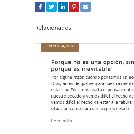
Relacionados
Febrero 14, 2018
o nos
Porque no es una opción, sino
porque es inevitable
o está eso
Por alguna razón cuando pensamos en acercar
acaso no
Dios, antes de que venga a nuestra mente el h
scucha a
estar con Dios, nos asalta el pensamiento acer
emos para
nuestro pecado y vemos difícil el hecho de deja
 para que
vemos difícil el hecho de estar a la “altura” de la
os pecamos
situación como para ser aceptos delante
Leer más