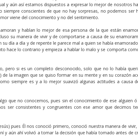
l y aún así estamos dispuestos a expresar lo mejor de nosotros ha
ino siempre conscientes de que no hay sorpresas, no podemos ser h
mor viene del conocimiento y no del sentimiento.
amoran y hablan lo mejor de esa persona de la que están enamo
cluso su manera de vivir y de comportarse a causa de su enamoram
su día a día y de repente le parece mal a quien se había enamorado 
onto hace lo contrario y empieza a hablar lo malo y se comporta como
, pero si es un completo desconocido, solo que no lo había queri
) de la imagen que se quiso formar en su mente y en su corazón ac
omo siempre es y a lo mejor suavizó algunas actitudes a causa d
lgo que no conocemos, pues sin el conocimiento de ese alguien ó
os ser consistentes y congruentes con ese amor que decimos te
sús) pues Él nos conoció primero, conoció nuestra manera de vivir, 
í y aún ahí volvió a tomar la decisión que había tomado antes de c