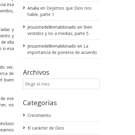
cia esa
Analia
en
Dejemos que Dios nos
eridos,
hable, parte 1
Jesusmedellinmaldonado
en
Bien
radas y
vestidos y no a medias, parte 5
iento y
de ella
Jesusmedellinmaldonado
en
La
 si esa
importancia de ponerse de acuerdo
do ver,
Archivos
erca de
el buen
 de ese
Categorías
ner, no
Crecimiento
incluso
El carácter de Dios
rearnos