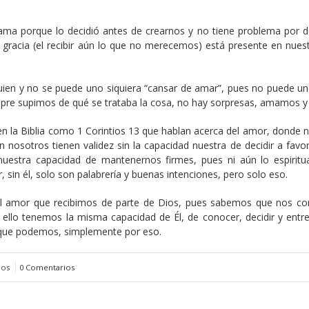
ma porque lo decidió antes de crearnos y no tiene problema por de
gracia (el recibir aún lo que no merecemos) está presente en nuest
uien y no se puede uno siquiera “cansar de amar”, pues no puede un
mpre supimos de qué se trataba la cosa, no hay sorpresas, amamos y
 la Biblia como 1 Corintios 13 que hablan acerca del amor, donde n
 nosotros tienen validez sin la capacidad nuestra de decidir a favor
uestra capacidad de mantenernos firmes, pues ni aún lo espiritua
, sin él, solo son palabrería y buenas intenciones, pero solo eso.
l amor que recibimos de parte de Dios, pues sabemos que nos co
ello tenemos la misma capacidad de Él, de conocer, decidir y entr
rque podemos, simplemente por eso.
ios
0 Comentarios