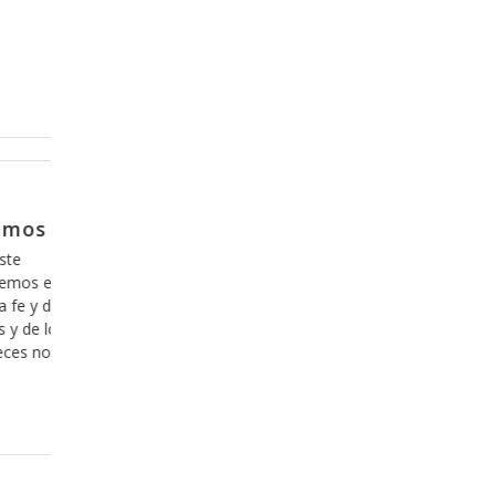
Enero 30, 2018
s
Hagamos el trámite de cambio de
propietario
s en
No puedo siquiera contar el número de ocasiones que
y de
he escuchado decir que la Biblia es un libro muy difícil
 lo
de leer y sabe, ciertamente lo será si lo hacemos con la
 nos
intención equivocada, es decir con cualquier otra
intencíon que no sea conocer a Dios para tener una
relación íntima y estrecha con el,
Leer más