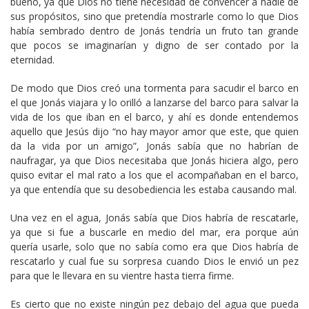
bueno, ya que Dios no tiene necesidad de convencer a nadie de
sus propósitos, sino que pretendía mostrarle como lo que Dios
había sembrado dentro de Jonás tendría un fruto tan grande
que pocos se imaginarían y digno de ser contado por la
eternidad.
De modo que Dios creó una tormenta para sacudir el barco en
el que Jonás viajara y lo orilló a lanzarse del barco para salvar la
vida de los que iban en el barco, y ahí es donde entendemos
aquello que Jesús dijo “no hay mayor amor que este, que quien
da la vida por un amigo”, Jonás sabía que no habrían de
naufragar, ya que Dios necesitaba que Jonás hiciera algo, pero
quiso evitar el mal rato a los que el acompañaban en el barco,
ya que entendía que su desobediencia les estaba causando mal.
Una vez en el agua, Jonás sabía que Dios habría de rescatarle,
ya que si fue a buscarle en medio del mar, era porque aún
quería usarle, solo que no sabía como era que Dios habría de
rescatarlo y cual fue su sorpresa cuando Dios le envió un pez
para que le llevara en su vientre hasta tierra firme.
Es cierto que no existe ningún pez debajo del agua que pueda