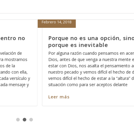
Enero 30, 2018
 sino
Hagamos el trámite de cam
propietario
n acercarnos a
No puedo siquiera contar el número de o
ente el hecho de
he escuchado decir que la Biblia es un libro
iento acerca de
de leer y sabe, ciertamente lo será si lo 
o de dejarlo y
intención equivocada, es decir con cualqui
tura” de la
intencíon que no sea conocer a Dios para
nte
relación íntima y estrecha con el,
Leer más