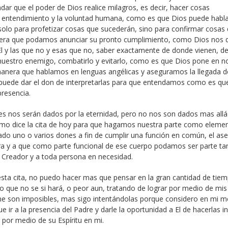
ar que el poder de Dios realice milagros, es decir, hacer cosas
de entendimiento y la voluntad humana, como es que Dios puede habla
solo para profetizar cosas que sucederán, sino para confirmar cosas
nera que podamos anunciar su pronto cumplimiento, como Dios nos d
El y las que no y esas que no, saber exactamente de donde vienen, d
nuestro enemigo, combatirlo y evitarlo, como es que Dios pone en n
 manera que hablamos en lenguas angélicas y aseguramos la llegada d
 puede dar el don de interpretarlas para que entendamos como es que
presencia.
 nos serán dados por la eternidad, pero no nos son dados mas allá
como dice la cita de hoy para que hagamos nuestra parte como eleme
dado uno o varios dones a fin de cumplir una función en común, el as
tura y a que como parte funcional de ese cuerpo podamos ser parte ta
el Creador y a toda persona en necesidad.
 esta cita, no puedo hacer mas que pensar en la gran cantidad de tie
o que no se si hará, o peor aun, tratando de lograr por medio de mis
 me son imposibles, mas sigo intentándolas porque considero en mi m
 ir a la presencia del Padre y darle la oportunidad a El de hacerlas i
por medio de su Espíritu en mi.