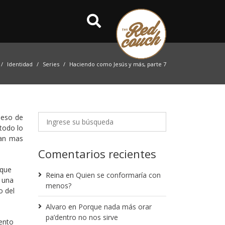
Identidad
Series
Haciendo como Jesús y más, parte 7
peso de
todo lo
ean mas
Comentarios recientes
 que
Reina
en
Quien se conformaría con
 una
menos?
o del
Alvaro
en
Porque nada más orar
pa’dentro no nos sirve
ento