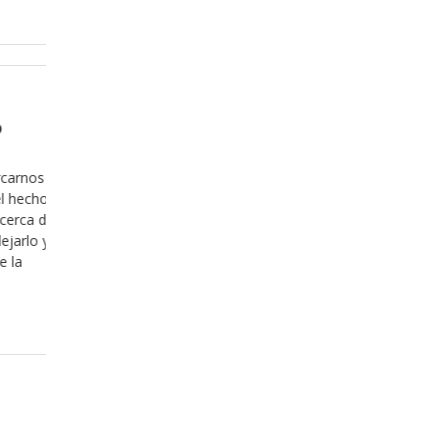
Enero 16, 2018
bio de
Qué pasa cuando somos de él?
Para muchos el creer en Dios es „suficiente“, 
dejan en realidad todos creemos en nuestra p
casiones que
versión de quien es Dios y nos casamos con e
 muy difícil
versión, cuando en realidad Dios tiene un plan
hacemos con la
específico de lo que espera que no solo cream
er otra
conozcamos de él, para que su efecto se hag
 tener una
Leer más