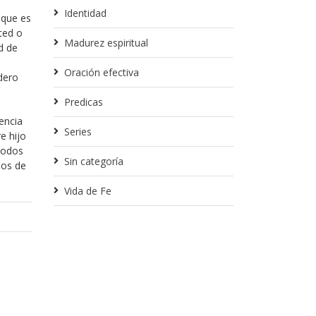
Identidad
 que es
ted o
Madurez espiritual
d de
Oración efectiva
dero
Predicas
encia
Series
e hijo
todos
Sin categoría
mos de
Vida de Fe