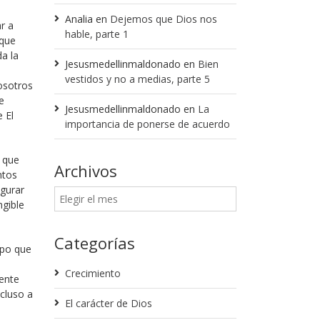
Analia
en
Dejemos que Dios nos
r a
hable, parte 1
 que
a la
Jesusmedellinmaldonado
en
Bien
e
vestidos y no a medias, parte 5
osotros
e
Jesusmedellinmaldonado
en
La
 El
importancia de ponerse de acuerdo
 que
Archivos
ntos
egurar
ngible
Categorías
mpo que
Crecimiento
ente
ncluso a
El carácter de Dios