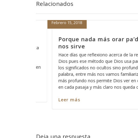
Relacionados
Febrero 14, 2018
pa’dentro no
Porque no es una opción,
porque es inevitable
e la revelación de
Por alguna razón cuando pensamos e
usa para mostrarnos
Dios, antes de que venga a nuestra m
profundos de la
estar con Dios, nos asalta el pensam
liarizando con ella,
nuestro pecado y vemos difícil el hech
r en cada versículo y
vemos difícil el hecho de estar a la “al
queda cada mensaje y
situación como para ser aceptos dela
Leer más
Deja una respuesta