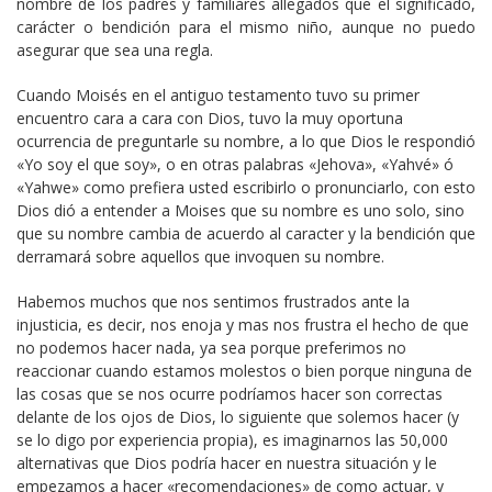
nombre de los padres y familiares allegados que el significado,
carácter o bendición para el mismo niño, aunque no puedo
asegurar que sea una regla.
Cuando Moisés en el antiguo testamento tuvo su primer
encuentro cara a cara con Dios, tuvo la muy oportuna
ocurrencia de preguntarle su nombre, a lo que Dios le respondió
«Yo soy el que soy», o en otras palabras «Jehova», «Yahvé» ó
«Yahwe» como prefiera usted escribirlo o pronunciarlo, con esto
Dios dió a entender a Moises que su nombre es uno solo, sino
que su nombre cambia de acuerdo al caracter y la bendición que
derramará sobre aquellos que invoquen su nombre.
Habemos muchos que nos sentimos frustrados ante la
injusticia, es decir, nos enoja y mas nos frustra el hecho de que
no podemos hacer nada, ya sea porque preferimos no
reaccionar cuando estamos molestos o bien porque ninguna de
las cosas que se nos ocurre podríamos hacer son correctas
delante de los ojos de Dios, lo siguiente que solemos hacer (y
se lo digo por experiencia propia), es imaginarnos las 50,000
alternativas que Dios podría hacer en nuestra situación y le
empezamos a hacer «recomendaciones» de como actuar, y