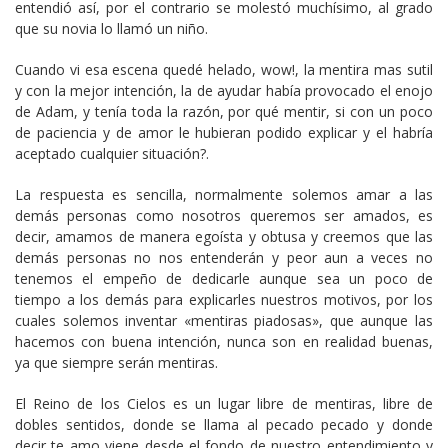
entendió así, por el contrario se molestó muchísimo, al grado
que su novia lo llamó un niño.
Cuando vi esa escena quedé helado, wow!, la mentira mas sutil
y con la mejor intención, la de ayudar había provocado el enojo
de Adam, y tenía toda la razón, por qué mentir, si con un poco
de paciencia y de amor le hubieran podido explicar y el habría
aceptado cualquier situación?.
La respuesta es sencilla, normalmente solemos amar a las
demás personas como nosotros queremos ser amados, es
decir, amamos de manera egoísta y obtusa y creemos que las
demás personas no nos entenderán y peor aun a veces no
tenemos el empeño de dedicarle aunque sea un poco de
tiempo a los demás para explicarles nuestros motivos, por los
cuales solemos inventar «mentiras piadosas», que aunque las
hacemos con buena intención, nunca son en realidad buenas,
ya que siempre serán mentiras.
El Reino de los Cielos es un lugar libre de mentiras, libre de
dobles sentidos, donde se llama al pecado pecado y donde
decir te amo viene desde el fondo de nuestro entendimiento y