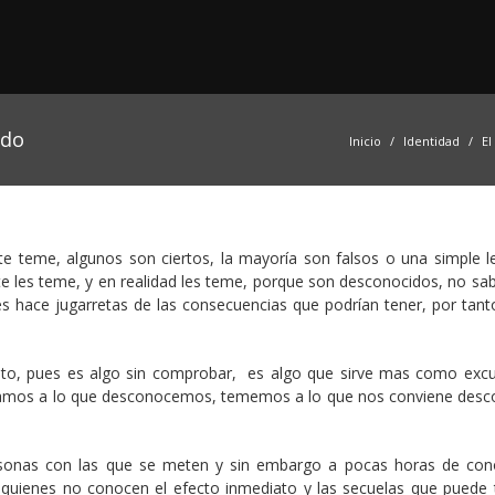
ido
Inicio
Identidad
El
te teme, algunos son ciertos, la mayoría son falsos o una simple l
e les teme, y en realidad les teme, porque son desconocidos, no sa
les hace jugarretas de las consecuencias que podrían tener, por tant
to, pues es algo sin comprobar, es algo que sirve mas como exc
amos a lo que desconocemos, tememos a lo que nos conviene desc
rsonas con las que se meten y sin embargo a pocas horas de con
y quienes no conocen el efecto inmediato y las secuelas que puede t