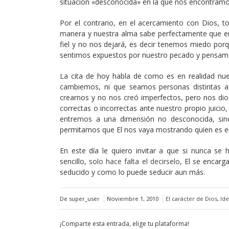
situación «desconocida» en la que nos encontramos
Por el contrario, en el acercamiento con Dios,
manera y nuestra alma sabe perfectamente que en 
fiel y no nos dejará, es decir tenemos miedo p
sentimos expuestos por nuestro pecado y pensamos
La cita de hoy habla de como es en realidad nue
cambiemos, ni que seamos personas distintas a 
crearnos y no nos creó imperfectos, pero nos di
correctas o incorrectas ante nuestro propio juicio,
entremos a una dimensión no desconocida, sin
permitamos que El nos vaya mostrando quien es e
En este día le quiero invitar a que si nunca se
sencillo,
solo hace falta el decirselo
, El se encarg
seducido y como lo puede seducir aun más.
De super_user
Noviembre 1, 2010
El carácter de Dios
,
Ide
¡Comparte esta entrada, elige tu plataforma!