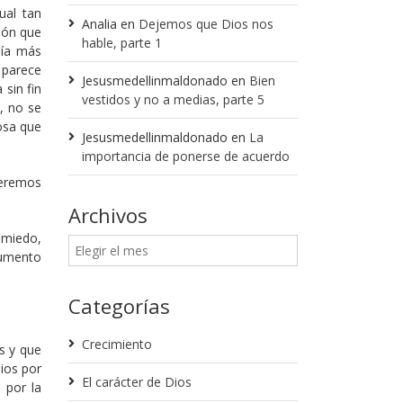
ual tan
Analia
en
Dejemos que Dios nos
ción que
hable, parte 1
día más
 parece
Jesusmedellinmaldonado
en
Bien
sin fin
vestidos y no a medias, parte 5
, no se
osa que
Jesusmedellinmaldonado
en
La
importancia de ponerse de acuerdo
ueremos
Archivos
 miedo,
gumento
Categorías
Crecimiento
s y que
ios por
El carácter de Dios
 por la