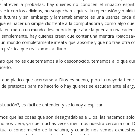
 atreven a probarlas, hay quienes no conocen el impacto espirit
as e ir con los adivinos, no sospechan siquiera la repercusión y maldi
nes futuras y sin embargo y lamentablemente es una usanza cada 
que es hacer un simple clic frente a la computadora y cómo algo que
 la entrada a un mundo desconocido que abre la puerta a una cadena 
o simplemente, hay quienes creen que contar una mentira «piadosa»
 a un mundo completamente irreal y que absorbe y que no trae otra c
 práctica que realizamos a diario.
laro que no es que temamos a lo desconocido, tememos a lo que q
cerlo.
 que platico que acercarse a Dios es bueno, pero la mayoría tiene
n de pretextos para no hacerlo o hay quienes se escudan ante el ar
ituación?, es fácil de entender, y se lo voy a explicar.
reemos que las cosas que son desagradables a Dios, las hacemos solo
 no nos viera, ya que muchas veces medimos nuestra cercanía con D
ritual o conocimiento de la palabra, y cuando nos vemos expuestos