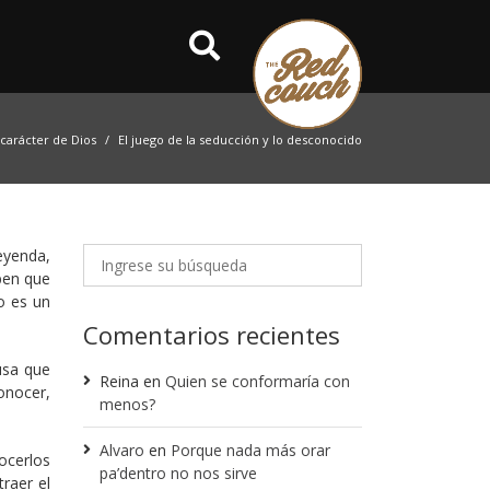
 carácter de Dios
El juego de la seducción y lo desconocido
eyenda,
ben que
o es un
Comentarios recientes
usa que
Reina
en
Quien se conformaría con
onocer,
menos?
Alvaro
en
Porque nada más orar
ocerlos
pa’dentro no nos sirve
raer el