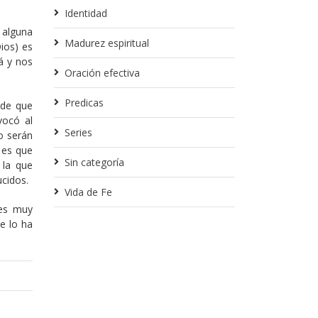
Identidad
 alguna
Madurez espiritual
ios) es
á y nos
Oración efectiva
Predicas
nde que
vocó al
Series
o serán
e es que
Sin categoría
 la que
cidos.
Vida de Fe
 es muy
ue lo ha