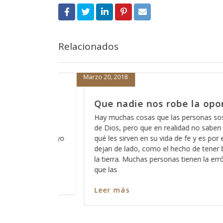
Relacionados
Marzo 19, 2018
 oportunidad
Cómo está eso de que Dio
escucha?
as sospechan acerca
saben del todo para
A veces pareciera que Dios está loco,
s por eso que las
de que Dios no escucha a los pecador
tener buenas obras en
somos todos pecadores?, entonces?, 
la errónea idea de
ninguno de nosotros?, ó cómo es que
captar su atención y cómo es que har
nos escuche? Así como es cierto que
Leer más