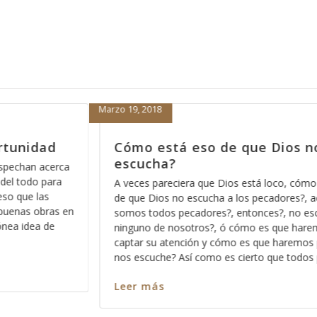
Febrero 15, 2018
s no nos
Porque nada más orar pa’den
nos sirve
 cómo está eso
Hace días que reflexiono acerca de la revel
es?, acaso no
Dios pues ese método que Dios usa para 
no escucha a
los significados no ocultos sino profundos 
 haremos para
palabra, entre más nos vamos familiarizand
emos para que
más profundo nos permite Dios ver en cada
 todos pecamos
en cada pasaja y más claro nos queda cad
Leer más