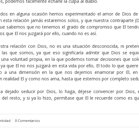
, podemos fácilmente echarle la culpa al diablo.
 todos en alguna ocasión hemos experimentado el amor de Dios de
esta relación jamás estaremos solos, y que nuestra contraparte (D
orque sabemos que no tenemos el grado de compromiso que El tendr
 que El nos juzgará por ello, cuando no es así.
stra relación con Dios, no es una situación desconocida, ni prete
las que somos, ya que eso significaría admitir que Dios se equi
o una voluntad propia, en la que podemos tomar decisiones que sol
 ya que El no nos juzgará en esta vida por ello, El todo lo que quier
o a una dimensión en la que nos dejemos enamorar por El, en
n realidad El y como nos ama, hasta que estemos por completo sedu
 ha dejado seducir por Dios, lo haga, déjese convencer por Dios,
a del resto, y si ya lo hizo, permítase que El le recuerde como es q
ntidad
0 Comentarios