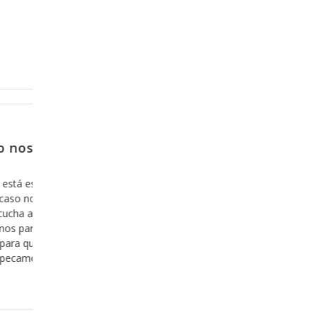
Febrero 14, 2018
tro no
Porque no es una opción, sino
porque es inevitable
ación de
Por alguna razón cuando pensamos en acercar
mostrarnos
Dios, antes de que venga a nuestra mente el h
de la
estar con Dios, nos asalta el pensamiento acer
o con ella,
nuestro pecado y vemos difícil el hecho de deja
 versículo y
vemos difícil el hecho de estar a la “altura” de l
a mensaje y
situación como para ser aceptos delante
Leer más