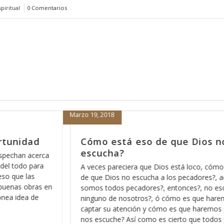
piritual
0 Comentarios
Febrero 15, 2018
Dios no nos
Porque nada más orar pa
nos sirve
loco, cómo está eso
Hace días que reflexiono acerca de la 
cadores?, acaso no
Dios pues ese método que Dios usa 
s?, no escucha a
los significados no ocultos sino profu
s que haremos para
palabra, entre más nos vamos familiar
e haremos para que
más profundo nos permite Dios ver en
 que todos pecamos
en cada pasaja y más claro nos qued