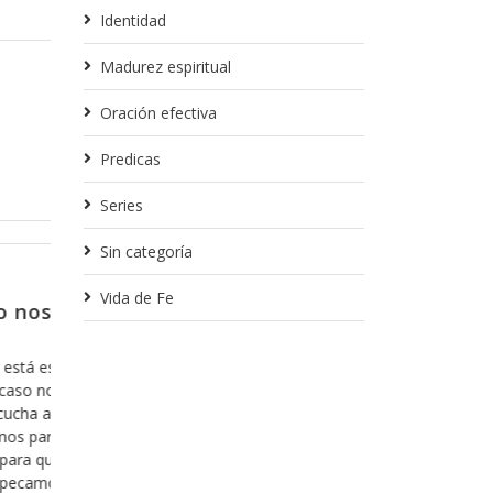
Identidad
Madurez espiritual
Oración efectiva
Predicas
Series
Sin categoría
Febrero 13, 2018
Vida de Fe
’dentro no
Para partir de donde nos q
Creo que en algunas ocasiones ya he toca
tema, pero creo que es importante que l
revelación de
cuenta, ya que es parte fundamental de nu
para mostrarnos
la manera en la que nos relacionamos con
ndos de la
que le quiero hablar es del hecho de cuan
izando con ella,
“arrepentimos” de
 cada versículo y
a cada mensaje y