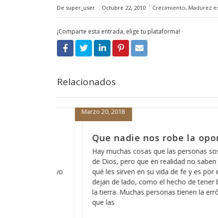
De super_user
Octubre 22, 2010
Crecimiento
,
Madurez es
¡Comparte esta entrada, elige tu plataforma!
Relacionados
Marzo 19, 2018
 la oportunidad
Cómo está eso de que 
escucha?
ersonas sospechan acerca
d no saben del todo para
A veces pareciera que Dios está 
e y es por eso que las
de que Dios no escucha a los pe
o de tener buenas obras en
somos todos pecadores?, entonce
enen la errónea idea de
ninguno de nosotros?, ó cómo e
captar su atención y cómo es qu
nos escuche? Así como es cierto