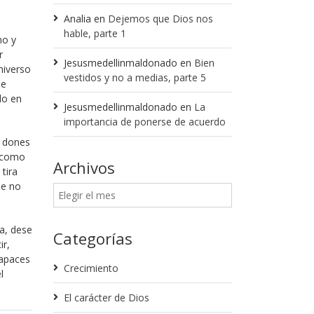
Analia
en
Dejemos que Dios nos
hable, parte 1
no y
r
Jesusmedellinmaldonado
en
Bien
niverso
vestidos y no a medias, parte 5
ue
do en
Jesusmedellinmaldonado
en
La
importancia de ponerse de acuerdo
n dones
o como
Archivos
 tira
ue no
da, dese
Categorías
ir,
capaces
Crecimiento
l
El carácter de Dios