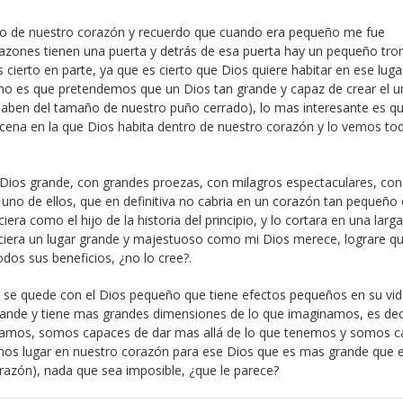
tro de nuestro corazón y recuerdo que cuando era pequeño me fue
azones tienen una puerta y detrás de esa puerta hay un pequeño tro
s cierto en parte, ya que es cierto que Dios quiere habitar en ese luga
mo es que pretendemos que un Dios tan grande y capaz de crear el u
aben del tamaño de nuestro puño cerrado), lo mas interesante es q
cena en la que Dios habita dentro de nuestro corazón y lo vemos to
un Dios grande, con grandes proezas, con milagros espectaculares, co
uno de ellos, que en definitiva no cabria en un corazón tan pequeñ
era como el hijo de la historia del principio, y lo cortara en una larga
leciera un lugar grande y majestuoso como mi Dios merece, lograre q
odos sus beneficios, ¿no lo cree?.
 no se quede con el Dios pequeño que tiene efectos pequeños en su vi
rande y tiene mas grandes dimensiones de lo que imaginamos, es dec
namos, somos capaces de dar mas allá de lo que tenemos y somos 
emos lugar en nuestro corazón para ese Dios que es mas grande que e
razón), nada que sea imposible, ¿que le parece?