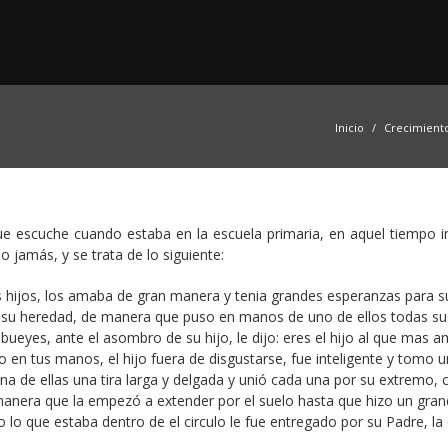
Inicio
Crecimient
ue escuche cuando estaba en la escuela primaria, en aquel tiempo 
 jamás, y se trata de lo siguiente:
hijos, los amaba de gran manera y tenia grandes esperanzas para s
les su heredad, de manera que puso en manos de uno de ellos todas su
 bueyes, ante el asombro de su hijo, le dijo: eres el hijo al que mas 
o en tus manos, el hijo fuera de disgustarse, fue inteligente y tomo 
una de ellas una tira larga y delgada y unió cada una por su extremo,
 manera que la empezó a extender por el suelo hasta que hizo un gra
o lo que estaba dentro de el circulo le fue entregado por su Padre, la