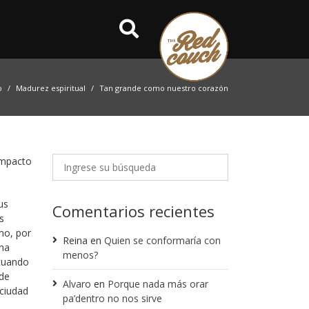
o
Madurez espiritual
Tan grande como nuestro corazón
impacto
us
Comentarios recientes
s
amo, por
Reina
en
Quien se conformaría con
una
menos?
 cuando
nde
Alvaro
en
Porque nada más orar
 ciudad
pa’dentro no nos sirve