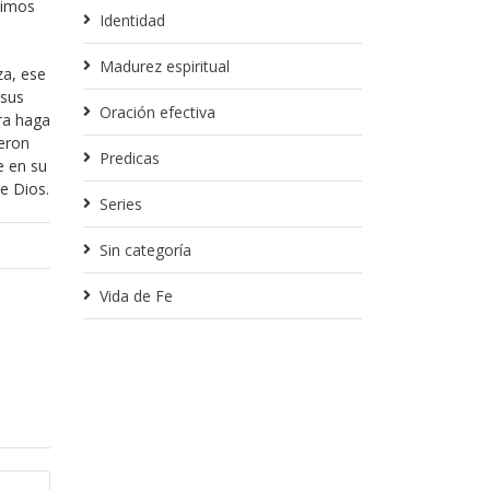
dimos
Identidad
Madurez espiritual
za, ese
 sus
Oración efectiva
ora haga
eron
Predicas
e en su
e Dios.
Series
Sin categoría
Vida de Fe
Enero 30, 2018