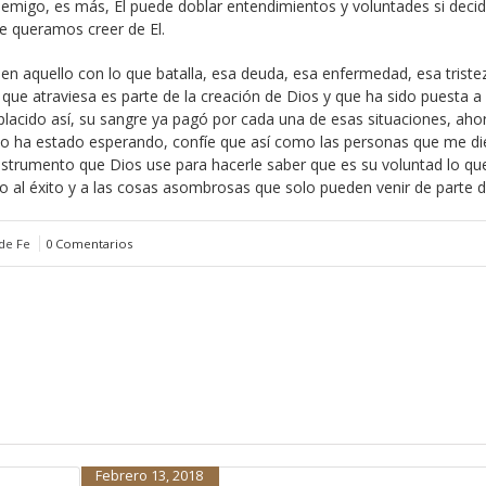
nemigo, es más, El puede doblar entendimientos y voluntades si deci
ue queramos creer de El.
r en aquello con lo que batalla, esa deuda, esa enfermedad, esa triste
a que atraviesa es parte de la creación de Dios y que ha sido puesta a
 placido así, su sangre ya pagó por cada una de esas situaciones, ah
to ha estado esperando, confíe que así como las personas que me di
instrumento que Dios use para hacerle saber que es su voluntad lo qu
no al éxito y a las cosas asombrosas que solo pueden venir de parte d
de Fe
0 Comentarios
Febrero 13, 2018