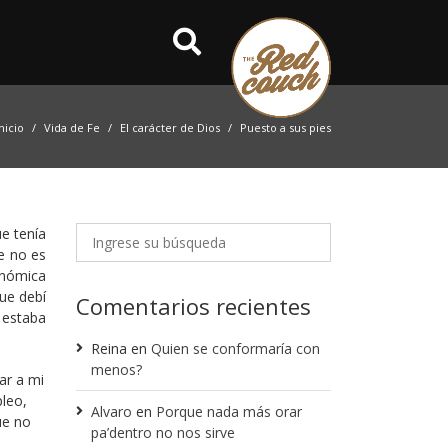
nicio
Vida de Fe
El carácter de Dios
Puesto a sus pies
e tenía
e no es
onómica
ue debí
Comentarios recientes
 estaba
Reina
en
Quien se conformaría con
menos?
ar a mi
pleo,
Alvaro
en
Porque nada más orar
ue no
pa’dentro no nos sirve