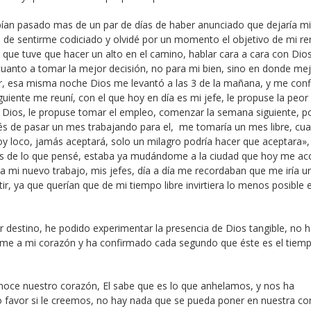
abían pasado mas de un par de días de haber anunciado que dejaría mi
 de sentirme codiciado y olvidé por un momento el objetivo de mi re
 que tuve que hacer un alto en el camino, hablar cara a cara con Dios
cuanto a tomar la mejor decisión, no para mi bien, sino en donde me
dar, esa misma noche Dios me levantó a las 3 de la mañana, y me conf
guiente me reuní, con el que hoy en día es mi jefe, le propuse la peor
de Dios, le propuse tomar el empleo, comenzar la semana siguiente, p
és de pasar un mes trabajando para el, me tomaría un mes libre, cu
toy loco, jamás aceptará, solo un milagro podría hacer que aceptara»
s de lo que pensé, estaba ya mudándome a la ciudad que hoy me aco
a mi nuevo trabajo, mis jefes, día a día me recordaban que me iría u
ir, ya que querían que de mi tiempo libre invirtiera lo menos posible e
destino, he podido experimentar la presencia de Dios tangible, no 
firme a mi corazón y ha confirmado cada segundo que éste es el tiem
conoce nuestro corazón, El sabe que es lo que anhelamos, y nos ha
 favor si le creemos, no hay nada que se pueda poner en nuestra con