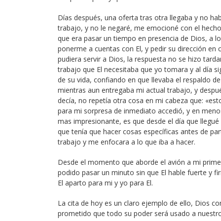
Días después, una oferta tras otra llegaba y no h
trabajo, y no le negaré, me emocioné con el hecho
que era pasar un tiempo en presencia de Dios, a lo
ponerme a cuentas con El, y pedir su dirección en 
pudiera servir a Dios, la respuesta no se hizo tar
trabajo que El necesitaba que yo tomara y al día si
de su vida, confiando en que llevaba el respaldo 
mientras aun entregaba mi actual trabajo, y despu
decía, no repetía otra cosa en mi cabeza que: «es
para mi sorpresa de inmediato accedió, y en meno
mas impresionante, es que desde el día que llegué 
que tenía que hacer cosas específicas antes de part
trabajo y me enfocara a lo que iba a hacer.
Desde el momento que aborde el avión a mi primer 
podido pasar un minuto sin que El hable fuerte y 
El aparto para mi y yo para El.
La cita de hoy es un claro ejemplo de ello, Dios 
prometido que todo su poder será usado a nuestro