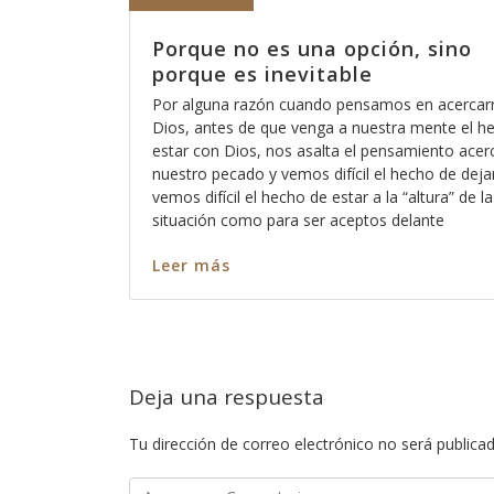
o nos
Porque no es una opción, sino
porque es inevitable
o está eso
Por alguna razón cuando pensamos en acercar
acaso no
Dios, antes de que venga a nuestra mente el h
scucha a
estar con Dios, nos asalta el pensamiento acer
emos para
nuestro pecado y vemos difícil el hecho de deja
 para que
vemos difícil el hecho de estar a la “altura” de la
os pecamos
situación como para ser aceptos delante
Leer más
Deja una respuesta
Tu dirección de correo electrónico no será publicad