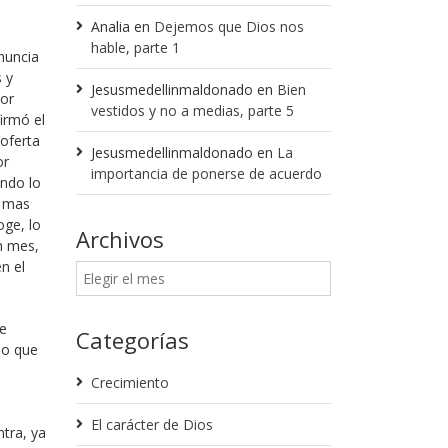
Analia
en
Dejemos que Dios nos
hable, parte 1
nuncia
 y
Jesusmedellinmaldonado
en
Bien
jor
vestidos y no a medias, parte 5
irmó el
 oferta
Jesusmedellinmaldonado
en
La
or
importancia de ponerse de acuerdo
ando lo
, mas
ge, lo
Archivos
n mes,
n el
he
Categorías
po que
Crecimiento
El carácter de Dios
tra, ya