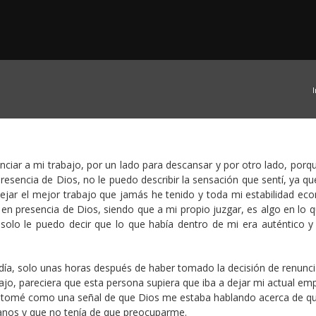
I
iar a mi trabajo, por un lado para descansar y por otro lado, porqu
sencia de Dios, no le puedo describir la sensación que sentí, ya qu
dejar el mejor trabajo que jamás he tenido y toda mi estabilidad ec
n presencia de Dios, siendo que a mi propio juzgar, es algo en lo q
olo le puedo decir que lo que había dentro de mi era auténtico y
ía, solo unas horas después de haber tomado la decisión de renunci
jo, pareciera que esta persona supiera que iba a dejar mi actual em
lo tomé como una señal de que Dios me estaba hablando acerca de q
anos y que no tenía de que preocuparme.