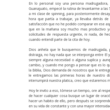
En lo personal soy una persona madrugadora, 
Guanajuato, empecé la rutina de levantarme a las 5
a mi clase de spinning, para posteriormente desay
hora que partía a trabajar, ya llevaba detrás d
satisfacción que no he podido comparar en ese as
que en la mañana soy mucho mas productivo ya
solicitudes de respuesta urgente, ni nada, de h
cuando entendí parte de la cita de hoy.
Dios anhela que le busquemos de madrugada, p
distraiga, no hay nada que se interponga entre El
siempre alguna necesidad o alguna suplica y aunqu
cambio, y cuando me pongo a pensar que es lo que 
la Biblia, Dios demanda de nosotros que le entregu
le entregamos las primeras horas de nuestro d
interrumpirá nuestra platica, creo que estaremos
Hoy le invito a eso, tómese un tiempo, ore al respe
de hacer cualquier cosa busque un lugar de oración
hacer un habito de ello, pero después se sorpren
en su vida de constante y con una mayor intensida