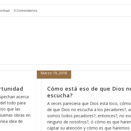
ritual
0 Comentarios
Febrero 15, 2018
que Dios no nos
Porque nada más orar
nos sirve
está loco, cómo está eso
Hace días que reflexiono acerca 
s pecadores?, acaso no
Dios pues ese método que Dios
tonces?, no escucha a
los significados no ocultos sino 
mo es que haremos para
palabra, entre más nos vamos fam
es que haremos para que
más profundo nos permite Dios v