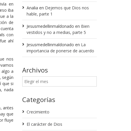
ivía en
Analia
en
Dejemos que Dios nos
eso iba
hable, parte 1
ue a la
ción de
Jesusmedellinmaldonado
en
Bien
 cuenta
vestidos y no a medias, parte 5
ils con
fue ahí
Jesusmedellinmaldonado
en
La
importancia de ponerse de acuerdo
que nos
levamos
Archivos
 algo a
, según
í que si
a, nada
Categorías
o, antes
Crecimiento
 hay que
r fluye
El carácter de Dios