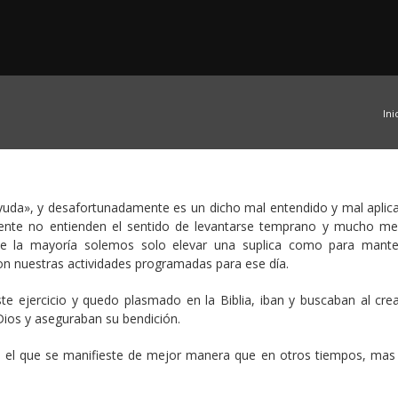
Ini
yuda», y desafortunadamente es un dicho mal entendido y mal aplic
mente no entienden el sentido de levantarse temprano y mucho m
e la mayoría solemos solo elevar una suplica como para mant
 con nuestras actividades programadas para ese día.
ste ejercicio y quedo plasmado en la Biblia, iban y buscaban al cre
ios y aseguraban su bendición.
n el que se manifieste de mejor manera que en otros tiempos, mas 