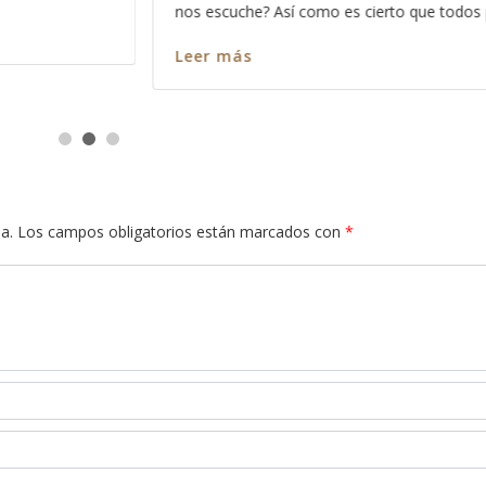
ierto que todos pecamos
en cada pasaja y más claro nos
Leer más
a.
Los campos obligatorios están marcados con
*