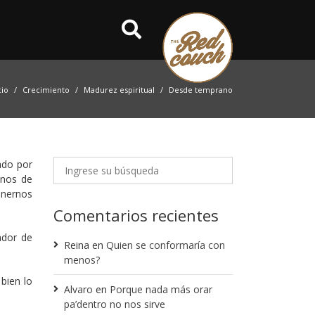
cio
Crecimiento
Madurez espiritual
Desde temprano
ado por
enos de
enernos
Comentarios recientes
ador de
Reina
en
Quien se conformaría con
menos?
bien lo
Alvaro
en
Porque nada más orar
pa’dentro no nos sirve