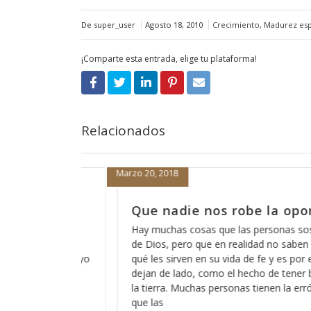
De super_user
Agosto 18, 2010
Crecimiento
,
Madurez espi
¡Comparte esta entrada, elige tu plataforma!
Relacionados
Marzo 19, 2018
obe la oportunidad
Cómo está eso de 
escucha?
as personas sospechan acerca
alidad no saben del todo para
A veces pareciera que Dios 
 de fe y es por eso que las
de que Dios no escucha a lo
hecho de tener buenas obras en
somos todos pecadores?, en
as tienen la errónea idea de
ninguno de nosotros?, ó có
captar su atención y cómo 