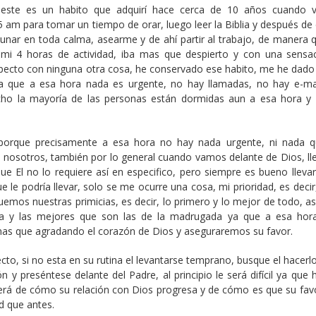
este es un habito que adquirí hace cerca de 10 años cuando v
 am para tomar un tiempo de orar, luego leer la Biblia y después de 
unar en toda calma, asearme y de ahí partir al trabajo, de manera q
e mi 4 horas de actividad, iba mas que despierto y con una sensa
pecto con ninguna otra cosa, he conservado ese habito, me he dado
 que a esa hora nada es urgente, no hay llamadas, no hay e-ma
echo la mayoría de las personas están dormidas aun a esa hora y 
orque precisamente a esa hora no hay nada urgente, ni nada 
 y nosotros, también por lo general cuando vamos delante de Dios, l
e El no lo requiere así en especifico, pero siempre es bueno llevar
le podría llevar, solo se me ocurre una cosa, mi prioridad, es decir
emos nuestras primicias, es decir, lo primero y lo mejor de todo, as
ía y las mejores que son las de la madrugada ya que a esa hor
 mas que agradando el corazón de Dios y aseguraremos su favor.
cto, si no esta en su rutina el levantarse temprano, busque el hacerl
 y preséntese delante del Padre, al principio le será difícil ya que
derá de cómo su relación con Dios progresa y de cómo es que su favo
d que antes.