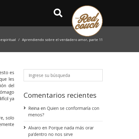
espiritual
Aprendiendo sobre el verdadero amor, parte 11
esto es
que les
ión del
stómago
Comentarios recientes
fícil ya
Reina
en
Quien se conformaría con
menos?
e, solo
lemente
Alvaro
en
Porque nada más orar
pa’dentro no nos sirve