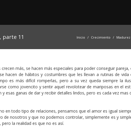
 parte 11
Inicio
Crecimiento
Madurez 
s crecen más, se hacen más especiales para poder conseguir pareja, 
 se hacen de hábitos y costumbres que les llevan a rutinas de vida 
po es más difícil romperlas, pero a su vez queda siempre la ilus
se como jovencito y sentir aquel revolotear de mariposas en el e
 esas ganas de dar y recibir detalles lindos, pero es cada vez mas di
ino en todo tipo de relaciones, pensamos que el amor es igual siempr
ro de nosotros y que no podemos controlar, simplemente es y simp
pero la realidad es que no es así.