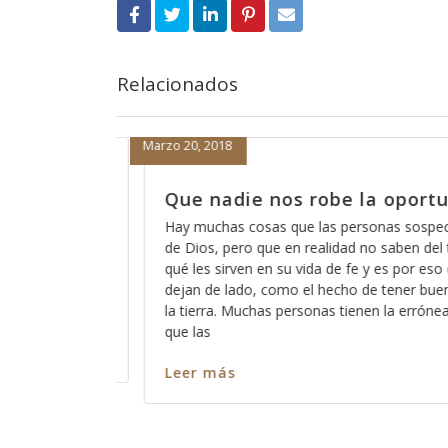
Relacionados
Marzo 19, 2018
 la oportunidad
Cómo está eso de que 
escucha?
ersonas sospechan acerca
d no saben del todo para
A veces pareciera que Dios está 
e y es por eso que las
de que Dios no escucha a los pe
o de tener buenas obras en
somos todos pecadores?, entonce
enen la errónea idea de
ninguno de nosotros?, ó cómo e
captar su atención y cómo es qu
nos escuche? Así como es cierto
Leer más