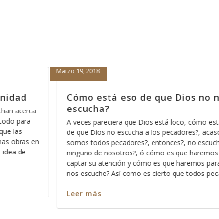
Febrero 15, 2018
Dios no nos
Porque nada más orar pa
nos sirve
loco, cómo está eso
Hace días que reflexiono acerca de la 
cadores?, acaso no
Dios pues ese método que Dios usa 
s?, no escucha a
los significados no ocultos sino profu
s que haremos para
palabra, entre más nos vamos familiar
e haremos para que
más profundo nos permite Dios ver en
 que todos pecamos
en cada pasaja y más claro nos qued
Leer más