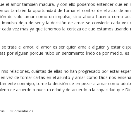
que el amor también madura, y con ello podemos entender que en 
nemos también la oportunidad de tomar el control de el acto de am
sión de solo amar como un impulso, sino ahora hacerlo como adu
impulso deja de ser y la decisión de amar se convierte cada vez 
ar cada vez mas ya que tenemos la certeza de que estamos usando 
se trata el amor, el amor es ser quien ama a alguien y estar disp
as por alguien porque hubo un sentimiento lindo de por medio, es d
mis relaciones, cuántas de ellas no han progresado por estar espe
 en vez de tomar cartas en el asunto y amar como Dios nos enseña
juntamente conmigo, tome la decisión de empezar a amar como adult
 pleno de acuerdo a nuestra edad y de acuerdo a la capacidad que Di
tual
0 Comentarios