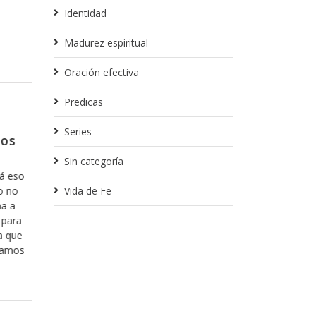
Identidad
Madurez espiritual
Oración efectiva
Predicas
Febrero 13, 2018
Series
’dentro no
Para partir de donde nos q
Creo que en algunas ocasiones ya he toca
Sin categoría
tema, pero creo que es importante que l
revelación de
cuenta, ya que es parte fundamental de nu
para mostrarnos
Vida de Fe
la manera en la que nos relacionamos con
ndos de la
que le quiero hablar es del hecho de cuan
izando con ella,
“arrepentimos” de
 cada versículo y
a cada mensaje y
Leer más