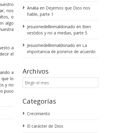
nuestro
Analia
en
Dejemos que Dios nos
ar, nos
hable, parte 1
ltos, o
en algo
Jesusmedellinmaldonado
en
Bien
nuestra
vestidos y no a medias, parte 5
Jesusmedellinmaldonado
en
La
uesto a
importancia de ponerse de acuerdo
ecir el
Archivos
rando a
 que lo
os y no
os puso
Categorías
Crecimiento
El carácter de Dios