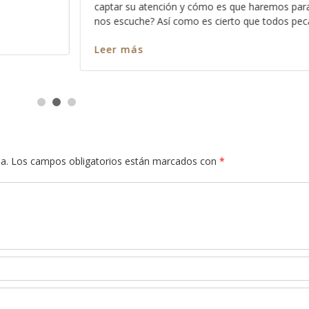
haremos para que
más profundo nos permite Dios ver en c
ue todos pecamos
en cada pasaja y más claro nos queda 
Leer más
a.
Los campos obligatorios están marcados con
*