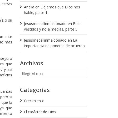
uestras
Analia
en
Dejemos que Dios nos
hable, parte 1
íz o su
Jesusmedellinmaldonado
en
Bien
vestidos y no a medias, parte 5
damente
Jesusmedellinmaldonado
en
La
aso mas
importancia de ponerse de acuerdo
 seguro
Archivos
era que
, y así
eficios
Categorías
cuantas
pero si
Crecimiento
 que lo
 ya que
El carácter de Dios
amiento