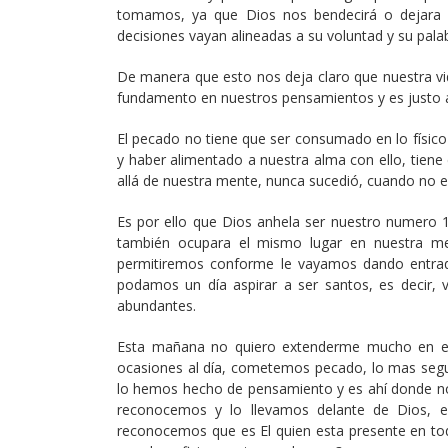
tomamos, ya que Dios nos bendecirá o dejara 
decisiones vayan alineadas a su voluntad y su palab
De manera que esto nos deja claro que nuestra vida
fundamento en nuestros pensamientos y es justo ah
El pecado no tiene que ser consumado en lo físic
y haber alimentado a nuestra alma con ello, ti
allá de nuestra mente, nunca sucedió, cuando no e
Es por ello que Dios anhela ser nuestro numero 1
también ocupara el mismo lugar en nuestra m
permitiremos conforme le vayamos dando entrada
podamos un día aspirar a ser santos, es decir,
abundantes.
Esta mañana no quiero extenderme mucho en el t
ocasiones al día, cometemos pecado, lo mas segu
lo hemos hecho de pensamiento y es ahí donde n
reconocemos y lo llevamos delante de Dios, e
reconocemos que es El quien esta presente en to