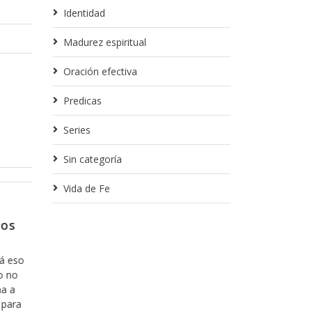
Identidad
Madurez espiritual
Oración efectiva
Predicas
Series
Sin categoría
Vida de Fe
Febrero 13, 2018
entro no
Para partir de donde nos qu
Creo que en algunas ocasiones ya he tocado
tema, pero creo que es importante que lo 
velación de
cuenta, ya que es parte fundamental de nues
ra mostrarnos
la manera en la que nos relacionamos con Di
os de la
que le quiero hablar es del hecho de cuanta
ando con ella,