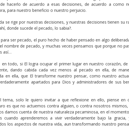
de hacerlo de acuerdo a esas decisiones, de acuerdo a como n
ra, para nuestro beneficio o nuestro perjuicio.
 se rige por nuestras decisiones, y nuestras decisiones tienen su ra
í, donde sucede el pecado, lo sabia?.
o para ser pecado, el puro hecho de haber pensado en algo delibera
ene el nombre de pecado, y muchas veces pensamos que porque no p
s así…
 en todo, si El logra ocupar el primer lugar en nuestro corazón, de
ente, dando cabida cada vez menos al pecado en ella, de man
 en ella, que El transforme nuestro pensar, como nuestro actuar
 verdaderamente apartados para Dios y administradores de sus ben
ema, solo le quiero invitar a que reflexione en ello, piense en 
ro es que no actuemos contra alguien, o contra nosotros mismos, 
os damos cuenta de nuestra naturaleza pecaminosa, en el momento
s cuando aprenderemos a vivir verdaderamente bajo la gracia,
dos los aspectos de nuestra vida, aun transformando nuestro pens