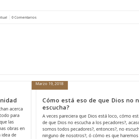
itual
0 Comentarios
Febrero 15, 2018
ios no nos
Porque nada más orar pa’d
nos sirve
co, cómo está eso
Hace días que reflexiono acerca de la re
ores?, acaso no
Dios pues ese método que Dios usa pa
, no escucha a
los significados no ocultos sino profund
que haremos para
palabra, entre más nos vamos familiariz