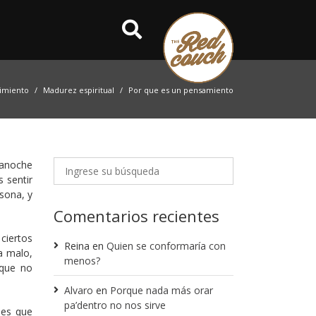
imiento
Madurez espiritual
Por que es un pensamiento
 anoche
 sentir
sona, y
Comentarios recientes
ciertos
Reina
en
Quien se conformaría con
a malo,
menos?
 que no
Alvaro
en
Porque nada más orar
pa’dentro no nos sirve
nes que