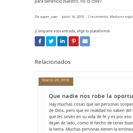
para beneficio nuestro, no lo cree?
De super_user
Junio 16, 2010
Crecimiento
,
Madurez espir
¡Comparte esta entrada, elige tu plataforma!
Relacionados
Marzo 19, 2018
a oportunidad
Cómo está eso de que D
escucha?
sonas sospechan acerca
no saben del todo para
A veces pareciera que Dios está lo
y es por eso que las
de que Dios no escucha a los pecad
e tener buenas obras en
somos todos pecadores?, entonces?
en la errónea idea de
ninguno de nosotros?, ó cómo es 