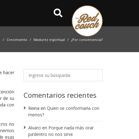
o
Crecimiento
Madurez espiritual
¿Por conveniencia?
e hacer
ntención
Comentarios recientes
r de su
ada con
Reina
en
Quien se conformaría con
menos?
tros no
Alvaro
en
Porque nada más orar
tenemos
pa’dentro no nos sirve
de esas