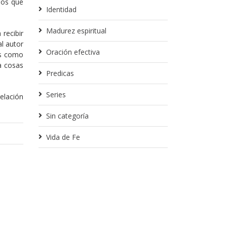
mos que
Identidad
Madurez espiritual
recibir
l autor
Oración efectiva
os como
a cosas
Predicas
Series
elación
Sin categoría
Vida de Fe