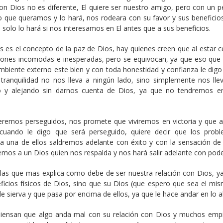
n Dios no es diferente, El quiere ser nuestro amigo, pero con un 
lo que queramos y lo hará, nos rodeara con su favor y sus beneficios
olo lo hará si nos interesamos en El antes que a sus beneficios.
 es el concepto de la paz de Dios, hay quienes creen que al estar c
aciones incomodas e inesperadas, pero se equivocan, ya que eso que
 ambiente externo este bien y con toda honestidad y confianza le dig
 tranquilidad no nos lleva a ningún lado, sino simplemente nos lle
o y alejando sin darnos cuenta de Dios, ya que no tendremos e
seremos perseguidos, nos promete que viviremos en victoria y que 
cuando le digo que será perseguido, quiere decir que los prob
da una de ellos saldremos adelante con éxito y con la sensación de
mos a un Dios quien nos respalda y nos hará salir adelante con pode
 las que mas explica como debe de ser nuestra relación con Dios, ya
icios físicos de Dios, sino que su Dios (que espero que sea el mi
 sierva y que pasa por encima de ellos, ya que le hace andar en lo al
iensan que algo anda mal con su relación con Dios y muchos emp