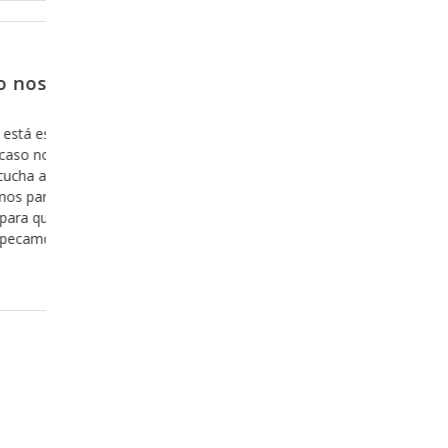
Febrero 13, 2018
entro no
Para partir de donde nos que
Creo que en algunas ocasiones ya he tocado 
tema, pero creo que es importante que lo t
elación de
cuenta, ya que es parte fundamental de nuest
a mostrarnos
la manera en la que nos relacionamos con Dio
s de la
que le quiero hablar es del hecho de cuantas
ndo con ella,
“arrepentimos” de
da versículo y
ada mensaje y
Leer más