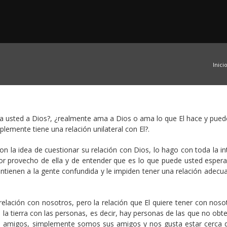
Inici
a usted a Dios?, ¿realmente ama a Dios o ama lo que El hace y pued
lemente tiene una relación unilateral con El?.
con la idea de cuestionar su relación con Dios, lo hago con toda la i
r provecho de ella y de entender que es lo que puede usted espera
ntienen a la gente confundida y le impiden tener una relación adecu
elación con nosotros, pero la relación que El quiere tener con noso
 la tierra con las personas, es decir, hay personas de las que no ob
sus amigos, simplemente somos sus amigos y nos gusta estar cerca 