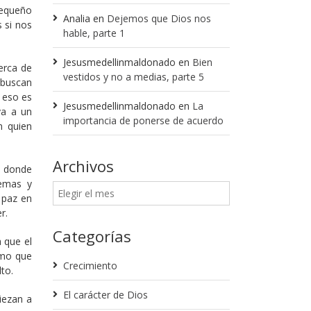
pequeño
Analia
en
Dejemos que Dios nos
 si nos
hable, parte 1
Jesusmedellinmaldonado
en
Bien
erca de
vestidos y no a medias, parte 5
 buscan
o eso es
Jesusmedellinmaldonado
en
La
va a un
importancia de ponerse de acuerdo
n quien
Archivos
a donde
lemas y
 paz en
r.
Categorías
 que el
smo que
Crecimiento
to.
El carácter de Dios
iezan a