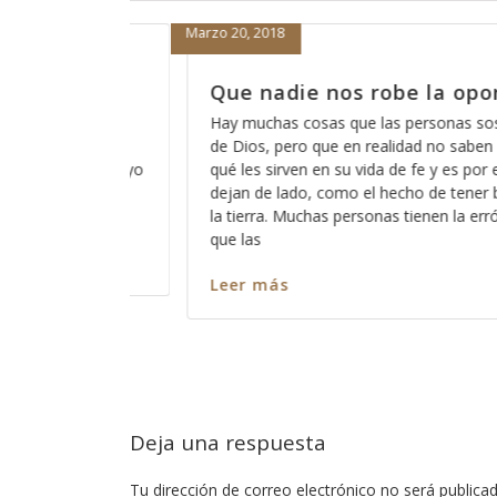
Marzo 19, 2018
a oportunidad
Cómo está eso de que Di
escucha?
onas sospechan acerca
o saben del todo para
A veces pareciera que Dios está loc
 es por eso que las
de que Dios no escucha a los pecad
 tener buenas obras en
somos todos pecadores?, entonces?
n la errónea idea de
ninguno de nosotros?, ó cómo es q
captar su atención y cómo es que h
nos escuche? Así como es cierto qu
Leer más
Deja una respuesta
Tu dirección de correo electrónico no será publicad