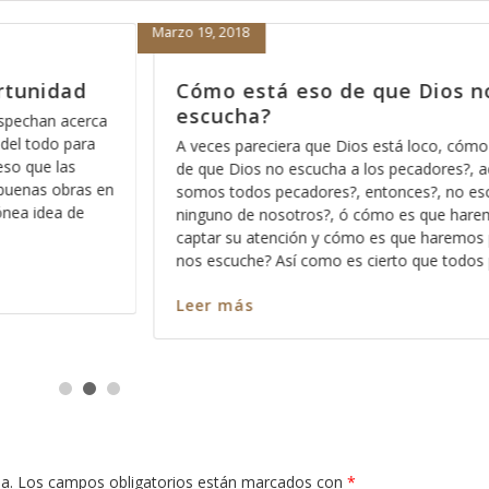
Febrero 15, 2018
os no nos
Porque nada más orar pa’d
nos sirve
o, cómo está eso
Hace días que reflexiono acerca de la rev
ores?, acaso no
Dios pues ese método que Dios usa par
, no escucha a
los significados no ocultos sino profundo
ue haremos para
palabra, entre más nos vamos familiariza
aremos para que
más profundo nos permite Dios ver en ca
e todos pecamos
en cada pasaja y más claro nos queda c
Leer más
a.
Los campos obligatorios están marcados con
*