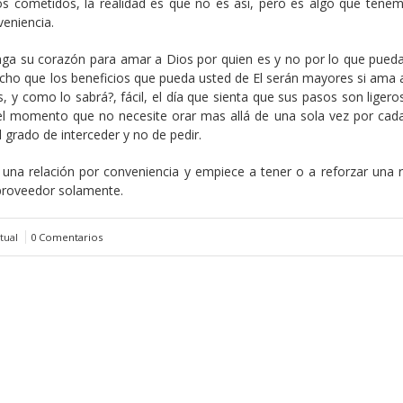
s cometidos, la realidad es que no es así, pero es algo que tene
veniencia.
nga su corazón para amar a Dios por quien es y no por lo que pueda 
echo que los beneficios que pueda usted de El serán mayores si ama a
, y como lo sabrá?, fácil, el día que sienta que sus pasos son liger
en el momento que no necesite orar mas allá de una sola vez por cad
l grado de interceder y no de pedir.
 una relación por conveniencia y empiece a tener o a reforzar una r
 proveedor solamente.
tual
0 Comentarios