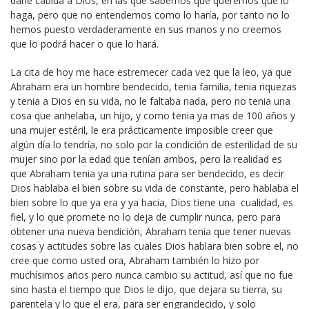
darle cabida a Dios, en las que sabemos que queremos que lo
haga, pero que no entendemos como lo haría, por tanto no lo
hemos puesto verdaderamente en sus manos y no creemos
que lo podrá hacer o que lo hará.
La cita de hoy me hace estremecer cada vez que la leo, ya que
Abraham era un hombre bendecido, tenia familia, tenia riquezas
y tenia a Dios en su vida, no le faltaba nada, pero no tenia una
cosa que anhelaba, un hijo, y como tenia ya mas de 100 años y
una mujer estéril, le era prácticamente imposible creer que
algún día lo tendría, no solo por la condición de esterilidad de su
mujer sino por la edad que tenían ambos, pero la realidad es
que Abraham tenia ya una rutina para ser bendecido, es decir
Dios hablaba el bien sobre su vida de constante, pero hablaba el
bien sobre lo que ya era y ya hacia, Dios tiene una cualidad, es
fiel, y lo que promete no lo deja de cumplir nunca, pero para
obtener una nueva bendición, Abraham tenia que tener nuevas
cosas y actitudes sobre las cuales Dios hablara bien sobre el, no
cree que como usted ora, Abraham también lo hizo por
muchísimos años pero nunca cambio su actitud, así que no fue
sino hasta el tiempo que Dios le dijo, que dejara su tierra, su
parentela y lo que el era, para ser engrandecido, y solo