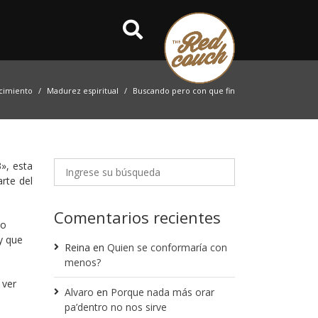
cimiento
Madurez espiritual
Buscando pero con que fin
», esta
rte del
Comentarios recientes
no
y que
Reina
en
Quien se conformaría con
menos?
 ver
Alvaro
en
Porque nada más orar
pa’dentro no nos sirve