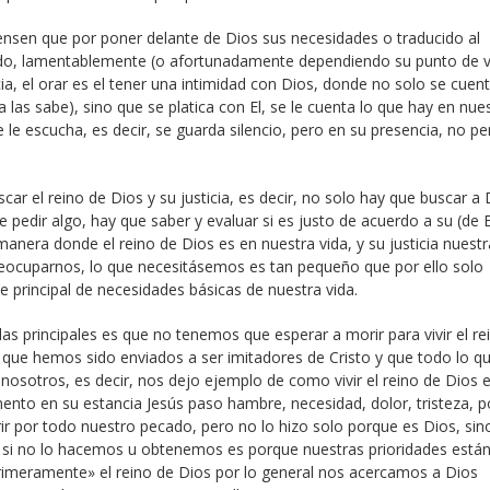
sen que por poner delante de Dios sus necesidades o traducido al
ndo, lamentablemente (o afortunadamente dependiendo su punto de v
cia, el orar es el tener una intimidad con Dios, donde no solo se cuen
las sabe), sino que se platica con El, se le cuenta lo que hay en nue
e escucha, es decir, se guarda silencio, pero en su presencia, no p
ar el reino de Dios y su justicia, es decir, no solo hay que buscar a 
 pedir algo, hay que saber y evaluar si es justo de acuerdo a su (de E
anera donde el reino de Dios es en nuestra vida, y su justicia nuestr
eocuparnos, lo que necesitásemos es tan pequeño que por ello solo
e principal de necesidades básicas de nuestra vida.
s principales es que no tenemos que esperar a morir para vivir el re
, que hemos sido enviados a ser imitadores de Cristo y que todo lo qu
nosotros, es decir, nos dejo ejemplo de como vivir el reino de Dios 
mento en su estancia Jesús paso hambre, necesidad, dolor, tristeza, p
rir por todo nuestro pecado, pero no lo hizo solo porque es Dios, sin
 si no lo hacemos u obtenemos es porque nuestras prioridades están
rimeramente» el reino de Dios por lo general nos acercamos a Dios