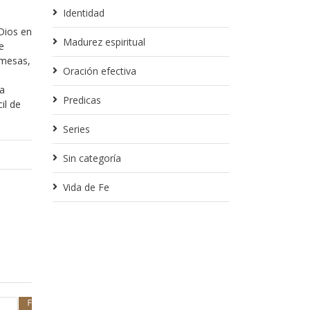
Identidad
Dios en
Madurez espiritual
e
omesas,
Oración efectiva
á
 a
Predicas
il de
Series
Sin categoría
Vida de Fe
Febrero 13, 2018