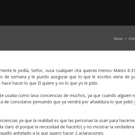
Inicio
Cre
amente le pedía, Señor, «usa cualquier cita quieras menos Mateo 6:33
fin de semana y le puedo asegurar que lo que le escribo viene de pa
ce hacer lo que El quiere y no lo que yo le pido.
te usada como lava conciencias de muchos, ya que cuando alguien 
ata de consolarse pensando que ya vendrá por añadidura lo que pidió 
iencias ya que la realidad es que las personas la usan para hacerse
a claro el porque la necesidad de hacerlo) y no mostrar la verdadera
quello anhelado a lo que quiero hacer 2 aclaraciones: