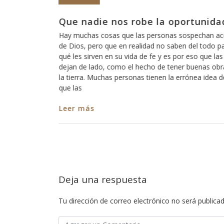
 oportunidad
Cómo está eso de que Dio
escucha?
as sospechan acerca
saben del todo para
A veces pareciera que Dios está loco,
s por eso que las
de que Dios no escucha a los pecador
tener buenas obras en
somos todos pecadores?, entonces?, 
la errónea idea de
ninguno de nosotros?, ó cómo es que
captar su atención y cómo es que har
nos escuche? Así como es cierto que
Leer más
Deja una respuesta
Tu dirección de correo electrónico no será publicad