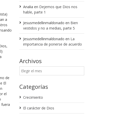
Analia
en
Dejemos que Dios nos
hable, parte 1
ista)
tan a
Jesusmedellinmaldonado
en
Bien
stros
vestidos y no a medias, parte 5
ensando
Jesusmedellinmaldonado
en
La
importancia de ponerse de acuerdo
Dios,
l)
a
Archivos
ino de
e El
Categorías
en
or el
Crecimiento
o
 fuera
El carácter de Dios