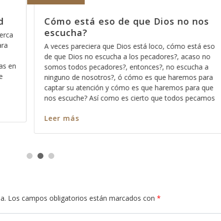
s no nos
Porque nada más orar pa’den
nos sirve
 cómo está eso
Hace días que reflexiono acerca de la revel
es?, acaso no
Dios pues ese método que Dios usa para 
no escucha a
los significados no ocultos sino profundos 
 haremos para
palabra, entre más nos vamos familiarizand
emos para que
más profundo nos permite Dios ver en cada
 todos pecamos
en cada pasaja y más claro nos queda cad
Leer más
a.
Los campos obligatorios están marcados con
*