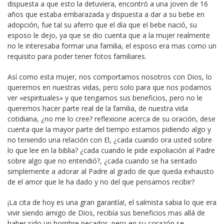
dispuesta a que esto la detuviera, encontró a una joven de 16
años que estaba embarazada y dispuesta a dar a su bebe en
adopción, fue tal su aferro que el día que el bebe nació, su
esposo le dejo, ya que se dio cuenta que a la mujer realmente
no le interesaba formar una familia, el esposo era mas como un
requisito para poder tener fotos familiares.
Así como esta mujer, nos comportamos nosotros con Dios, lo
queremos en nuestras vidas, pero solo para que nos podamos
ver «espirituales» y que tengamos sus beneficios, pero no le
queremos hacer parte real de la familia, de nuestra vida
cotidiana, ¿no me lo cree? reflexione acerca de su oración, dese
cuenta que la mayor parte del tiempo estamos pidiendo algo y
no teniendo una relación con El, ¿cada cuando ora usted sobre
lo que lee en la biblia? ¿cada cuando le pide expoliación al Padre
sobre algo que no entendió?, ¿cada cuando se ha sentado
simplemente a adorar al Padre al grado de que queda exhausto
de el amor que le ha dado y no del que pensamos recibir?
¡La cita de hoy es una gran garantía!, el salmista sabia lo que era
vivir siendo amigo de Dios, recibía sus beneficios mas allá de
haber sido un hombre pecador, pero en su corazón se