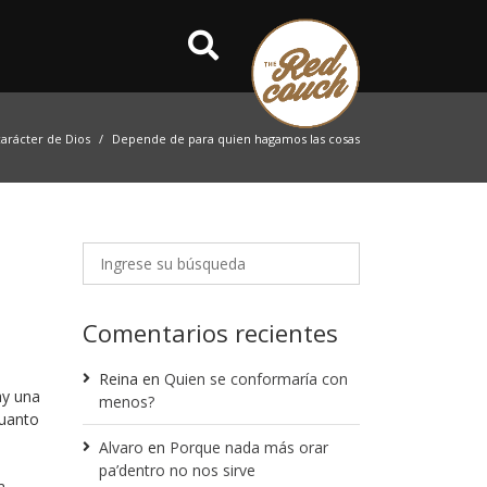
carácter de Dios
Depende de para quien hagamos las cosas
Comentarios recientes
Reina
en
Quien se conformaría con
ay una
menos?
cuanto
Alvaro
en
Porque nada más orar
pa’dentro no nos sirve
a