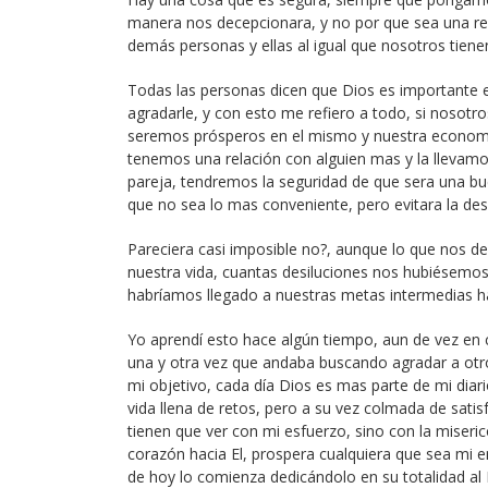
manera nos decepcionara, y no por que sea una regl
demás personas y ellas al igual que nosotros tiene
Todas las personas dicen que Dios es importante 
agradarle, y con esto me refiero a todo, si nosotr
seremos prósperos en el mismo y nuestra economía
tenemos una relación con alguien mas y la llevamos
pareja, tendremos la seguridad de que sera una bu
que no sea lo mas conveniente, pero evitara la desil
Pareciera casi imposible no?, aunque lo que nos d
nuestra vida, cuantas desiluciones nos hubiésem
habríamos llegado a nuestras metas intermedias h
Yo aprendí esto hace algún tiempo, aun de vez en
una y otra vez que andaba buscando agradar a otro
mi objetivo, cada día Dios es mas parte de mi diari
vida llena de retos, pero a su vez colmada de satis
tienen que ver con mi esfuerzo, sino con la miser
corazón hacia El, prospera cualquiera que sea mi e
de hoy lo comienza dedicándolo en su totalidad al