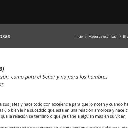
osas
Inicio
Madurez espiritual
El 
0)
razón, como para el Señor y no para los hombres
as
 a sus jefes y hace todo con excelencia para que lo noten y cuando h
s?, o bien le ha sucedido que esta en una relación amorosa y hace 
 que la relación se termino o que ya tiene a alguien mas en su vida?
 nuestra vista y esperanza en alguna persona, esta de alguna u otr