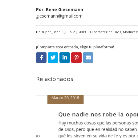
Por: Rene Giesemann
giesemann@gmail.com
De super_user
Julio 29, 2009
El carácter de Dios
,
Madurez 
¡Comparte esta entrada, elige tu plataforma!
Relacionados
Marzo 19, 2018
la oportunidad
Cómo está eso de que 
escucha?
rsonas sospechan acerca
 no saben del todo para
A veces pareciera que Dios está l
 y es por eso que las
de que Dios no escucha a los peca