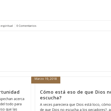
espiritual
0 Comentarios
Febrero 15, 2018
Dios no nos
Porque nada más orar pa’
nos sirve
oco, cómo está eso
Hace días que reflexiono acerca de la r
dores?, acaso no
Dios pues ese método que Dios usa p