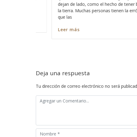
de tener buenas obras en
somos todos pecadores?, entonces
nen la errónea idea de
ninguno de nosotros?, ó cómo es
captar su atención y cómo es que
nos escuche? Así como es cierto 
Leer más
Deja una respuesta
Tu dirección de correo electrónico no será publicad