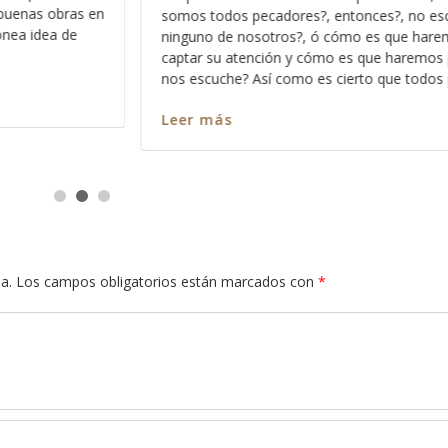
?, no escucha a
los significados no ocultos sino profun
 que haremos para
palabra, entre más nos vamos familiari
 haremos para que
más profundo nos permite Dios ver en 
que todos pecamos
en cada pasaja y más claro nos queda
Leer más
a.
Los campos obligatorios están marcados con
*