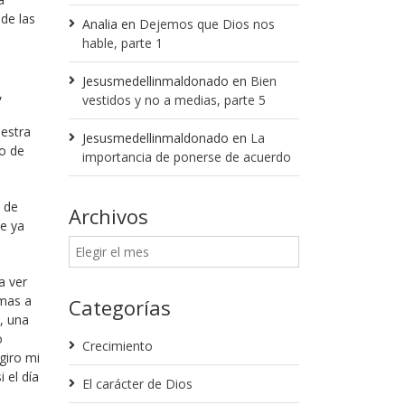
de las
Analia
en
Dejemos que Dios nos
hable, parte 1
Jesusmedellinmaldonado
en
Bien
,
vestidos y no a medias, parte 5
uestra
Jesusmedellinmaldonado
en
La
so de
importancia de ponerse de acuerdo
 de
Archivos
e ya
a ver
 mas a
Categorías
, una
o
Crecimiento
giro mi
 el día
El carácter de Dios