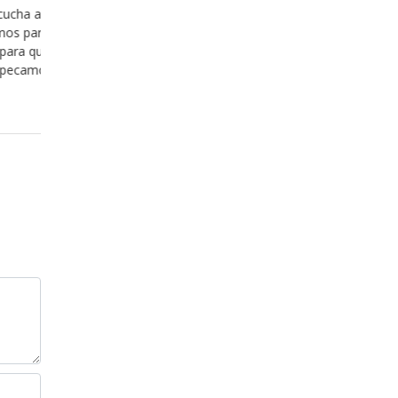
dos de la
estar con Dios, nos asalta el pensamiento 
zando con ella,
nuestro pecado y vemos difícil el hecho de 
cada versículo y
vemos difícil el hecho de estar a la “altura” 
 cada mensaje y
situación como para ser aceptos delante
Leer más