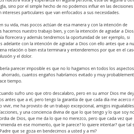
a, sino por el simple hecho de no podemos influir en las decisiones 
n intereses particulares que van enfocados a sus necesidades.
en su vida, mas pocos actúan de esa manera y con la intención de
os hacemos nuestro trabajo bien, y con la intención de agradar a Dios
 florecera y además tendremos la oportunidad de ser ejemplo, si
 adelante con la intención de agradar a Dios con ello antes que a n
ena relación o bien esta terminara y entenderemos por que en el ca
usión y el dolor.
ebería parecer imposible es que no lo hagamos en todos los aspectos
os ahorrado, cuantos engaños habríamos evitado y muy probablement
ace tiempo.
 cuando sufro uno que otro descalabro, pero en su amor Dios me dej
s antes que a el, pero tengo la garantía de que cada día me acerco
o vivir, me ha provisto de un trabajo excepcional, amigos inigualables
facciones, y una conciencia divina de que lo que tengo y lo que soy n
icordia de Dios, que me da lo que no merezco, pero que cada vez que 
nmienda en ese momento, que le parece? lo quiere intentar? que tal si
 Padre que se goza en bendecirnos a usted y a mi?