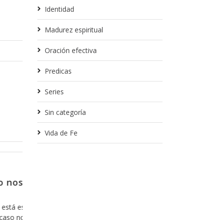
Identidad
Madurez espiritual
Oración efectiva
Predicas
Series
Sin categoría
Vida de Fe
Febrero 14, 2018
dentro no
Porque no es una opción, sin
porque es inevitable
evelación de
Por alguna razón cuando pensamos en ace
ara mostrarnos
Dios, antes de que venga a nuestra mente 