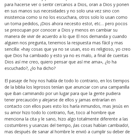
para hacerse ver o sentir cercanos a Dios, oran a Dios y ponen
en sus manos sus necesidades y no solo una vez sino con
insistencia como si no los escuchara, otros solo lo usan como
un toma pedidos, ¡Dios ahora necesito esto!, etc… pero pocos
se preocupan por conocer a Dios y menos en cambiar su
manera de vivir de acuerdo a lo que El nos demanda y cuando
alguien nos pregunta, tenemos la respuesta mas fácil y mas
sencilla: «hay cosas que ya no se usan, eso es religioso, yo creo
que Dios ha cambiado y esto ya no es malo, a final de cuentas
Dios así me creo, quiero pensar que así me ama», ¿lo ha
escuchado?, ¿lo ha dicho?
El pasaje de hoy nos habla de todo lo contrario, en los tiempos
de la biblia los leprosos tenían que anunciar con una campanilla
que iban caminando por un lugar para que la gente pudiera
tener precaución y alejarse de ellos y jamas entrarían en
contacto con ellos pues esto los haría inmundos, mas Jesús en
su amor hizo todo lo contrario, fue, toco al hombre que
menciona la cita y le sano, hizo algo totalmente diferente a las
costumbres y usanzas del tiempo, ¡las cosas habían cambiado!,
mas después de sanar al hombre le envió a cumplir su deber de