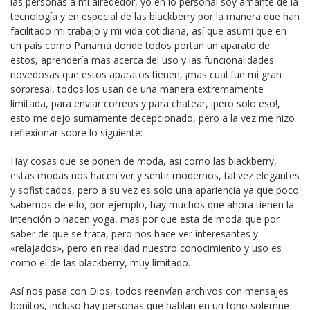
las personas a mi alrededor, yo en lo personal soy amante de la
tecnología y en especial de las blackberry por la manera que han
facilitado mi trabajo y mi vida cotidiana, así que asumí que en
un país como Panamá donde todos portan un aparato de
estos, aprendería mas acerca del uso y las funcionalidades
novedosas que estos aparatos tienen, ¡mas cual fue mi gran
sorpresa!, todos los usan de una manera extremamente
limitada, para enviar correos y para chatear, ¡pero solo eso!,
esto me dejo sumamente decepcionado, pero a la vez me hizo
reflexionar sobre lo siguiente:
Hay cosas que se ponen de moda, asi como las blackberry,
estas modas nos hacen ver y sentir modernos, tal vez elegantes
y sofisticados, pero a su vez es solo una apariencia ya que poco
sabemos de ello, por ejemplo, hay muchos que ahora tienen la
intención o hacen yoga, mas por que esta de moda que por
saber de que se trata, pero nos hace ver interesantes y
«relajados», pero en realidad nuestro conocimiento y uso es
como el de las blackberry, muy limitado.
Así nos pasa con Dios, todos reenvían archivos con mensajes
bonitos, incluso hay personas que hablan en un tono solemne