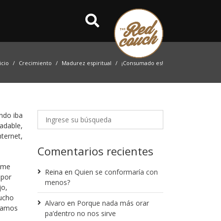
icio
Crecimiento
Madurez espiritual
¡Consumado es!
ndo iba
adable,
ternet,
Comentarios recientes
k me
Reina
en
Quien se conformaría con
 por
menos?
jo,
mucho
Alvaro
en
Porque nada más orar
asamos
pa’dentro no nos sirve