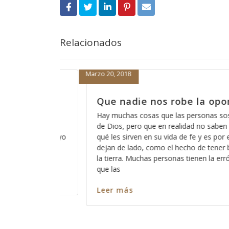
Relacionados
Marzo 19, 2018
e la oportunidad
Cómo está eso de que
escucha?
personas sospechan acerca
ad no saben del todo para
A veces pareciera que Dios está
fe y es por eso que las
de que Dios no escucha a los p
ho de tener buenas obras en
somos todos pecadores?, enton
ienen la errónea idea de
ninguno de nosotros?, ó cómo 
captar su atención y cómo es q
nos escuche? Así como es ciert
Leer más