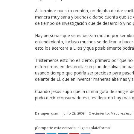
Al terminar nuestra reunión, no dejaba de dar vuelt
manera muy sana y buena) a darse cuenta que se e
de tiempo de investigación que de desarrollo y no 
Hay personas que se esfuerzan mucho por ser «bue
entendimiento, incluso muchos se dedican a hacer
esto los acercara a Dios y que posiblemente podrán
Tristemente esto no es cierto, primero por que n
esforcemos en desarrollar un plan de salvación para 
usando tiempo que podría ser precioso para pasarl
delante de El, que en inventar maneras alternas y 
Cuando Jesús supo que la ultima gota de sangre de
pudo decir «consumado es», es decir no hay mas qu
De super_user
Junio 29, 2009
Crecimiento
,
Madurez espir
¡Comparte esta entrada, elige tu plataforma!