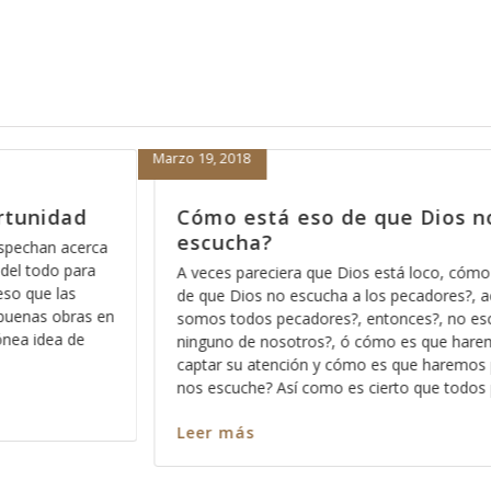
Febrero 15, 2018
 Dios no nos
Porque nada más orar pa
nos sirve
 loco, cómo está eso
Hace días que reflexiono acerca de l
ecadores?, acaso no
Dios pues ese método que Dios usa
ces?, no escucha a
los significados no ocultos sino prof
es que haremos para
palabra, entre más nos vamos familia
ue haremos para que
más profundo nos permite Dios ver e
o que todos pecamos
en cada pasaja y más claro nos que
Leer más