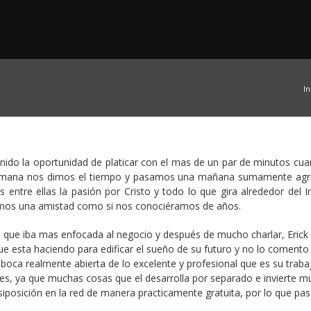
In
nido la oportunidad de platicar con el mas de un par de minutos cua
de semana nos dimos el tiempo y pasamos una mañana sumamente agr
ntre ellas la pasión por Cristo y todo lo que gira alrededor del In
amos una amistad como si nos conociéramos de años.
ya que iba mas enfocada al negocio y después de mucho charlar, Eric
que esta haciendo para edificar el sueño de su futuro y no lo comento
 boca realmente abierta de lo excelente y profesional que es su traba
es, ya que muchas cosas que el desarrolla por separado e invierte 
isiposición en la red de manera practicamente gratuita, por lo que p