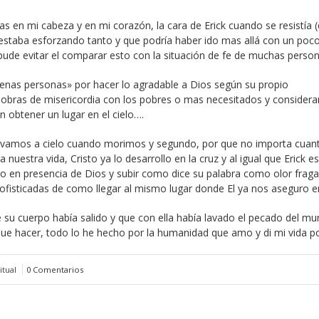
as en mi cabeza y en mi corazón, la cara de Erick cuando se resistía 
staba esforzando tanto y que podría haber ido mas allá con un poc
pude evitar el comparar esto con la situación de fe de muchas person
nas personas» por hacer lo agradable a Dios según su propio
 obras de misericordia con los pobres o mas necesitados y consider
 obtener un lugar en el cielo….
o vamos a cielo cuando morimos y segundo, por que no importa cuan
nuestra vida, Cristo ya lo desarrollo en la cruz y al igual que Erick 
o en presencia de Dios y subir como dice su palabra como olor frag
sofisticadas de como llegar al mismo lugar donde El ya nos aseguro e
 su cuerpo había salido y que con ella había lavado el pecado del mu
e hacer, todo lo he hecho por la humanidad que amo y di mi vida por
itual
0 Comentarios