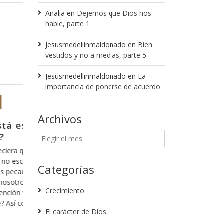
Analia
en
Dejemos que Dios nos
hable, parte 1
Jesusmedellinmaldonado
en
Bien
vestidos y no a medias, parte 5
Jesusmedellinmaldonado
en
La
importancia de ponerse de acuerdo
Febrero 13, 2018
Archivos
a más orar pa’dentro no
Para partir 
Creo que en algunas
tema, pero creo qu
flexiono acerca de la revelación de
cuenta, ya que es pa
método que Dios usa para mostrarnos
Categorías
la manera en la que
 no ocultos sino profundos de la
que le quiero hablar
ás nos vamos familiarizando con ella,
Crecimiento
“arrepentimos” de
s permite Dios ver en cada versículo y
y más claro nos queda cada mensaje y
El carácter de Dios
Leer más