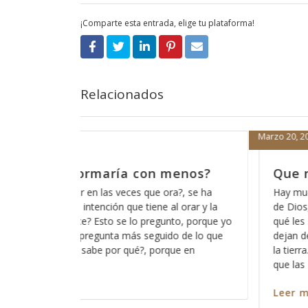
¡Comparte esta entrada, elige tu plataforma!
Relacionados
018
Marzo 19, 2018
nadie nos robe la oportunidad
Cómo es
escucha
has cosas que las personas sospechan acerca
, pero que en realidad no saben del todo para
A veces par
 sirven en su vida de fe y es por eso que las
de que Dios
e lado, como el hecho de tener buenas obras en
somos todos
ra. Muchas personas tienen la errónea idea de
ninguno de
captar su a
nos escuche
más