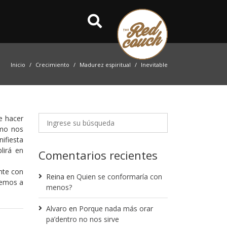
Inicio
Crecimiento
Madurez espiritual
Inevitable
e hacer
smo nos
ifiesta
lirá en
Comentarios recientes
nte con
Reina
en
Quien se conformaría con
cemos a
menos?
Alvaro
en
Porque nada más orar
pa’dentro no nos sirve