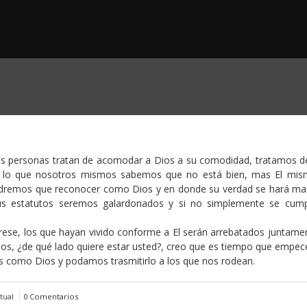
as personas tratan de acomodar a Dios a su comodidad, tratamos d
or lo que nosotros mismos sabemos que no está bien, mas El mi
endremos que reconocer como Dios y en donde su verdad se hará man
sus estatutos seremos galardonados y si no simplemente se cump
grese, los que hayan vivido conforme a El serán arrebatados juntame
gados, ¿de qué lado quiere estar usted?, creo que es tiempo que empe
s como Dios y podamos trasmitirlo a los que nos rodean.
tual
0 Comentarios