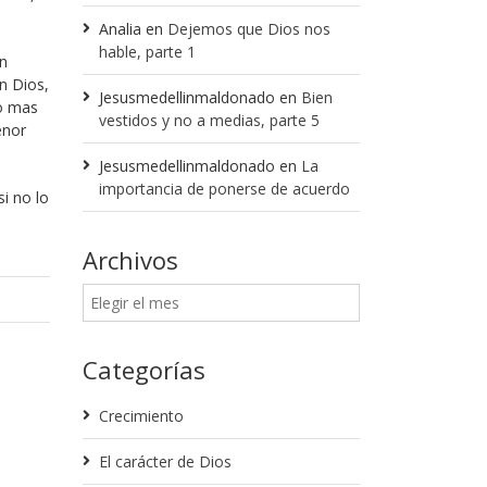
Analia
en
Dejemos que Dios nos
hable, parte 1
en
n Dios,
Jesusmedellinmaldonado
en
Bien
ho mas
vestidos y no a medias, parte 5
enor
Jesusmedellinmaldonado
en
La
importancia de ponerse de acuerdo
i no lo
Archivos
Categorías
Crecimiento
El carácter de Dios