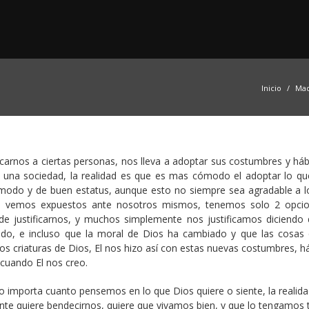
Inicio
Mad
cercarnos a ciertas personas, nos lleva a adoptar sus costumbres y há
n una sociedad, la realidad es que es mas cómodo el adoptar lo qu
cómodo y de buen estatus, aunque esto no siempre sea agradable a l
s vemos expuestos ante nosotros mismos, tenemos solo 2 opcio
r de justificarnos, y muchos simplemente nos justificamos diciendo 
o, e incluso que la moral de Dios ha cambiado y que las cosas
s criaturas de Dios, El nos hizo así con estas nuevas costumbres, há
cuando El nos creo.
o importa cuanto pensemos en lo que Dios quiere o siente, la realida
nte quiere bendecirnos, quiere que vivamos bien, y que lo tengamos 