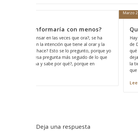
Marzo 19, 2018
ie nos robe la oportunidad
Cómo está 
escucha?
 cosas que las personas sospechan acerca
ro que en realidad no saben del todo para
A veces parecie
en en su vida de fe y es por eso que las
de que Dios no 
do, como el hecho de tener buenas obras en
somos todos pec
uchas personas tienen la errónea idea de
ninguno de nos
captar su atenc
nos escuche? As
Leer más
Deja una respuesta