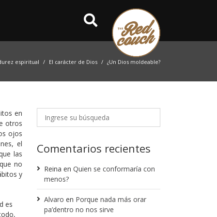
urez espiritual
El carácter de Dios
¿Un Dios moldeable?
bitos en
e otros
os ojos
nes, el
Comentarios recientes
que las
 que no
Reina
en
Quien se conformaría con
bitos y
menos?
Alvaro
en
Porque nada más orar
d es
pa’dentro no nos sirve
todo,