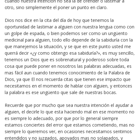
cuando nuestra intención no sea la de ofender o lastimar a
otro, sino simplemente el poner un punto en claro.
Dios nos dice en la cita del día de hoy que tenemos la
oportunidad de lastimar a alguien con nuestra lengua como con
un golpe de espada, o bien podemos ser como un ungüento
medicinal para alguien, todo ello depende de la sabiduría con la
que manejemos la situación, y se que en este punto usted me
querrá decir «¿y como obtengo esa sabiduría?», es muy sencillo,
tenemos un Dios que es sobrenatural y poderoso sobre toda
cosa que puede poner en nosotros las palabras adecuadas, es
mas fácil aun cuando tenemos conocimiento de la Palabra de
Dios, ya que El nos recuerda citas que tienen ese impacto que
necesitamos en el momento de hablar con alguien, y entonces
la palabra es ese ungüento que sale de nuestras bocas.
Recuerde que por mucho que sea nuestra intención el ayudar a
alguien, el decirle lo que esta haciendo mal en ese momento no
es siempre lo adecuado, por que por lo general siempre
estamos conciertes del error que estamos cometiendo, mas no
siempre lo queremos ver, en ocasiones necesitamos sentirnos
entendidos y no juzgados, apoyados mas no solapados, y