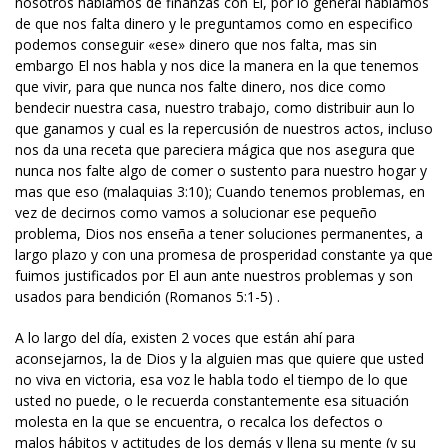
nosotros hablamos de finanzas con El, por lo general hablamos
de que nos falta dinero y le preguntamos como en especifico
podemos conseguir «ese» dinero que nos falta, mas sin
embargo El nos habla y nos dice la manera en la que tenemos
que vivir, para que nunca nos falte dinero, nos dice como
bendecir nuestra casa, nuestro trabajo, como distribuir aun lo
que ganamos y cual es la repercusión de nuestros actos, incluso
nos da una receta que pareciera mágica que nos asegura que
nunca nos falte algo de comer o sustento para nuestro hogar y
mas que eso (malaquias 3:10); Cuando tenemos problemas, en
vez de decirnos como vamos a solucionar ese pequeño
problema, Dios nos enseña a tener soluciones permanentes, a
largo plazo y con una promesa de prosperidad constante ya que
fuimos justificados por El aun ante nuestros problemas y son
usados para bendición (Romanos 5:1-5) .
A lo largo del día, existen 2 voces que están ahí para
aconsejarnos, la de Dios y la alguien mas que quiere que usted
no viva en victoria, esa voz le habla todo el tiempo de lo que
usted no puede, o le recuerda constantemente esa situación
molesta en la que se encuentra, o recalca los defectos o
malos hábitos y actitudes de los demás y llena su mente (y su