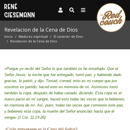
Revelacion de la Cena de Dios
Inicio
Madurez espiritual
El carácter de Dios
Revelacion de la Cena de Dios
«Porque yo recibí del Señor lo que también os he enseñado: Que el
Señor Jesús, la noche que fue entregado, tomó pan; y habiendo dado
gracias, lo partió, y dijo: Tomad, comed; esto es mi cuerpo que por
vosotros es partido; haced esto en memoria de mí. Asimismo tomó
también la copa, después de haber cenado, diciendo: Esta copa es el
nuevo pacto en mi sangre; haced esto todas las veces que la bebiereis,
en memoria de mí. Así, pues, todas las veces que comiereis este pan,
y bebiereis esta copa, la muerte del Señor anunciáis hasta que él
venga» (1 Cor. 11:23-26).
¿Cuán importante es la Cena del Señor?