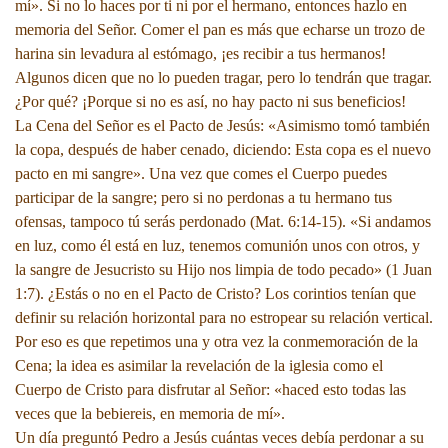
mí». Si no lo haces por ti ni por el hermano, entonces hazlo en
memoria del Señor. Comer el pan es más que echarse un trozo de
harina sin levadura al estómago, ¡es recibir a tus hermanos!
Algunos dicen que no lo pueden tragar, pero lo tendrán que tragar.
¿Por qué? ¡Porque si no es así, no hay pacto ni sus beneficios!
La Cena del Señor es el Pacto de Jesús: «Asimismo tomó también
la copa, después de haber cenado, diciendo: Esta copa es el nuevo
pacto en mi sangre». Una vez que comes el Cuerpo puedes
participar de la sangre; pero si no perdonas a tu hermano tus
ofensas, tampoco tú serás perdonado (Mat. 6:14-15). «Si andamos
en luz, como él está en luz, tenemos comunión unos con otros, y
la sangre de Jesucristo su Hijo nos limpia de todo pecado» (1 Juan
1:7). ¿Estás o no en el Pacto de Cristo? Los corintios tenían que
definir su relación horizontal para no estropear su relación vertical.
Por eso es que repetimos una y otra vez la conmemoración de la
Cena; la idea es asimilar la revelación de la iglesia como el
Cuerpo de Cristo para disfrutar al Señor: «haced esto todas las
veces que la bebiereis, en memoria de mí».
Un día preguntó Pedro a Jesús cuántas veces debía perdonar a su