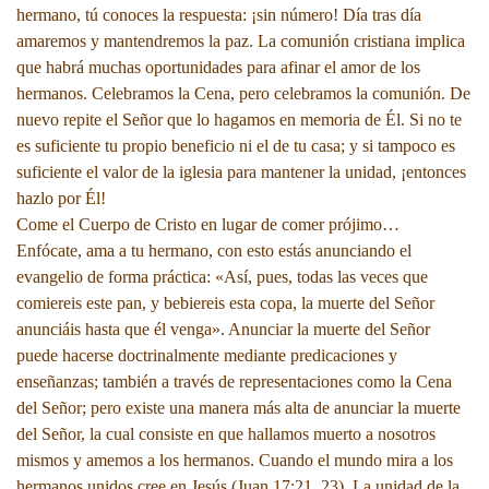
hermano, tú conoces la respuesta: ¡sin número! Día tras día
amaremos y mantendremos la paz. La comunión cristiana implica
que habrá muchas oportunidades para afinar el amor de los
hermanos. Celebramos la Cena, pero celebramos la comunión. De
nuevo repite el Señor que lo hagamos en memoria de Él. Si no te
es suficiente tu propio beneficio ni el de tu casa; y si tampoco es
suficiente el valor de la iglesia para mantener la unidad, ¡entonces
hazlo por Él!
Come el Cuerpo de Cristo en lugar de comer prójimo…
Enfócate, ama a tu hermano, con esto estás anunciando el
evangelio de forma práctica: «Así, pues, todas las veces que
comiereis este pan, y bebiereis esta copa, la muerte del Señor
anunciáis hasta que él venga». Anunciar la muerte del Señor
puede hacerse doctrinalmente mediante predicaciones y
enseñanzas; también a través de representaciones como la Cena
del Señor; pero existe una manera más alta de anunciar la muerte
del Señor, la cual consiste en que hallamos muerto a nosotros
mismos y amemos a los hermanos. Cuando el mundo mira a los
hermanos unidos cree en Jesús (Juan 17:21, 23). La unidad de la