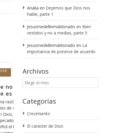
Analia
en
Dejemos que Dios nos
hable, parte 1
Jesusmedellinmaldonado
en
Bien
vestidos y no a medias, parte 5
Jesusmedellinmaldonado
en
La
importancia de ponerse de acuerdo
Archivos
Enero 30, 2018
tir de donde nos quedamos
Hagamos el 
propietario
lgunas ocasiones ya he tocado este
Categorías
reo que es importante que lo tomemos en
No puedo siquiera
e es parte fundamental de nuestra fe y de
he escuchado decir 
la que nos relacionamos con Dios y de lo
Crecimiento
de leer y sabe, ci
 hablar es del hecho de cuantas veces nos
intención equivoca
” de
El carácter de Dios
intencíon que no 
relación íntima y 