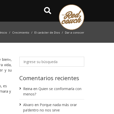
Inicio
Crecimiento
El carácter de Dios
Dar a conocer
 bien»,
a vida,
er y su
Comentarios recientes
, es
Reina
en
Quien se conformaría con
imara y
menos?
Alvaro
en
Porque nada más orar
pa’dentro no nos sirve