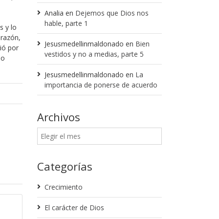
Analia
en
Dejemos que Dios nos
hable, parte 1
s y lo
orazón,
Jesusmedellinmaldonado
en
Bien
ió por
vestidos y no a medias, parte 5
lo
Jesusmedellinmaldonado
en
La
importancia de ponerse de acuerdo
Archivos
Categorías
Crecimiento
Enero 30, 2018
El carácter de Dios