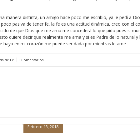
a manera distinta, un amigo hace poco me escribió, ya le pedí a Dio
oco pasiva de tener fe, la fe es una actitud dinámica, creo con el c
ncido de que Dios que me ama me concederá lo que pido pues si mur
sto quiere decir que realmente me ama y si es Padre de lo natural y 
que haya en mi corazón me puede ser dada por mientras le ame.
ida de Fe
0 Comentarios
Febrero 13, 2018