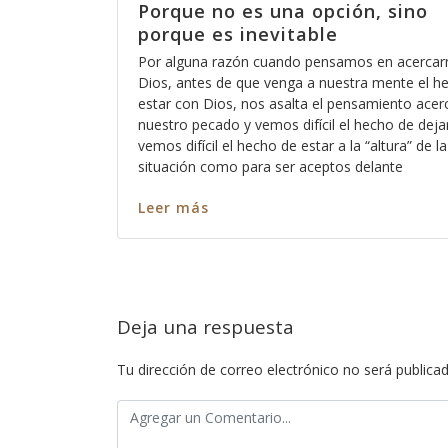
o nos
Porque no es una opción, sino
porque es inevitable
o está eso
Por alguna razón cuando pensamos en acercar
acaso no
Dios, antes de que venga a nuestra mente el h
scucha a
estar con Dios, nos asalta el pensamiento acer
emos para
nuestro pecado y vemos difícil el hecho de deja
 para que
vemos difícil el hecho de estar a la “altura” de la
os pecamos
situación como para ser aceptos delante
Leer más
Deja una respuesta
Tu dirección de correo electrónico no será publicad