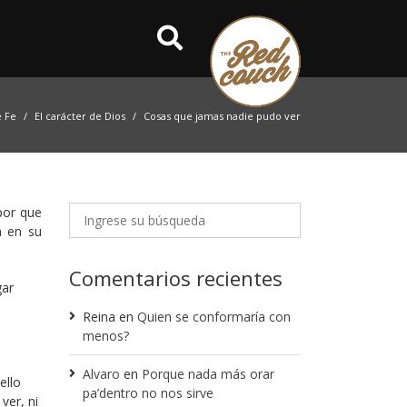
e Fe
El carácter de Dios
Cosas que jamas nadie pudo ver
por que
a en su
Comentarios recientes
gar
Reina
en
Quien se conformaría con
menos?
Alvaro
en
Porque nada más orar
ello
pa’dentro no nos sirve
ver, ni