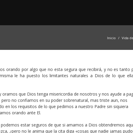
Inicio
Vida d
ños orando por algo que no esta segura que recibirá, y no es tanto 
misma le ha puesto los limitantes naturales a Dios de lo que ell
y oramos que Dios tenga misericordia de nosotros y nos ayude a pa
pero no confiamos en su poder sobrenatural, mas triste aun, nos
en los requisitos de lo que pedimos a nuestro Padre sin siquiera
tamos orando ante El.
ría, podemos estar seguros de que si amamos a Dios obtendremos aqu
ezca, ¿pero no le anima que la cita diga «cosas que nadie jamas pudo 